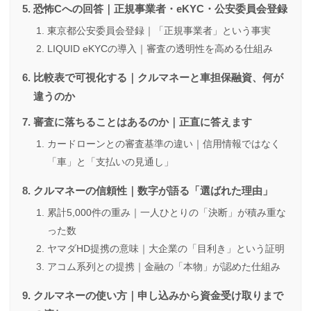
恐怖Cへの回答｜正規事業者・eKYC・公安委員会登録
東京都公安委員会登録｜「正規事業者」という事実
LIQUID eKYCの導入｜審査の透明性を高める仕組み
比較表で可視化する｜クルマネーと車担保融資、何が
違うのか
審査に落ちることはあるのか｜正直に答えます
カードローンとの審査基準の違い｜信用情報ではなく
「車」と「支払いの見通し」
クルマネーの信頼性｜数字が語る「選ばれた理由」
累計5,000件の重み｜一人ひとりの「決断」が積み重な
った数
ヤマダHD提携の意味｜大企業の「目利き」という証明
アコム系列との提携｜金融の「本物」が認めた仕組み
クルマネーの使い方｜申し込みから資金受け取りまで