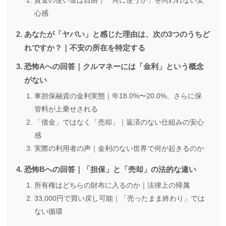
資金の使い道は自由｜「何に使うか」を問われない安
心感
あなたが「ヤバい」と感じた理由は、次の3つのうちど
れですか？｜不安の所在を特定する
恐怖Aへの回答｜クルマネーには「金利」という概念
がない
車担保融資の金利実態｜年18.0%〜20.0%、さらに保
管料が上乗せされる
「借金」ではなく「売却」｜返済のない仕組みの安心
感
実際の利用者の声｜金利のない世界で何が起きるのか
恐怖Bへの回答｜「担保」と「売却」の法的な違い
所有権はどちらの財布に入るのか｜法律上の帰属
33,000円で買い戻し可能｜「売ったまま終わり」では
ない循環