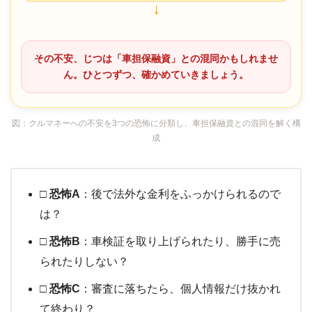
↓
その不安、じつは「車担保融資」との混同かもしれませ
ん。ひとつずつ、確かめていきましょう。
図：クルマネーへの不安を3つの恐怖に分類し、車担保融資との混同を解く構
成
□ 恐怖A
：後で法外な金利をふっかけられるので
は？
□ 恐怖B
：車検証を取り上げられたり、勝手に売
られたりしない？
□ 恐怖C
：審査に落ちたら、個人情報だけ抜かれ
て終わり？