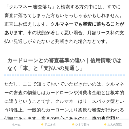
「クルマネー 審査落ち」と検索する方の中には、すでに
審査に落ちてしまった方もいらっしゃるかもしれません。
正直にお伝えします。
クルマネーでも審査に落ちることが
あります
。車の状態が著しく悪い場合、月額リース料の支
払い見通しが立たないと判断された場合などです。
カードローンとの審査基準の違い｜信用情報では
なく「車」と「支払いの見通し」
ただし、ここで知っておいていただきたいのは、クルマネ
ーの審査の物差しはカードローンや消費者金融とは根本的
に違うということです。クルマネーはリースバック型とい
う特性上、一般的なカーローンより柔軟な審査が行われる
傾向にあります。審査の中心にあるのは、
車の査定額と、
ホーム
アニオタ
シネマ日々
大人の賢活
月額リース料を払い続けられるかという見通し
です。だか