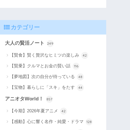
カテゴリー
大人の賢活ノート
249
【賢食】賢く贅沢なヒミツの楽しみ
42
【賢乗】クルマとお金の賢い話
116
【夢地図】次の自分が待っている
48
【宝物】暮らしに「スキ」をたす
44
アニオタWorld！
857
【今期】2026年夏アニメ
42
【感動】心に響く名作・純愛・ドラマ
128