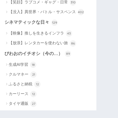
【笑顔】ラブコメ・ギャグ・日常
310
【没入】異世界・バトル・サスペンス
402
シネマティックな日々
129
【映像】推しを生きるインフラ
43
【放浪】レンタカーを使わない旅
86
びわおのイチオシ（今の…）
89
生成AI学習
18
クルマネー
21
ふるさと納税
12
カーリース
12
タイヤ通販
27