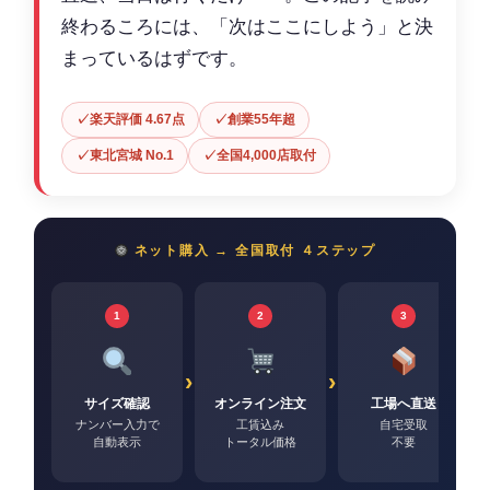
終わるころには、「次はここにしよう」と決
まっているはずです。
楽天評価 4.67点
創業55年超
東北宮城 No.1
全国4,000店取付
ネット購入 → 全国取付 ４ステップ
1
2
3
サイズ確認
オンライン注文
工場へ直送
ナンバー入力で
工賃込み
自宅受取
自動表示
トータル価格
不要