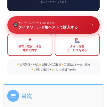
← 横にスクロールできます →
ナンバー入力でサイズ自動表示
›
タイヤワールド館ベストで購入する
最寄り取付工場を
タイヤ保管
地図で探す
サービスを見る
楽天評価 4.67点
全国4,000店提携
工賃込みトータル価格
LINEで相談OK
パンク保証Tapaho
目次