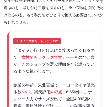
タイヤ販売本数No.1のタイヤワールド館ベスト。タイヤを
選ぶのも、取り付け工場を探すのも、重い荷物を玄関で受
け取るのも、もう私たちがひとりで抱える必要はないのか
もしれません。
タイヤ交換を、もっとラクに
「タイヤが取り付け店に直接送ってくれるの
で、
女性でもラクラクです
」――そのひと言
が、このショップを選ぶ理由を全部語ってい
るような気がします。
創業55年超・東北宮城でトーヨータイヤ販売
本数
No.1
。楽天評価
4.67点
（6,656件）。ナ
ンバー入力でサイズが出て、全国4,000店へ
直送、当日は行くだけ――。この記事を読み