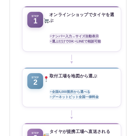
オンラインショップでタイヤを選
STEP
1
ぶ
ナンバー入力→サイズ自動表示
選ぶだけでOK
LINEで相談可能
▼
取付工場を地図から選ぶ
STEP
2
全国4,000箇所から選べる
グーネットピット全国一律料金
▼
タイヤが提携工場へ直送される
STEP