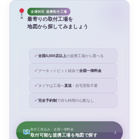
全国対応 提携取付工場
最寄りの取付工場を
地図から探してみましょう
全国4,000店以上
の提携工場から選べる
グーネットピット経由で
全国一律料金
タイヤは工場へ
直送
・自宅受取不要
完全予約制
で待ち時間の心配なし
取付工賃込み・全国一律料金
›
取付可能な提携工場を地図で探す