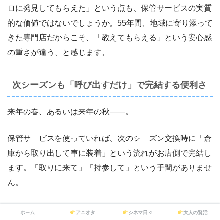
ロに発見してもらえた」という点も、保管サービスの実質
的な価値ではないでしょうか。55年間、地域に寄り添って
きた専門店だからこそ、「教えてもらえる」という安心感
の重さが違う、と感じます。
次シーズンも「呼び出すだけ」で完結する便利さ
来年の春、あるいは来年の秋――。
保管サービスを使っていれば、次のシーズン交換時に「倉
庫から取り出して車に装着」という流れがお店側で完結し
ます。「取りに来て」「持参して」という手間がありませ
ん。
重い荷物を運ぶのは一生に何度も繰り返す作業です。その
ホーム
アニオタ
シネマ日々
大人の賢活