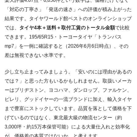
楽天評価4.67点・6,656件という数字は、価格だけでなく
「対応の丁寧さ」「発送の速さ」への評価が積み上がった
結果です。タイヤワールド館ベストのオンラインショップ
では、
タイヤ4本＋送料＋取付工賃のトータル金額
で比較
できます。195/65R15・トーヨータイヤ「トランパス
mp7」を一例に確認すると（2026年6月6日時点）、その
差は無視できない水準です。
少し立ち止まってみましょう。「安いのには理由があるの
では？」と思った方もいるかもしれません。取扱いメーカ
ーはブリヂストン、ヨコハマ、ダンロップ、ファルケン、
ピレリ、グッドイヤーの一流ブランドに加え、輸入タイヤ
まで豊富にストックしています。品質を落として価格を下
げているのではなく、東北最大級の物流センター（約
3,000坪・約15万本保管可能）による大量仕入れと効率化
が、価格差の本質ではないか、と考えます。