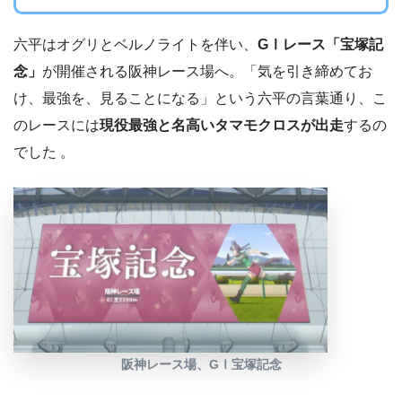
六平はオグリとベルノライトを伴い、
GⅠレース「宝塚記
念」
が開催される阪神レース場へ。「気を引き締めてお
け、最強を、見ることになる」という六平の言葉通り、こ
のレースには
現役最強と名高いタマモクロスが出走
するの
でした 。
阪神レース場、GⅠ宝塚記念