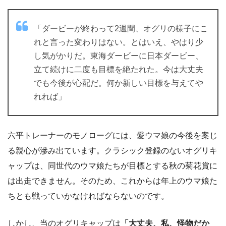
「ダービーが終わって2週間、オグリの様子にこ
れと言った変わりはない。とはいえ、やはり少
し気がかりだ。東海ダービーに日本ダービー、
立て続けに二度も目標を絶たれた。今は大丈夫
でも今後が心配だ。何か新しい目標を与えてや
れれば」
六平トレーナーのモノローグには、愛ウマ娘の今後を案じ
る親心が滲み出ています。クラシック登録のないオグリキ
ャップは、同世代のウマ娘たちが目標とする秋の菊花賞に
は出走できません。そのため、これからは年上のウマ娘た
ちとも戦っていかなければならないのです。
しかし、当のオグリキャップは
「大丈夫、私、怪物だか