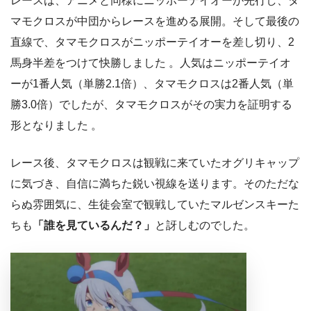
レースは、アニメと同様にニッポーテイオーが先行し、タ
マモクロスが中団からレースを進める展開。そして最後の
直線で、タマモクロスがニッポーテイオーを差し切り、2
馬身半差をつけて快勝しました 。人気はニッポーテイオ
ーが1番人気（単勝2.1倍）、タマモクロスは2番人気（単
勝3.0倍）でしたが、タマモクロスがその実力を証明する
形となりました 。
レース後、タマモクロスは観戦に来ていたオグリキャップ
に気づき、自信に満ちた鋭い視線を送ります。そのただな
らぬ雰囲気に、生徒会室で観戦していたマルゼンスキーた
ちも
「誰を見ているんだ？」
と訝しむのでした。