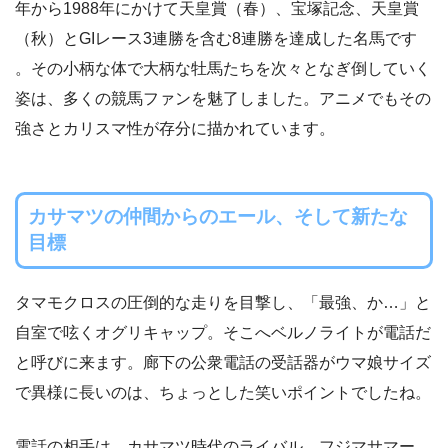
年から1988年にかけて天皇賞（春）、宝塚記念、天皇賞
（秋）とGIレース3連勝を含む8連勝を達成した名馬です
。その小柄な体で大柄な牡馬たちを次々となぎ倒していく
姿は、多くの競馬ファンを魅了しました。アニメでもその
強さとカリスマ性が存分に描かれています。
カサマツの仲間からのエール、そして新たな
目標
タマモクロスの圧倒的な走りを目撃し、「最強、か…」と
自室で呟くオグリキャップ。そこへベルノライトが電話だ
と呼びに来ます。廊下の公衆電話の受話器がウマ娘サイズ
で異様に長いのは、ちょっとした笑いポイントでしたね。
電話の相手は、カサマツ時代のライバル、フジマサマー