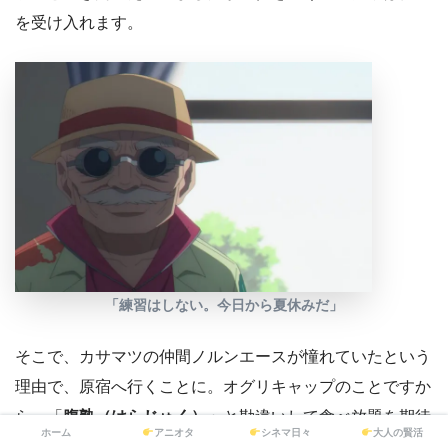
を受け入れます。
「練習はしない。今日から夏休みだ」
そこで、カサマツの仲間ノルンエースが憧れていたという
理由で、原宿へ行くことに。オグリキャップのことですか
ら、「
腹熟（はらじゅく）」
と勘違いして食べ放題を期待
ホーム
アニオタ
シネマ日々
大人の賢活
していたのかもしれません（笑）。