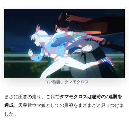
「
白い稲妻」タマモクロス
まさに圧巻の走り。これで
タマモクロスは怒涛の7連勝を
達成
。天皇賞ウマ娘としての貫禄をまざまざと見せつけま
した 。