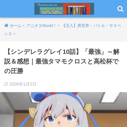
ホーム
アニオタWorld！
【没入】異世界・バトル・サスペ
ンス
【シンデレラグレイ10話】「最強」～解
説＆感想｜最強タマモクロスと高松杯で
の圧勝
2026年1月3日