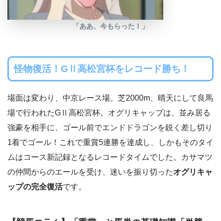
「ああ、今もらった！」
怪物復活！GⅡ高松宮杯をレコード勝ち！
場面は変わり、中京レース場。芝2000m、晴天にして良馬
場で行われたGⅡ高松宮杯。オグリキャップは、並み居る
強豪を相手に、ゴール前でエンドドラゴンを鋭く差し切り
1着でゴール！これで重賞5連勝を達成し、しかもそのタイ
ムはコース新記録となるレコードタイムでした。カサマツ
の仲間からのエールを受け、迷いを振り切った
オグリキャ
ップの完全復活
です。