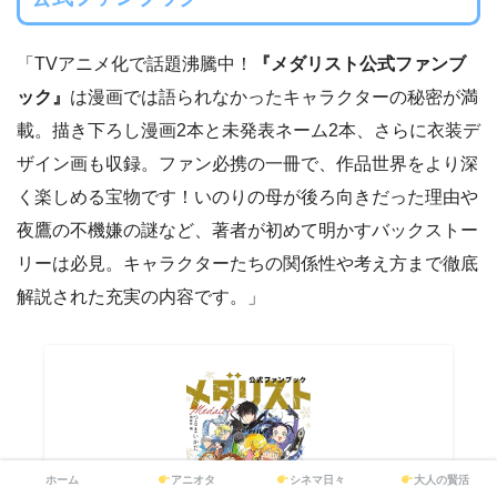
「TVアニメ化で話題沸騰中！
『メダリスト公式ファンブ
ック』
は漫画では語られなかったキャラクターの秘密が満
載。描き下ろし漫画2本と未発表ネーム2本、さらに衣装デ
ザイン画も収録。ファン必携の一冊で、作品世界をより深
く楽しめる宝物です！いのりの母が後ろ向きだった理由や
夜鷹の不機嫌の謎など、著者が初めて明かすバックストー
リーは必見。キャラクターたちの関係性や考え方まで徹底
解説された充実の内容です。」
ホーム
アニオタ
シネマ日々
大人の賢活