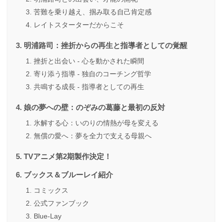
苦難を乗り越え、掴み取る自己肯定感
レイトスターターだからこそ
明浦路司：挫折からの再生と指導者としての覚醒
挫折と出会い - 心を動かされた瞬間
寄り添う指導 - 独自のコーチング哲学
共鳴する成長 - 指導者としての再生
娘の夢への壁：のぞみの葛藤と最初の反対
氷解する心：いのりの情熱が母を変える
無償の愛へ：夢を全力で支える母親へ
TVアニメ第2期製作決定！
ブックス＆ブルーレイ紹介
コミックス
公式ファンブック
Blue-Lay