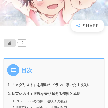
+2
目次
「メダリスト」を感動のドラマに導いた主役3人
結束いのり：逆境を乗り越える情熱と成長
スケートへの憧憬、遅咲きの挑戦
明浦路司との出会い、才能の開花