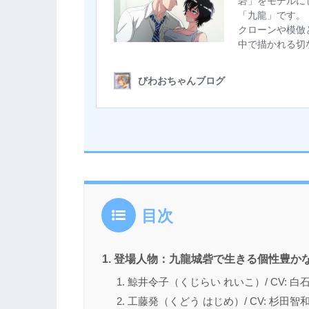
目次
登場人物：九龍城砦で生きる個性豊か
鯨井令子（くじらい れいこ）/ CV: 白
工藤発（くどう はじめ）/ CV: 杉田智