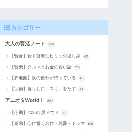
カテゴリー
大人の賢活ノート
249
【賢食】賢く贅沢なヒミツの楽しみ
42
【賢乗】クルマとお金の賢い話
116
【夢地図】次の自分が待っている
48
【宝物】暮らしに「スキ」をたす
44
アニオタWorld！
857
【今期】2026年夏アニメ
42
【感動】心に響く名作・純愛・ドラマ
128