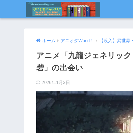
ホーム
アニオタWorld！
【没入】異世界
アニメ「九龍ジェネリック
砦」の出会い
2026年1月3日