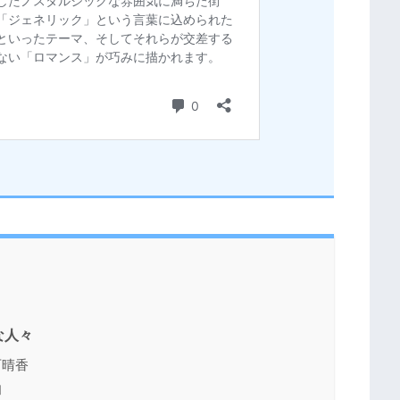
な人々
石晴香
和