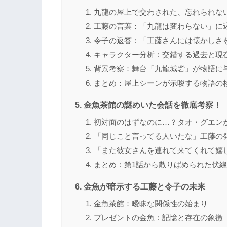
九龍の屋上で交わされた、忘れられな
工藤の言葉：「九龍は変わらない」に
令子の返答：「工藤さんには懐かしさ
キャラクター分析：交錯する過去と現
背景考察：舞台「九龍城砦」が物語に
まとめ：屋上シーンが示唆する物語の
金魚茶館の謎めいた会話を徹底考察！
初対面のはずなのに…？タオ・グエン
「同じこと言ってる人いたな」工藤の発
「また彼女さんを連れて来てくれて嬉
まとめ：第1話から散りばめられた伏
金魚が暗示する工藤と令子の未来
金魚茶館：曖昧な関係性の始まり
プレゼントの金魚：記憶と存在の象徴