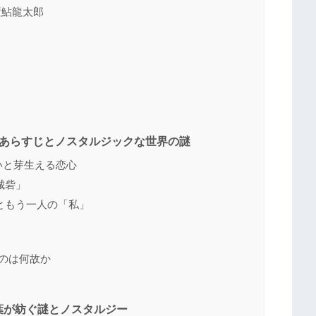
置鮎龍太郎
：あらすじとノスタルジックな世界の謎
いと芽生える恋心
城砦」
ともう一人の「私」
たのは何故か
葉が紡ぐ謎とノスタルジー