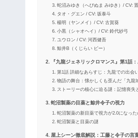
蛇沼みゆき（へびぬま みゆき）/ CV: 
タオ・グエン / CV: 坂泰斗
楊明（ヤンメイ）/ CV: 古賀葵
小黒（シャオヘイ）/ CV: 鈴代紗弓
ユウロン / CV: 河西健吾
鯨井B（くじらい ビー）
『九龍ジェネリックロマンス』第1話
第1話 詳細なあらすじ：九龍での出会
物語の舞台：懐かしくも歪んだ「九龍
ストーリーの核心に迫る謎：記憶喪失
蛇沼製薬の目薬と鯨井令子の視力
蛇沼製薬の新目薬で視力が2.0になっ
蛇沼製薬と目薬の謎
屋上シーン徹底解説：工藤と令子の言