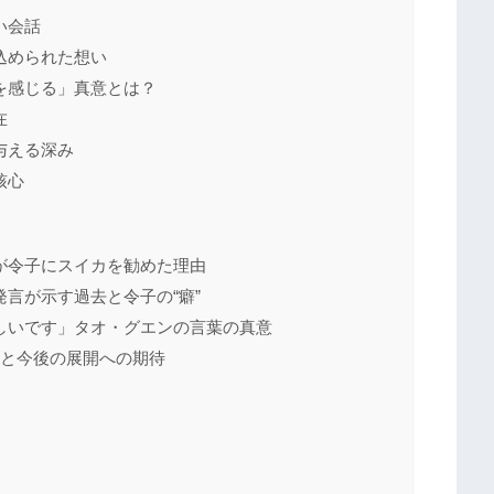
い会話
込められた想い
を感じる」真意とは？
在
与える深み
核心
が令子にスイカを勧めた理由
言が示す過去と令子の“癖”
しいです」タオ・グエンの言葉の真意
線と今後の展開への期待