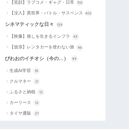
【笑顔】ラブコメ・ギャグ・日常
310
【没入】異世界・バトル・サスペンス
402
シネマティックな日々
129
【映像】推しを生きるインフラ
43
【放浪】レンタカーを使わない旅
86
びわおのイチオシ（今の…）
89
生成AI学習
18
クルマネー
21
ふるさと納税
12
カーリース
12
タイヤ通販
27