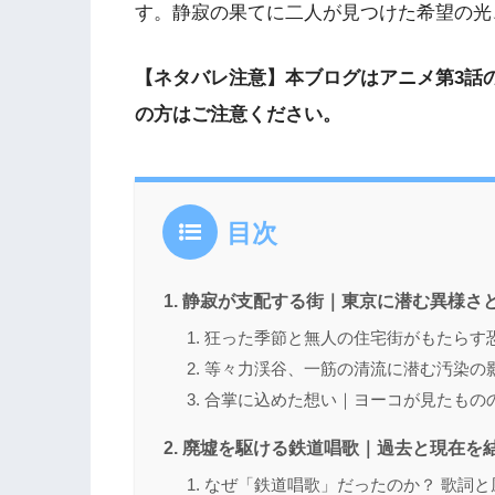
す。静寂の果てに二人が見つけた希望の光
【ネタバレ注意】本ブログはアニメ第3話
の方はご注意ください。
目次
静寂が支配する街｜東京に潜む異様さ
狂った季節と無人の住宅街がもたらす
等々力渓谷、一筋の清流に潜む汚染の
合掌に込めた想い｜ヨーコが見たもの
廃墟を駆ける鉄道唱歌｜過去と現在を
なぜ「鉄道唱歌」だったのか？ 歌詞