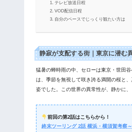
テレビ放送日程
VOD配信日程
自分のペースでじっくり観たい方は
静寂が支配する街｜東京に潜む
猛暑の蝉時雨の中、セローは東京・世田谷
は、季節を無視して咲き誇る満開の桜と、
姿でした。この世界の異常性が、静かに、
前回の第2話はこちらから！
終末ツーリング 2話 横浜・横須賀考