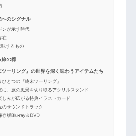
訪
来へのシグナル
ジンが示す時代
存在
」が意味するもの
る旅の標
末ツーリング』の世界を深く味わうアイテムたち
うひとつの『終末ツーリング』
ばに。旅の風景を切り取るアクリルスタンド
楽しみが広がる特典イラストカード
玉のサウンドトラック
Blu-ray＆DVD