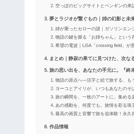
空っぽのビッグサイトとペンギンの来
夢とラジオが繋ぐもの｜姉の幻影と未
姉が乗ったセローの謎｜ガソリンエン
物語の鍵を握る「お姉ちゃん」という
希望の電波｜LiSA「crossing field
まとめ｜静寂の果てに見つけた、次な
旅の思い出を、あなたの手元に。『終
物語の原点へ―活字と絵で旅する、も
ヨーコとアイリが、いつもあなたのそ
旅の瞬間を、一枚のアートに。集める
あの感動を、何度でも。旅情を彩る珠
最高の画質と音響で旅を追体験！永久保存版
作品情報