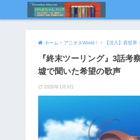
ホーム
アニオタWorld！
【没入】異世界
『終末ツーリング』3話考
墟で聞いた希望の歌声
2026年1月3日