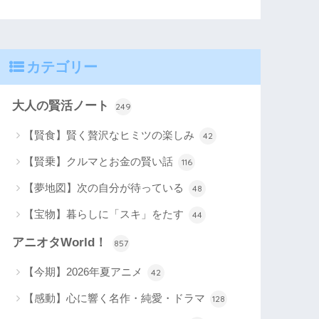
カテゴリー
大人の賢活ノート
249
【賢食】賢く贅沢なヒミツの楽しみ
42
【賢乗】クルマとお金の賢い話
116
【夢地図】次の自分が待っている
48
【宝物】暮らしに「スキ」をたす
44
アニオタWorld！
857
【今期】2026年夏アニメ
42
【感動】心に響く名作・純愛・ドラマ
128