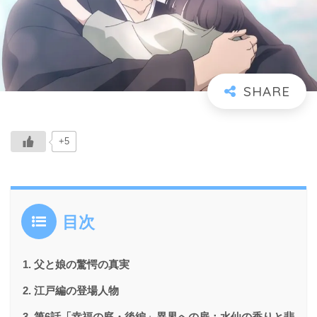
+5
目次
父と娘の驚愕の真実
江戸編の登場人物
第6話「幸福の庭・後編」異界への扉：水仙の香りと悲