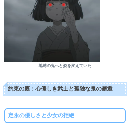
地縛の鬼へと姿を変えていた
約束の庭：心優しき武士と孤独な鬼の邂逅
定永の優しさと少女の拒絶