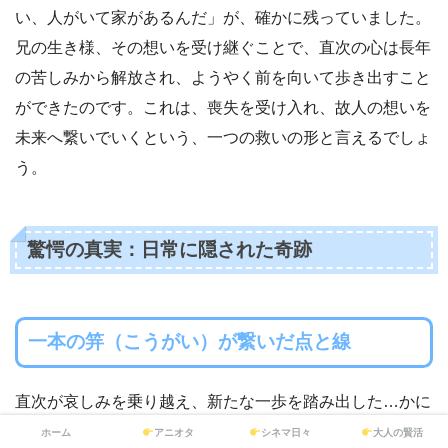
い、人がいて家があるんだ」が、確かに残っていました。
兄の生き様、その想いを受け継ぐことで、直次の心は長年
の苦しみから解放され、ようやく前を向いて歩き出すこと
ができたのです。これは、喪失を受け入れ、故人の想いを
未来へ繋いでいくという、一つの救いの形と言えるでしょ
う。
驚愕の真実：日常に隠された奇跡
一本の笄（こうがい）が繋いだ点と線
直次が哀しみを乗り越え、新たな一歩を踏み出した…かに
見えたところで、物語は終わったかに見えました。しかし
ホーム
アニオタ
シネマ日々
大人の賢活