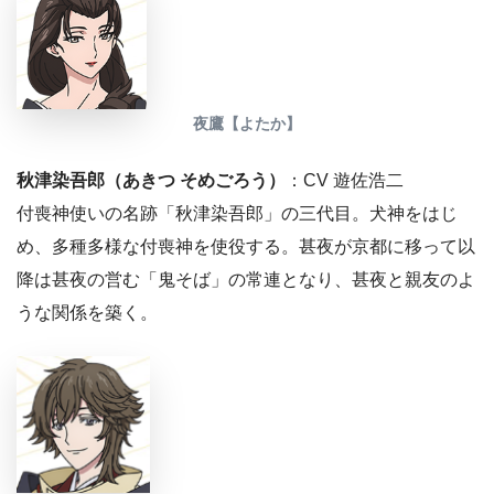
夜鷹【よたか】
秋津染吾郎（あきつ そめごろう）
：CV 遊佐浩二
付喪神使いの名跡「秋津染吾郎」の三代目。犬神をはじ
め、多種多様な付喪神を使役する。甚夜が京都に移って以
降は甚夜の営む「鬼そば」の常連となり、甚夜と親友のよ
うな関係を築く。