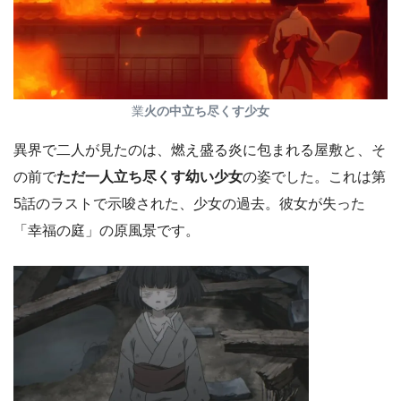
業
火の中立ち尽くす少女
異界で二人が見たのは、燃え盛る炎に包まれる屋敷と、そ
の前で
ただ一人立ち尽くす幼い少女
の姿でした。これは第
5話のラストで示唆された、少女の過去。彼女が失った
「幸福の庭」の原風景です。