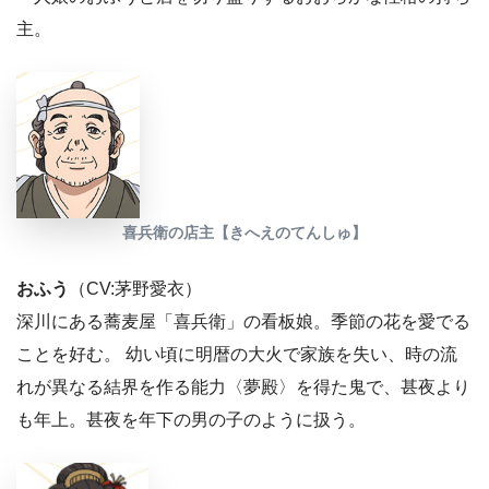
主。
喜兵衛の店主【きへえのてんしゅ】
おふう
（CV:茅野愛衣）
深川にある蕎麦屋「喜兵衛」の看板娘。季節の花を愛でる
ことを好む。 幼い頃に明暦の大火で家族を失い、時の流
れが異なる結界を作る能力〈夢殿〉を得た鬼で、甚夜より
も年上。甚夜を年下の男の子のように扱う。