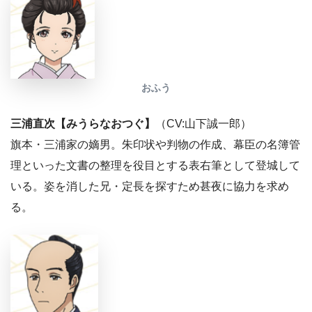
おふう
三浦直次【みうらなおつぐ】
（CV:山下誠一郎）
旗本・三浦家の嫡男。朱印状や判物の作成、幕臣の名簿管
理といった文書の整理を役目とする表右筆として登城して
いる。姿を消した兄・定長を探すため甚夜に協力を求め
る。