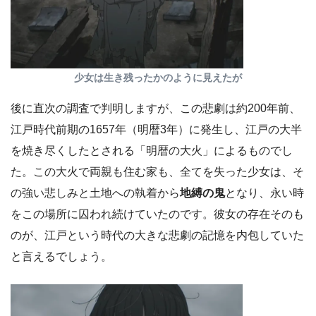
少女は生き残ったかのように見えたが
後に直次の調査で判明しますが、この悲劇は約200年前、
江戸時代前期の1657年（明暦3年）に発生し、江戸の大半
を焼き尽くしたとされる「明暦の大火」によるものでし
た。この大火で両親も住む家も、全てを失った少女は、そ
の強い悲しみと土地への執着から
地縛の鬼
となり、永い時
をこの場所に囚われ続けていたのです。彼女の存在そのも
のが、江戸という時代の大きな悲劇の記憶を内包していた
と言えるでしょう。