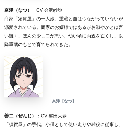
奈津（なつ）
：CV 会沢紗弥
商家「須賀屋」の一人娘。重蔵と血はつながっていないが
溺愛されている。商家のお嬢様ではあるがお淑やかとは言
い難く、ほんの少し口が悪い。幼い頃に両親を亡くし、以
降重蔵のもとで育てられてきた。
奈津【なつ】
善二（ぜんじ）
：CV 峯田大夢
「須賀屋」の手代。小僧として使い走りや雑役に従事し、