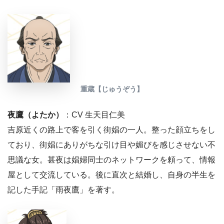
重蔵【じゅうぞう】
夜鷹（よたか）
：CV 生天目仁美
吉原近くの路上で客を引く街娼の一人。整った顔立ちをし
ており、街娼にありがちな引け目や媚びを感じさせない不
思議な女。甚夜は娼婦同士のネットワークを頼って、情報
屋として交流している。後に直次と結婚し、自身の半生を
記した手記「雨夜鷹」を著す。