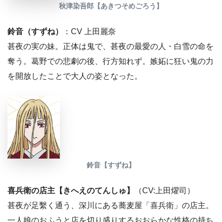
秋津染吾郎【あきつそめごろう】
鈴音（すずね）
：CV 上田麗奈
甚夜の実の妹。正体は鬼で、甚夜の最愛の人・白雪の命を
奪う。葛野での悲劇の後、行方知れず。嫉妬に狂い鬼の力
を開放したことで大人の姿となった。
鈴音【すずね】
喜兵衛の店主【きへえのてんしゅ】
（CV:上田燿司）
甚夜が足繫く通う、深川にある蕎麦屋「喜兵衛」の店主。
一人娘のおふうと店を切り盛りするおおらかな性格の持ち