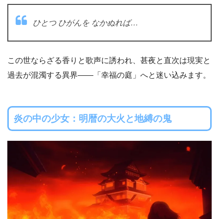
ひとつ ひがんを なかぬれば…
この世ならざる香りと歌声に誘われ、甚夜と直次は現実と
過去が混濁する異界――「幸福の庭」へと迷い込みます。
炎の中の少女：明暦の大火と地縛の鬼