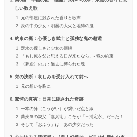
しい数え歌
兄の部屋に残された香りと歌声
炎の中の少女：明暦の大火と地縛の鬼
約束の庭：心優しき武士と孤独な鬼の邂逅
定永の優しさと少女の拒絶
「もし俺を父と思える日が来たなら」- 魂の約束
〈夢殿〉の力：過去に縛られた魂
弟の決断：哀しみを受け入れて前へ
兄の想いを胸に
驚愕の真実：日常に隠された奇跡
一本の笄（こうがい）が繋いだ点と線
蕎麦屋の親父「嘉兵衛」こそが「三浦定永」だった！
そして「おふう」は…あの少女だった