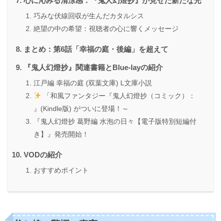
心に沁みる清涼感：『鬼人幻燈抄』が見せた新たな光
巧みな伏線回収が生んだカタルシス
絶望の中の希望：視聴者の心に響くメッセージ
まとめ：第6話「幸福の庭・後編」を超えて
『鬼人幻燈抄』関連書籍とBlue-layの紹介
江戸編 幸福の庭 (双葉文庫) L文庫小説
「和風ファンタジー『鬼人幻燈抄（コミック）：
』(Kindle版) がついに登場！～
『鬼人幻燈抄 葛野編 水泡の日々【電子版特別短編付
き】』発売開始！
VODの紹介
おすすめポイント