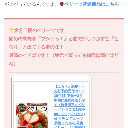
が上がっているんですよ。
ベリーツ関連商品はこちら
大分自慢のベリーツです
固めの果肉を「ブシュっ！」と歯で押しつぶすと「と
ろり」と出てくる蜜の味！
最高のイチゴです！（地元で買っても値段は高いけど
ね）
【ふるさと納税】＜
先行予約受付中！20
26年1月下旬〜3月
中旬に順次発送予定
＞＜数量限定＞ベリ
ーツ いちご (計約56
0g・280g×2パック)
苺 イチゴ フルーツ
果物 くだもの 果実
ベリーツ【1158003