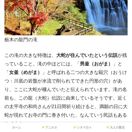
栃木の龍門の滝
この滝の大きな特徴は、
大蛇が住んでいたという伝説
が残
っていること。滝の中ほどには、「
男釜（おがま）
」と
「
女釜（めがま）
」と呼ばれる二つの大きな甌穴（おうけ
つ：川底の岩盤が水流で削られてできた円形の穴）があ
り、ここに大蛇が棲んでいたと伝えられています。滝の名
前も、この龍（大蛇）伝説に由来しているそうです。近く
の太平寺の和尚さんが21日間祈り続けると、満願の日に大
蛇が現れてお寺の門に巻き付いた、なんていう民話もある
んですよ。
ホーム
アニオタ
シネマ日々
大人の賢活