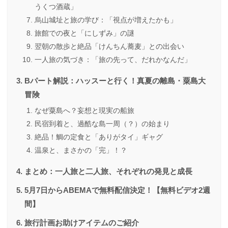
うくつ酒蔵」
烏山城址と旅の学び：「視点が増えたかも」
旅館での夜と「にしずみ」の謎
翌朝の散歩と絶品「けんちん蕎麦」との出会い
一人旅の気づき：「旅の先って、だれかなんだ」
Bパート解説：ハッスーと行く！真夏の離島・粟島大
冒険
なぜ粟島へ？妄想と現実の船旅
民宿到着と、過酷な島一周（？）の始まり
絶品！鯛の定食と「ありがタイ」ギャグ
温泉と、まさかの「完」！？
まとめ：一人旅と二人旅、それぞれの発見と成長
5月7日からABEMAで無料配信決定！【無料ビデオ2週
間】
旅行計画お助けアイテムのご紹介