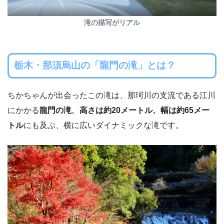
滝の描写がリアル
栃木・那須烏山の「龍門の滝」とは？
ちかちゃんが出会ったこの滝は、那珂川の支流である江川
にかかる
龍門の滝
。
高さは約20メートル、幅は約65メー
トル
にも及ぶ、横に広いダイナミックな滝です。