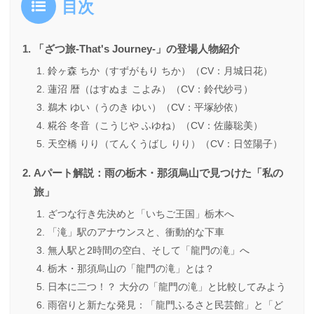
目次
「ざつ旅-That's Journey-」の登場人物紹介
鈴ヶ森 ちか（すずがもり ちか）（CV：月城日花）
蓮沼 暦（はすぬま こよみ）（CV：鈴代紗弓）
鵜木 ゆい（うのき ゆい）（CV：平塚紗依）
糀谷 冬音（こうじや ふゆね）（CV：佐藤聡美）
天空橋 りり（てんくうばし りり）（CV：日笠陽子）
Aパート解説：雨の栃木・那須烏山で見つけた「私の
旅」
ざつな行き先決めと「いちご王国」栃木へ
「滝」駅のアナウンスと、衝動的な下車
無人駅と2時間の空白、そして「龍門の滝」へ
栃木・那須烏山の「龍門の滝」とは？
日本に二つ！？ 大分の「龍門の滝」と比較してみよう
雨宿りと新たな発見：「龍門ふるさと民芸館」と「ど