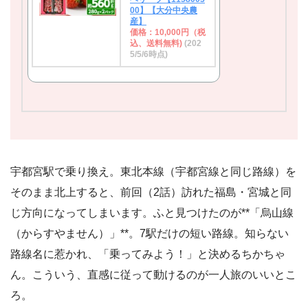
00】【大分中央農
産】
価格：10,000円（税
込、送料無料)
(202
5/5/6時点)
宇都宮駅で乗り換え。東北本線（宇都宮線と同じ路線）を
そのまま北上すると、前回（2話）訪れた福島・宮城と同
じ方向になってしまいます。ふと見つけたのが**「烏山線
（からすやません）」**。7駅だけの短い路線。知らない
路線名に惹かれ、「乗ってみよう！」と決めるちかちゃ
ん。こういう、直感に従って動けるのが一人旅のいいとこ
ろ。