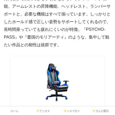
能、アームレストの昇降機能、ヘッドレスト、ランバーサ
ポートと、必要な機能はすべて揃っています。しっかりと
したホールド感で正しい姿勢をサポートしてくれるので、
長時間座っていても疲れにくいのが特徴。『PSYCHO-
PASS』や『憂国のモリアーティ』のような、集中して観
たい作品との相性は抜群です。
GTRacing ゲーミングチェア オフィスチェア デス
ホーム
アニオタ
シネマ日々
大人の賢活