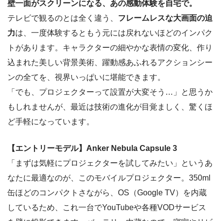
壁一面がスクリーンになる、あの感動体験を自宅で。
テレビで観るのとは全く違う、
フレームレスな大画面の迫
力
は、一度体験するともう元には戻れないほどのインパク
トがあります。キャラクターの細やかな表情の変化、作り
込まれた美しい背景美術、躍動感あふれるアクションシー
ンの全てを、視界いっぱいに堪能できます。
「でも、プロジェクターって設置が大変そう…」と思うか
もしれませんが、最近は技術の進化が目覚ましく、驚くほ
ど手軽になっています。
【エントリーモデル】Anker Nebula Capsule 3
「まずは気軽にプロジェクターを試してみたい」というあ
なたに最適なのが、このモバイルプロジェクター。350ml
缶ほどのコンパクトさながら、OS（Google TV）を内蔵
しているため、これ一台でYouTubeや各種VODサービス