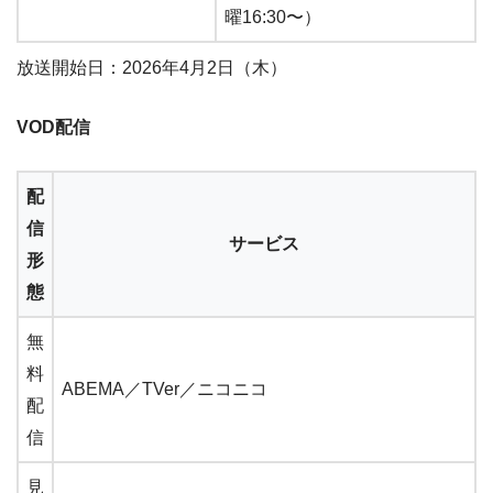
曜16:30〜）
放送開始日：2026年4月2日（木）
VOD配信
配
信
サービス
形
態
無
料
ABEMA／TVer／ニコニコ
配
信
見