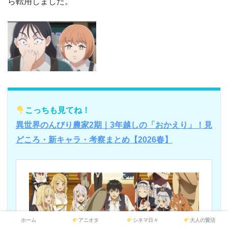
ら転用しました。
こっちも見てね！
異世界のんびり農家2期｜3年越しの「おかえり」！見
どころ・新キャラ・考察まとめ【2026春】
ホーム
アニオタ
シネマ日々
大人の賢活