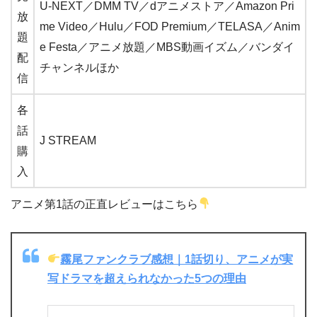
U-NEXT／DMM TV／dアニメストア／Amazon Pri
放
me Video／Hulu／FOD Premium／TELASA／Anim
題
e Festa／アニメ放題／MBS動画イズム／バンダイ
配
チャンネルほか
信
各
話
J STREAM
購
入
アニメ第1話の正直レビューはこちら
霧尾ファンクラブ感想｜1話切り、アニメが実
写ドラマを超えられなかった5つの理由