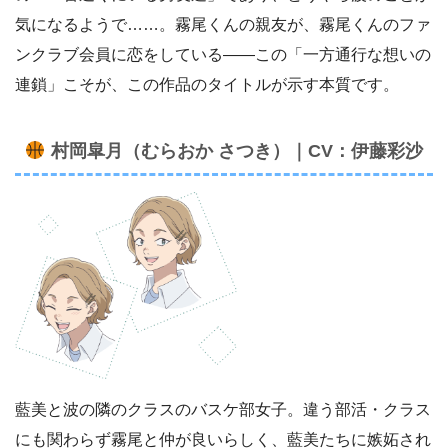
気になるようで……。霧尾くんの親友が、霧尾くんのファ
ンクラブ会員に恋をしている——この「一方通行な想いの
連鎖」こそが、この作品のタイトルが示す本質です。
村岡皐月（むらおか さつき）｜CV：伊藤彩沙
藍美と波の隣のクラスのバスケ部女子。違う部活・クラス
にも関わらず霧尾と仲が良いらしく、藍美たちに嫉妬され