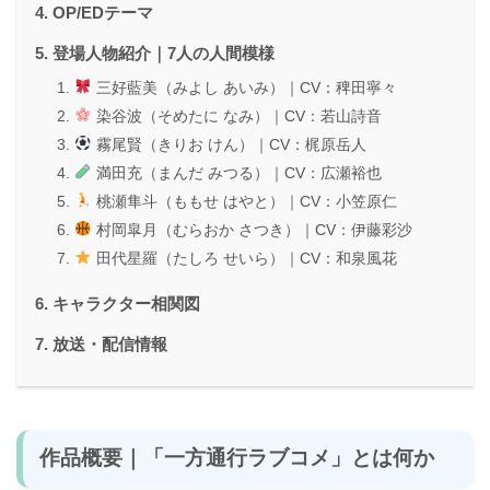
OP/EDテーマ
登場人物紹介｜7人の人間模様
三好藍美（みよし あいみ）｜CV：稗田寧々
染谷波（そめたに なみ）｜CV：若山詩音
霧尾賢（きりお けん）｜CV：梶原岳人
満田充（まんだ みつる）｜CV：広瀬裕也
桃瀬隼斗（ももせ はやと）｜CV：小笠原仁
村岡皐月（むらおか さつき）｜CV：伊藤彩沙
田代星羅（たしろ せいら）｜CV：和泉風花
キャラクター相関図
放送・配信情報
作品概要｜「一方通行ラブコメ」とは何か