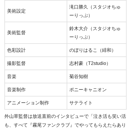
滝口勝久（スタジオちゅ
美術設定
ーりっぷ）
鈴木大介（スタジオちゅ
美術監督
ーりっぷ）
色彩設計
のぼりはるこ（緋和）
撮影監督
志村豪（T2studio）
音楽
菊谷知樹
音楽制作
ポニーキャニオン
アニメーション制作
サテライト
外山草監督は放送直前のインタビューで「泣き活も笑い活
も、すべて『霧尾ファンクラブ』でやってもらえたらあり