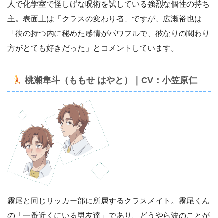
人で化学室で怪しげな呪術を試している強烈な個性の持ち
主。表面上は「クラスの変わり者」ですが、広瀬裕也は
「彼の持つ内に秘めた感情がパワフルで、彼なりの関わり
方がとても好きだった」とコメントしています。
桃瀬隼斗（ももせ はやと）｜CV：小笠原仁
霧尾と同じサッカー部に所属するクラスメイト。霧尾くん
の「一番近くにいる男友達」であり、どうやら波のことが