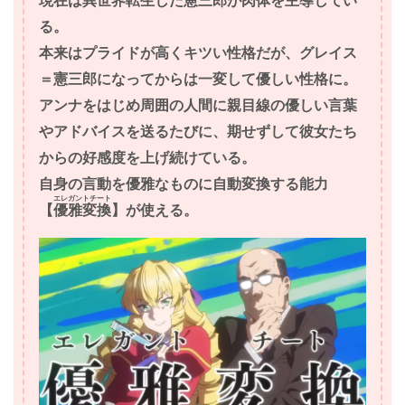
現在は異世界転生した憲三郎が肉体を主導してい
る。
本来はプライドが高くキツい性格だが、グレイス
＝憲三郎になってからは一変して優しい性格に。
アンナをはじめ周囲の人間に親目線の優しい言葉
やアドバイスを送るたびに、期せずして彼女たち
からの好感度を上げ続けている。
自身の言動を優雅なものに自動変換する能力
エレガントチート
【
優雅変換
】が使える。