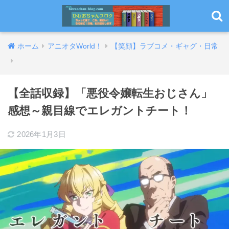
ホーム
アニオタWorld！
【笑顔】ラブコメ・ギャグ・日常
【全話収録】「悪役令嬢転生おじさん」
感想～親目線でエレガントチート！
2026年1月3日