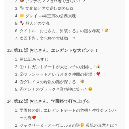
アンナのママは只者ではない！？
文化祭と男女逆転劇の伏線
グレイス=憲三郎の公務員魂
獣人との交流
タイトル「おじさん、男装する」の謎を考察！
次回予告：文化祭で大騒動！？
第11 話 おじさん、エレガントな大ピンチ！
第11話あらすじ
①エレガントチートが大ピンチの原因に！
②フランセットというオタク仲間の登場！
③グレイスの母親の謎が深まる…
④アンナのブラック企業精神に笑った
第12 話 おじさん、学園祭で打ち上げる
学園祭の劇：エレガントチートの危機と生徒会メンバ
ーの絆
ジャクリーヌ・オーヴェルヌの謎
母親の真意とは？