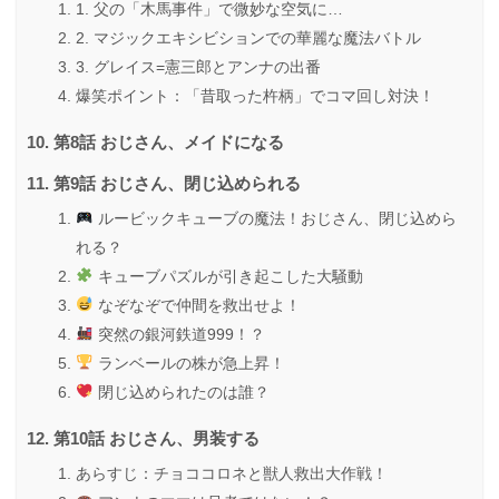
1. 父の「木馬事件」で微妙な空気に…
2. マジックエキシビションでの華麗な魔法バトル
3. グレイス=憲三郎とアンナの出番
爆笑ポイント：「昔取った杵柄」でコマ回し対決！
第8話 おじさん、メイドになる
第9話 おじさん、閉じ込められる
ルービックキューブの魔法！おじさん、閉じ込めら
れる？
キューブパズルが引き起こした大騒動
なぞなぞで仲間を救出せよ！
突然の銀河鉄道999！？
ランベールの株が急上昇！
閉じ込められたのは誰？
第10話 おじさん、男装する
あらすじ：チョココロネと獣人救出大作戦！