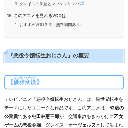
グレイスの決意とマツケンサンバ
このアニメを見れるVODは
おすすめVOD３選（無料期間あり）
『悪役令嬢転生おじさん』の概要
エレガントチート
【
優雅変換
】
テレビアニメ「悪役令嬢転生おじさん」は、異世界転生を
テーマにしたユニークな作品です。このアニメは
、52歳の
公務員
である
屯田林憲三郎
が、交通事故をきっかけに
乙女
ゲームの悪役令嬢、グレイス・オーヴェルヌ
として生まれ