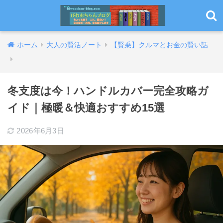
ホーム
大人の賢活ノート
【賢乗】クルマとお金の賢い話
冬支度は今！ハンドルカバー完全攻略ガ
イド｜極暖＆快適おすすめ15選
2026年6月3日