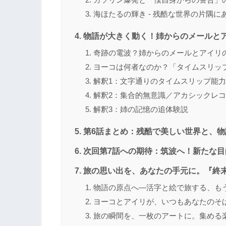
海ほたるの輝き - 残酷な世界の片隅に
物語が大きく動く！姉からのメールと
奇跡の電波？姉からのメールとアイリ
ヨーコは何者なのか？「タイムスリッ
解釈1：文字通りのタイムスリップ能
解釈2：集合的無意識／アカシックレ
解釈3：姉の記憶の追体験説
第6話まとめ：残酷で美しい世界と、
次回第7話への期待：筑波へ！新たな目
旅の思い出を、あなたの手元に。『終
物語の原点へ―活字と絵で旅する、も
ヨーコとアイリが、いつもあなたのそ
旅の瞬間を、一枚のアートに。集める