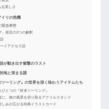
ある美しさ
アイリの危機
の緊急事態
プ」発言の3つの解釈
力説
コードアクセス説
物語が動き出す衝撃のラスト
的地と深まる謎
末ツーリング』の世界を深く味わうアイテムたち
うひとつの『終末ツーリング』
ばに。旅の風景を切り取るアクリルスタンド
楽しみが広がる特典イラストカード