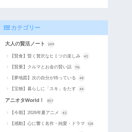
カテゴリー
大人の賢活ノート
249
【賢食】賢く贅沢なヒミツの楽しみ
42
【賢乗】クルマとお金の賢い話
116
【夢地図】次の自分が待っている
48
【宝物】暮らしに「スキ」をたす
44
アニオタWorld！
857
【今期】2026年夏アニメ
42
【感動】心に響く名作・純愛・ドラマ
128