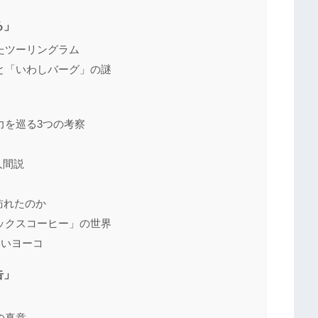
る」
たツーリングラム
と「いわしバーグ」の謎
力を巡る3つの考察
人間説
訪れたのか
ックスコーヒー」の世界
ないヨーコ
告」
」
の真意