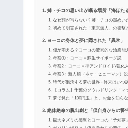
姉・チコの思い出が眠る場所「海ほた
なぜ顔が写らない？姉・チコの謎めい
初めて明言された「東京無人」の衝撃
ヨーコの身体と夢に隠された「異常」
傷が消える？ヨーコの驚異的な治癒能
考察①：ヨーコ＝蘇生サイボーグ説
考察2：ヨーコ＝準アンドロイド/強化
考察3：新人類（ネオ・ヒューマン）説
時代が混濁する夢の世界 - 終末はいつ
【コラム】千葉のソウルドリンク「マ
夢で見た「100円玉」と、お金を知ら
絶体絶命の脱出劇と「僕自身からの警
巨大ネズミの襲撃とヨーコの「予知夢
ガソリン爆発と「僕自身からの警告」