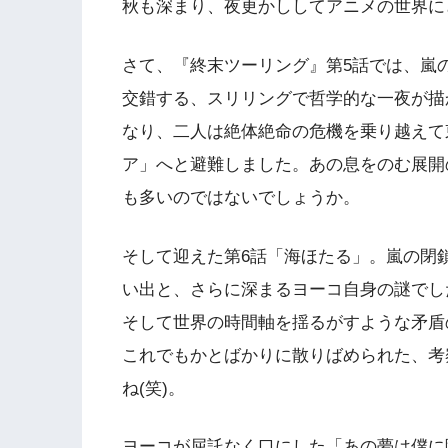
秋も深まり、夜更かししてアニメの世界に
さて、『終末ツーリング』第5話では、嵐
交錯する、スリリングで哲学的な一夜が描
なり、二人は絶体絶命の危機を乗り越えて
ア」へと避難しました。あの息をのむ展開
も多いのではないでしょうか。
そして迎えた第6話「海ほたる」。嵐の閉
い出と、さらに深まるヨーコ自身の謎でし
そして世界の時間軸を揺るがすような矛盾
これでもかとばかりに散りばめられた、考
ね(笑)。
ヨーコが屈託なく口にした「あの夢は僕に