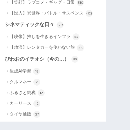
【笑顔】ラブコメ・ギャグ・日常
310
【没入】異世界・バトル・サスペンス
402
シネマティックな日々
129
【映像】推しを生きるインフラ
43
【放浪】レンタカーを使わない旅
86
びわおのイチオシ（今の…）
89
生成AI学習
18
クルマネー
21
ふるさと納税
12
カーリース
12
タイヤ通販
27