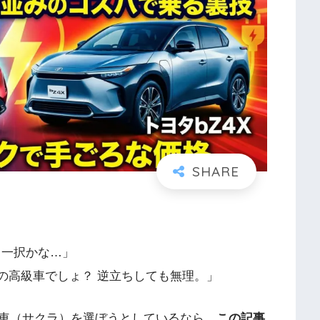
ラ一択かな…」
ーの高級車でしょ？ 逆立ちしても無理。」
車（サクラ）を選ぼうとしているなら、
この記事