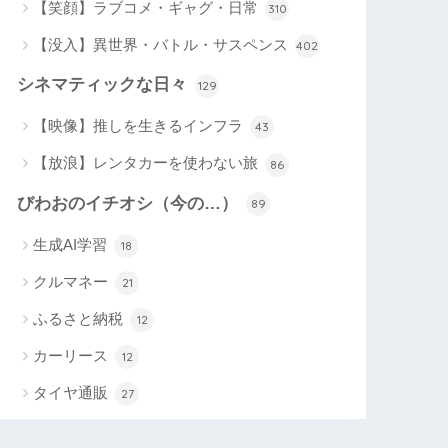
【笑顔】ラブコメ・ギャグ・日常
310
【没入】異世界・バトル・サスペンス
402
シネマティックな日々
129
【映像】推しを生きるインフラ
43
【放浪】レンタカーを使わない旅
86
びわおのイチオシ（今の…）
89
生成AI学習
18
クルマネー
21
ふるさと納税
12
カーリース
12
タイヤ通販
27