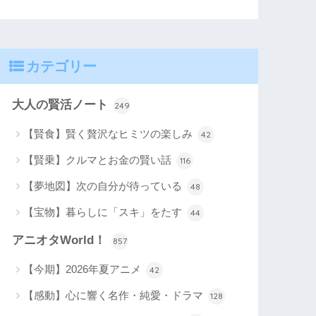
カテゴリー
大人の賢活ノート
249
【賢食】賢く贅沢なヒミツの楽しみ
42
【賢乗】クルマとお金の賢い話
116
【夢地図】次の自分が待っている
48
【宝物】暮らしに「スキ」をたす
44
アニオタWorld！
857
【今期】2026年夏アニメ
42
【感動】心に響く名作・純愛・ドラマ
128