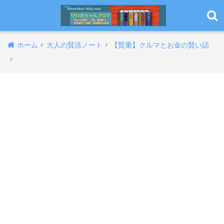
ホーム
大人の賢活ノート
【賢乗】クルマとお金の賢い話