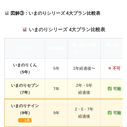
図解③：いまのりシリーズ 4大プラン比較表
いまのりシリーズ 4大プラン比較表
乗り換え可能
満了後に
プラン名
契約期間
タイミング
もらえる？
いまのりくん
5年
2年経過後〜
✕ 不可
（5年）
いまのりセブン
2年・5年
7年
可能
（7年）
経過後
いまのりナイン
2・5・7年
（9年）
9年
可能
経過後
人気