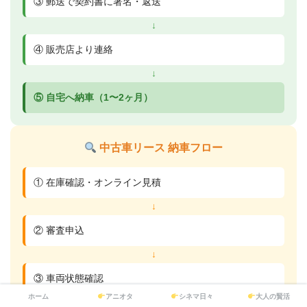
③ 郵送で契約書に署名・返送
↓
④ 販売店より連絡
↓
⑤ 自宅へ納車（1〜2ヶ月）
中古車リース 納車フロー
① 在庫確認・オンライン見積
↓
② 審査申込
↓
③ 車両状態確認
ホーム
アニオタ
シネマ日々
大人の賢活
↓