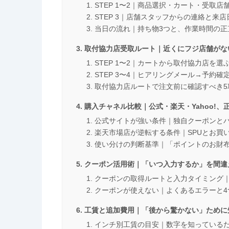
STEP 1〜2｜商品選択・カート・受取
STEP 3｜店舗スタッフからの連絡と来
当日の流れ｜持ち物3つと、作業時間の正
取付協力店受取ルート｜近くにフジ店舗がな
STEP 1〜2｜カートから取付協力店を
STEP 3〜4｜ヒアリングメール→予約
取付協力店ルートで注文前に確認すべき5
購入チャネル比較｜公式・楽天・Yahoo!、
公式サイトが強い条件｜独自クーポンと
楽天市場店が逆転する条件｜SPUとお買
使い分けの判断基準｜「ポイントのお財
クーポン活用術｜「いつ入力するか」を間違
クーポンの取得ルートと入力タイミング｜
クーポンが使えない｜よくあるエラーと4
工賃と追加費用｜「後から驚かない」ために
インチ別工賃の目安｜数字を知っている