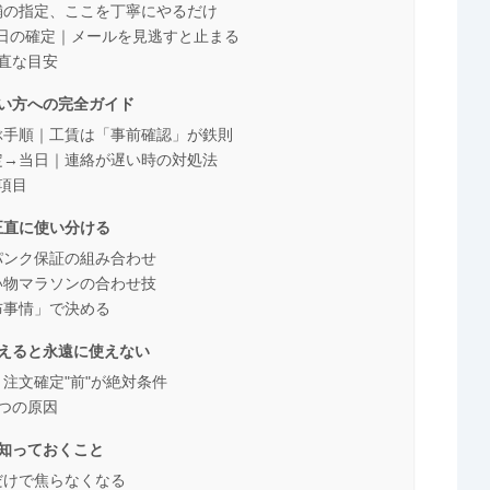
店舗の指定、ここを丁寧にやるだけ
店日の確定｜メールを見逃すと止まる
直な目安
い方への完全ガイド
選ぶ手順｜工賃は「事前確認」が鉄則
確定→当日｜連絡が遅い時の対処法
項目
正直に使い分ける
パンク保証の組み合わせ
い物マラソンの合わせ技
布事情」で決める
えると永遠に使えない
注文確定"前"が絶対条件
つの原因
知っておくこと
だけで焦らなくなる