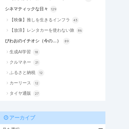
シネマティックな日々
129
【映像】推しを生きるインフラ
43
【放浪】レンタカーを使わない旅
86
びわおのイチオシ（今の…）
89
生成AI学習
18
クルマネー
21
ふるさと納税
12
カーリース
12
タイヤ通販
27
アーカイブ