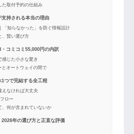
した取付予約の仕組み
が支持される本当の理由
開｜「知らなかった」を防ぐ情報設計
と、賢い選び方
8・コミコミ55,000円の内訳
で感じた小さな驚き
ラーとオートウェイの間で
ホ1つで完結する全工程
違えなければ大丈夫
全フロー
て、何が含まれていないか
2026年の選び方と正直な評価