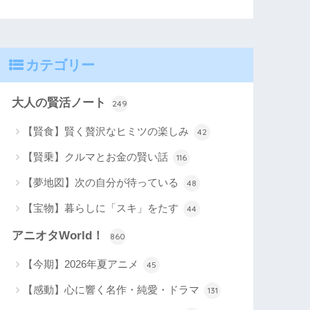
カテゴリー
大人の賢活ノート
249
【賢食】賢く贅沢なヒミツの楽しみ
42
【賢乗】クルマとお金の賢い話
116
【夢地図】次の自分が待っている
48
【宝物】暮らしに「スキ」をたす
44
アニオタWorld！
860
【今期】2026年夏アニメ
45
【感動】心に響く名作・純愛・ドラマ
131