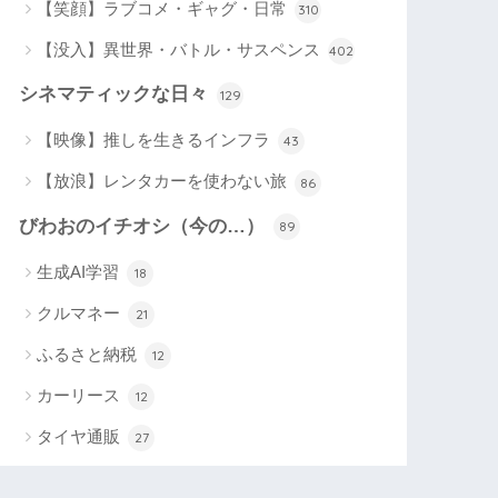
【笑顔】ラブコメ・ギャグ・日常
310
【没入】異世界・バトル・サスペンス
402
シネマティックな日々
129
【映像】推しを生きるインフラ
43
【放浪】レンタカーを使わない旅
86
びわおのイチオシ（今の…）
89
生成AI学習
18
クルマネー
21
ふるさと納税
12
カーリース
12
タイヤ通販
27