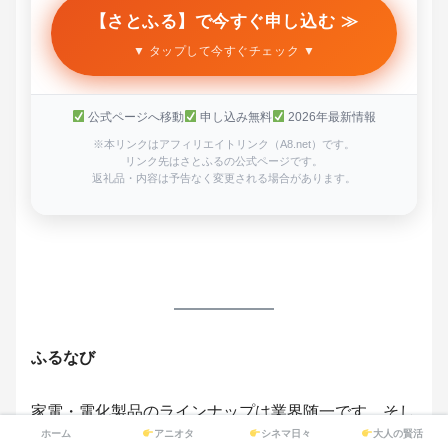
【さとふる】で今すぐ申し込む ≫
▼ タップして今すぐチェック ▼
公式ページへ移動
申し込み無料
2026年最新情報
※本リンクはアフィリエイトリンク（A8.net）です。
リンク先はさとふるの公式ページです。
返礼品・内容は予告なく変更される場合があります。
ふるなび
家電・電化製品のラインナップは業界随一です。そし
ホーム
アニオタ
シネマ日々
大人の賢活
て前述のふるなびマネー。クレジットカードでチャー