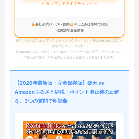
▼ タップして今すぐチェック ▼
各社公式ページへ移動
申し込みは無料で開始
2026年最新情報
※本リンクはAmazonアソシエイトリンクです。リンク先はAmazonふるさと
納税の公式ページです。
※Amazonふるさと納税ではAmazonギフトカードはご利用いただけません。
※返礼品の在庫・寄付金額は予告なく変更される場合があります。
【2026年最新版・完全保存版】楽天 vs
Amazonふるさと納税｜ポイント廃止後の正解
を、3つの質問で即診断