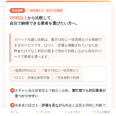
完全無料
一括見積もり・自分で比較型
225社以上
から比較して、
自分で納得できる業者を選びたい方へ。
ズバット引越し比較は、最大12社に一括見積もりを依頼で
きるサービスです。口コミ・評価も掲載されているため、
料金だけでなく対応の質まで含めて比較しながら自分のペ
ースで業者を選べます。
提携225社以上
最大12社に一括見積もり
口コミ・評価を参照可能
完全無料で利用
大手から地元密着型まで幅広く比較。
繁忙期でも対応業者が
見つかりやすい
各業者の
口コミ・評価を見ながら
料金と品質を同時に判断で
きる
ホーム
アニオタ
シネマ日々
大人の賢活