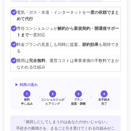
電気・ガス・水道・インターネットを
一度の依頼でまと
めて代行
専任コンシェルジュが
解約から新規契約・開通後サポー
トまで
一貫対応
料金プランの見直しも同時に提案。
節約効果
も期待でき
る
費用は
完全無料
。運営コストは事業者側の手数料でまか
なわれる仕組み
▶ 利用の流れ
1
2
3
4
›
›
›
無料
コンシェルジュが
プラン
全手続き
申し込み
ヒアリング
提案・調整
完了
「後回しにしてしまうのはあなたのせいじゃない」
手続きの複雑さを、まるごと引き受けてくれる仕組みがこ