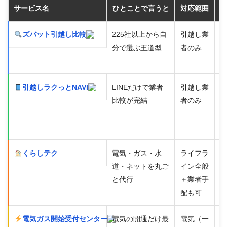
サービス名
ひとことで言うと
対応範囲
電
ズバット引越し比較
225社以上から自
引越し業
分で選ぶ王道型
者のみ
引越しラクっとNAVI
LINEだけで業者
引越し業
比較が完結
者のみ
くらしテク
電気・ガス・水
ライフラ
道・ネットを丸ご
イン全般
と代行
＋業者手
配も可
電気ガス開始受付センター
電気の開通だけ最
電気（一