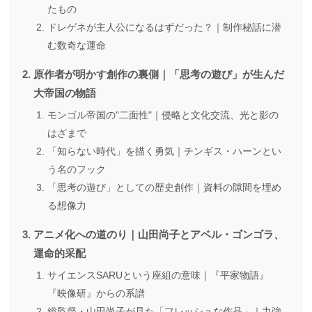
たもの
ドレゲネが主人公になるはずだった？｜制作秘話に潜
む数奇な運命
原作者が明かす創作の裏側｜「思考の遊び」が生んだ
大帝国の物語
モンゴル帝国の"二面性"｜侵略と文化交流、光と影の
はざまで
「知らない時代」を描く勇気｜チンギス・ハーンとい
う名のフック
「思考の遊び」としての歴史創作｜資料の隙間を埋め
る想像力
アニメ化への道のり｜山田尚子とアベル・ゴンゴラ、
運命的采配
サイエンスSARUという座組の意味｜『平家物語』
『映像研』からの系譜
総監督・山田尚子が見た「フレッシュな作品」｜力強