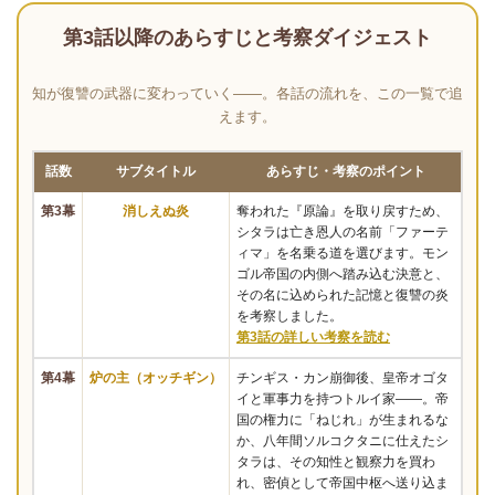
第3話以降のあらすじと考察ダイジェスト
知が復讐の武器に変わっていく――。各話の流れを、この一覧で追
えます。
話数
サブタイトル
あらすじ・考察のポイント
第3幕
消しえぬ炎
奪われた『原論』を取り戻すため、
シタラは亡き恩人の名前「ファーテ
ィマ」を名乗る道を選びます。モン
ゴル帝国の内側へ踏み込む決意と、
その名に込められた記憶と復讐の炎
を考察しました。
第3話の詳しい考察を読む
第4幕
炉の主（オッチギン）
チンギス・カン崩御後、皇帝オゴタ
イと軍事力を持つトルイ家――。帝
国の権力に「ねじれ」が生まれるな
か、八年間ソルコクタニに仕えたシ
タラは、その知性と観察力を買わ
れ、密偵として帝国中枢へ送り込ま