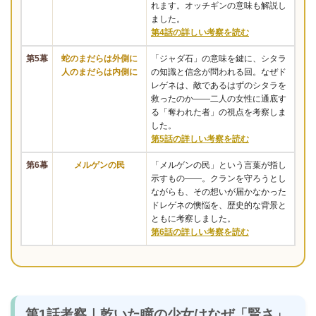
れます。オッチギンの意味も解説し
ました。
第4話の詳しい考察を読む
第5幕
蛇のまだらは外側に
「ジャダ石」の意味を鍵に、シタラ
人のまだらは内側に
の知識と信念が問われる回。なぜド
レゲネは、敵であるはずのシタラを
救ったのか――二人の女性に通底す
る「奪われた者」の視点を考察しま
した。
第5話の詳しい考察を読む
第6幕
メルゲンの民
「メルゲンの民」という言葉が指し
示すもの――。クランを守ろうとし
ながらも、その想いが届かなかった
ドレゲネの懊悩を、歴史的な背景と
ともに考察しました。
第6話の詳しい考察を読む
第1話考察｜乾いた瞳の少女はなぜ「賢さ」