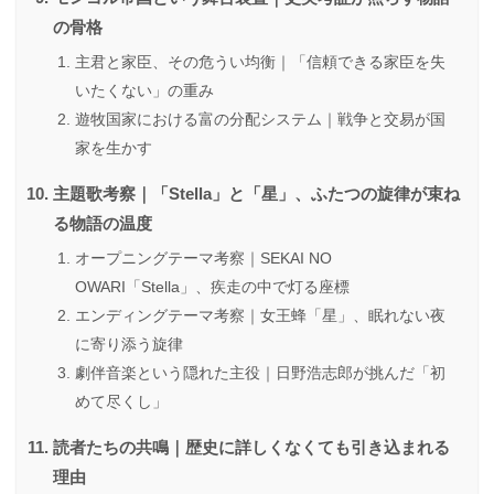
の骨格
主君と家臣、その危うい均衡｜「信頼できる家臣を失
いたくない」の重み
遊牧国家における富の分配システム｜戦争と交易が国
家を生かす
主題歌考察｜「Stella」と「星」、ふたつの旋律が束ね
る物語の温度
オープニングテーマ考察｜SEKAI NO
OWARI「Stella」、疾走の中で灯る座標
エンディングテーマ考察｜女王蜂「星」、眠れない夜
に寄り添う旋律
劇伴音楽という隠れた主役｜日野浩志郎が挑んだ「初
めて尽くし」
読者たちの共鳴｜歴史に詳しくなくても引き込まれる
理由