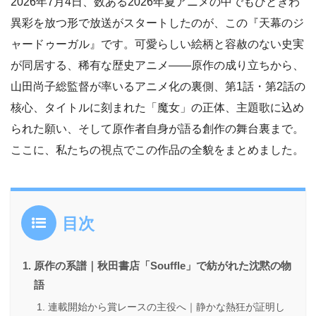
2026年7月4日、数ある2026年夏アニメの中でもひときわ
異彩を放つ形で放送がスタートしたのが、この『天幕のジ
ャードゥーガル』です。可愛らしい絵柄と容赦のない史実
が同居する、稀有な歴史アニメ――原作の成り立ちから、
山田尚子総監督が率いるアニメ化の裏側、第1話・第2話の
核心、タイトルに刻まれた「魔女」の正体、主題歌に込め
られた願い、そして原作者自身が語る創作の舞台裏まで。
ここに、私たちの視点でこの作品の全貌をまとめました。
目次
原作の系譜｜秋田書店「Souffle」で紡がれた沈黙の物
語
連載開始から賞レースの主役へ｜静かな熱狂が証明し