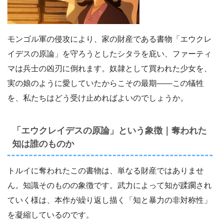
モンゴル軍の侵攻により、家の財産である書物「エウクレ
イデスの原論」を守ろうとしたシタラを庇い、ファーティ
マは兵士の凶刃に倒れます。奴隷として買われた少女を、
実の娘のように愛していたからこその最期――この犠牲
を、私たちはどう受け止めればよいのでしょうか。
「エウクレイデスの原論」という象徴｜奪われた
知は誰のものか
トルイに奪われたこの書物は、単なる財産ではありませ
ん。知識そのものの象徴です。武力によって知が蹂躙され
ていく様は、本作が繰り返し描く「知と暴力の非対称性」
を凝縮しているのです。