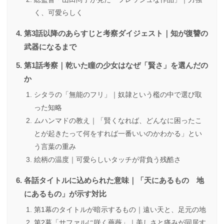
く、可愛らしく
第3話以降のあらすじと考察ダイジェスト｜知が復讐の
武器になるまで
第1話考察｜乾いた瞳の少女はなぜ「賢さ」を選んだの
か
シタラの「無能のフリ」｜奴隷という檻の中で選び取
った知略
ムハンマドの教え｜「賢くなれば、どんなに困ったこ
とが起きたって何をすれば一番いいのかわかる」とい
う言葉の重み
絵柄の温度｜可愛らしいタッチが背負う残酷さ
各話タイトルに込められた意味｜「天にあるもの 地
にあるもの」が示す対比
第1幕のタイトルが暗示するもの｜遠い天と、足元の地
第2幕「サファルに咲く薔薇」｜美しさと痛みが同居す