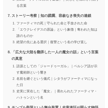
る言葉
ストーリー考察｜知の蹂躙、容赦なき喪失の連鎖
ファーティマの死｜守られた命と手放された命
「エウクレイデスの原論」という象徴｜奪われた知は
誰のものか
絶望の先にある選択｜復讐という名の学び直し
「広大な大陸を翻弄した一人の魔女の話」という言葉
の真意
語源としての「ジャードゥーガル」｜ペルシア語が示
す魔術師という響き
名前を継ぐという儀式｜シタラがファーティマになっ
た日
史実に実在した「魔女」｜畏れられたファーティマ・
ハトゥンという名
モンゴル帝国という舞台装置｜史実考証が照らす物語