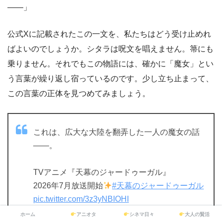
――」
公式Xに記載されたこの一文を、私たちはどう受け止めれ
ばよいのでしょうか。シタラは呪文を唱えません。箒にも
乗りません。それでもこの物語には、確かに「魔女」とい
う言葉が繰り返し宿っているのです。少し立ち止まって、
この言葉の正体を見つめてみましょう。
これは、広大な大陸を翻弄した一人の魔女の話
――。
TVアニメ『天幕のジャードゥーガル』
2026年7月放送開始
#天幕のジャードゥーガル
pic.twitter.com/3z3yNBIOHI
ホーム
アニオタ
シネマ日々
大人の賢活
— TVアニメ『天幕のジャードゥーガル』公式