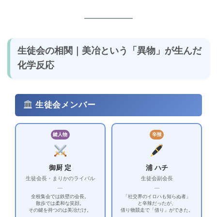
生徒会の相関｜美冶という「異物」が生んだ
化学反応
生徒会メンバー
鍵人物
辛辣
御厨 定
浦 ハチ
生徒会長・まりかのライバル
生徒会副会長
—
—
全校集会では鉄壁の会長。
「社交界のイロハも知らぬ者」
散歩では柔和な笑顔。
と辛辣だったが、
その鍵を持つのは美冶だけ。
借り物競走で「借り」ができた。