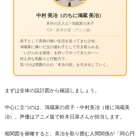
中村 美冶（のちに鴻蔵 美冶）
本作の主人公 / 鴻蔵家の末子
CV：鈴木日菜（アニメ版）
庶子として肩身の狭い生活を送ってきた少女。
鴻蔵家に嫁いだ父の連れ子として引き取られる。
「いびられる覚悟」を持ってやってきたが――
控え目な気配りと行動力で、
気づけば周囲の人の「本当の顔」を引き出していく。
まずは全体の設計図から確認しましょう。
中心に立つのは、鴻蔵家の庶子・中村美冶（後に鴻蔵美
冶）。声優はアニメ版で鈴木日菜さんが担当します。
相関図を俯瞰すると、美冶を取り囲む人間関係が「同心円