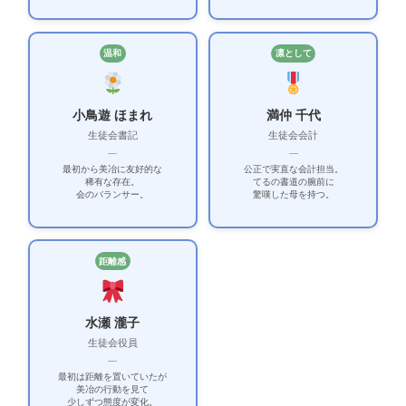
温和
凛として
小鳥遊 ほまれ
満仲 千代
生徒会書記
生徒会会計
—
—
最初から美冶に友好的な
公正で実直な会計担当。
稀有な存在。
てるの書道の腕前に
会のバランサー。
驚嘆した母を持つ。
距離感
水瀬 瀧子
生徒会役員
—
最初は距離を置いていたが
美冶の行動を見て
少しずつ態度が変化。