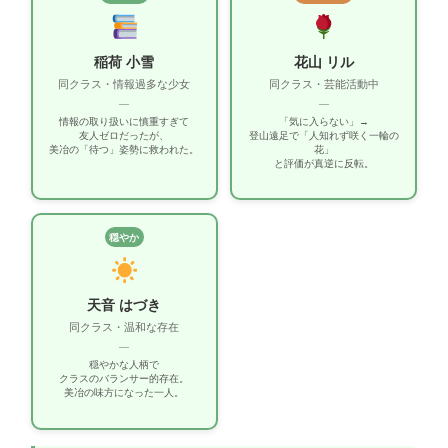
稲荷 小雪
花山 リル
同クラス・情報過多な少女
同クラス・芸能活動中
—
—
情報の取り扱いに慎重すぎて
「気に入らない」→
友人ゼロだったが、
登山遠足で「人知れず咲く一輪の
美冶の「待つ」姿勢に救われた。
花」
と評価が真逆に反転。
穏やか
天音 はづき
同クラス・温和な存在
—
穏やかな人柄で
クラスのバランサー的存在。
美冶の味方になった一人。