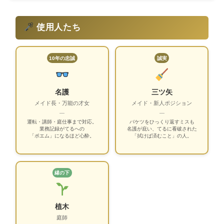
使用人たち
10年の忠誠
誠実
名護
三ツ矢
メイド長・万能の才女
メイド・新人ポジション
—
—
運転・講師・庭仕事まで対応。
バケツをひっくり返すミスも
業務記録がてるへの
名護が庇い、てるに看破された
「ポエム」になるほど心酔。
「拭けば済むこと」の人。
縁の下
植木
庭師