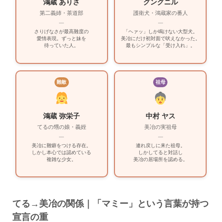
鴻蔵 ありさ
グングニル
第二義姉・茶道部
護衛犬・鴻蔵家の番人
—
—
さりげなさが最高難度の
「ヘァッ」しか鳴けない大型犬。
愛情表現。ずっと妹を
美冶にだけ初対面で吠えなかった。
待っていた人。
最もシンプルな「受け入れ」。
難敵
祖母
鴻蔵 弥栄子
中村 ヤス
てるの甥の娘・義姪
美冶の実祖母
—
—
美冶に難癖をつける存在。
連れ戻しに来た祖母。
しかし本心では認めている
しかしてると対話し
複雑な少女。
美冶の居場所を認める。
てる→美冶の関係｜「マミー」という言葉が持つ
宣言の重