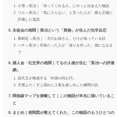
小雪→美冶｜「待ってくれる人」にやっと出会えた物語
リル→美冶｜「気に入らない」と言った人が、最も正確に
評価した逆説
生徒会の相関｜美冶という「異物」が生んだ化学反応
御厨定→美冶｜「犬のお姉さん」だけが知っている顔
ハチ→美冶｜辛辣だった人が「借りを作った」側になるま
で
婦人会・社交界の相関｜てるの人徳が生む「美冶への評価
網」
四天王が構成する「外側の同心円」
天暦よの｜ずぶ濡れに上着を差し出した瞬間の話
関係線マップを俯瞰して｜この物語が本当に描いているこ
と
まとめ｜相関図が教えてくれた、この物語のもうひとつの