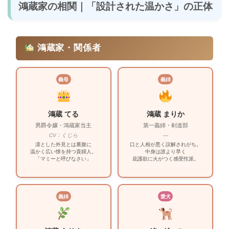
鴻蔵家の相関｜「設計された温かさ」の正体
鴻蔵家・関係者
義母
義姉
鴻蔵 てる
鴻蔵 まりか
男爵令嬢・鴻蔵家当主
第一義姉・剣道部
CV：くじら
—
凛とした外見とは裏腹に
口と人相が悪く誤解されがち。
温かく広い懐を持つ貴婦人。
中身は誰より早く
「マミーと呼びなさい」
庇護欲に火がつく感受性派。
義姉
愛犬