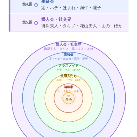
生徒会
第4層
定・ハチ・ほまれ・満仲・瀧子
婦人会・社交界
第5層
御厨夫人・タキノ・花山夫人・よの ほか
婦人会・社交界
御厨夫人・タキノ・花山夫人・よの
生徒会
定・ハチ・ほまれ・満仲・瀧子
クラスメイト
小雪・リル・はづき
使用人たち
名護・三ツ矢・植木
鴻蔵家
てる・まりか・ありさ
🌸
美冶