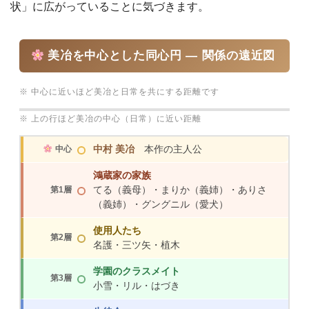
状」に広がっていることに気づきます。
美冶を中心とした同心円 ― 関係の遠近図
※ 中心に近いほど美冶と日常を共にする距離です
※ 上の行ほど美冶の中心（日常）に近い距離
中心
中村 美冶
本作の主人公
鴻蔵家の家族
第1層
てる（義母）・まりか（義姉）・ありさ
（義姉）・グングニル（愛犬）
使用人たち
第2層
名護・三ツ矢・植木
学園のクラスメイト
第3層
小雪・リル・はづき