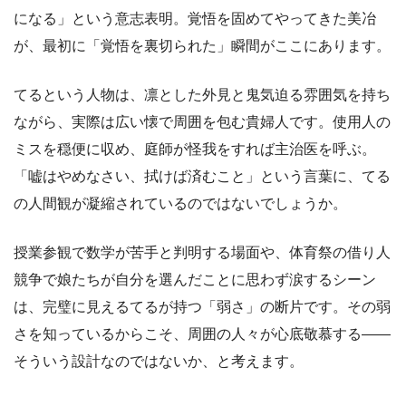
になる」という意志表明。覚悟を固めてやってきた美冶
が、最初に「覚悟を裏切られた」瞬間がここにあります。
てるという人物は、凛とした外見と鬼気迫る雰囲気を持ち
ながら、実際は広い懐で周囲を包む貴婦人です。使用人の
ミスを穏便に収め、庭師が怪我をすれば主治医を呼ぶ。
「嘘はやめなさい、拭けば済むこと」という言葉に、てる
の人間観が凝縮されているのではないでしょうか。
授業参観で数学が苦手と判明する場面や、体育祭の借り人
競争で娘たちが自分を選んだことに思わず涙するシーン
は、完璧に見えるてるが持つ「弱さ」の断片です。その弱
さを知っているからこそ、周囲の人々が心底敬慕する――
そういう設計なのではないか、と考えます。