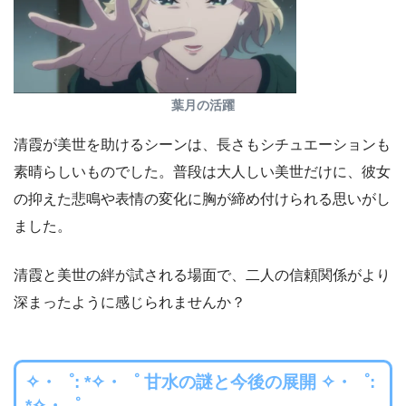
葉月の活躍
清霞が美世を助けるシーンは、長さもシチュエーションも
素晴らしいものでした。普段は大人しい美世だけに、彼女
の抑えた悲鳴や表情の変化に胸が締め付けられる思いがし
ました。
清霞と美世の絆が試される場面で、二人の信頼関係がより
深まったように感じられませんか？
✧・゜: *✧・゜ 甘水の謎と今後の展開 ✧・゜:
*✧・゜