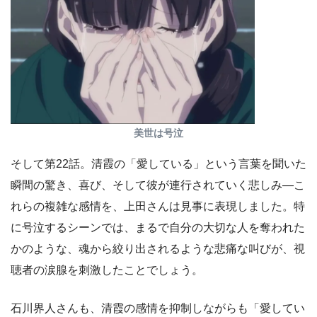
美世は号泣
そして第22話。清霞の「愛している」という言葉を聞いた
瞬間の驚き、喜び、そして彼が連行されていく悲しみ—こ
れらの複雑な感情を、上田さんは見事に表現しました。特
に号泣するシーンでは、まるで自分の大切な人を奪われた
かのような、魂から絞り出されるような悲痛な叫びが、視
聴者の涙腺を刺激したことでしょう。
石川界人さんも、清霞の感情を抑制しながらも「愛してい