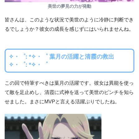
美世の夢見の力が発動
皆さんは、このような状況で美世のように冷静に判断でき
るでしょうか？彼女の成長を感じずにはいられませんね。
✧・゜: *✧・゜ 葉月の活躍と清霞の救出
✧・゜: *✧・゜
この回で特筆すべきは葉月の活躍です。彼女は異能を使っ
て敵を足止めし、清霞に式神を送って美世のピンチを知ら
せました。まさにMVPと言える活躍ぶりでしたね。