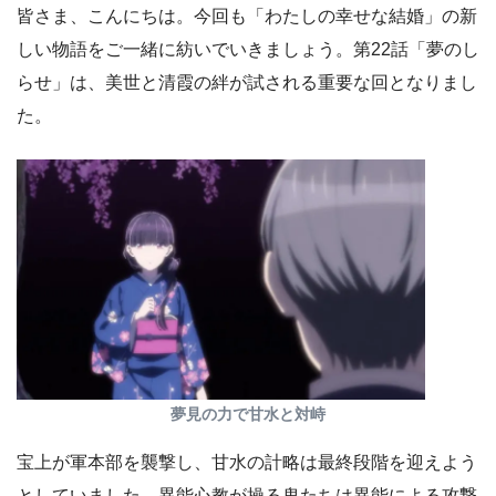
皆さま、こんにちは。今回も「わたしの幸せな結婚」の新
しい物語をご一緒に紡いでいきましょう。第22話「夢のし
らせ」は、美世と清霞の絆が試される重要な回となりまし
た。
夢見の力で甘水と対峙
宝上が軍本部を襲撃し、甘水の計略は最終段階を迎えよう
としていました。異能心教が操る鬼たちは異能による攻撃