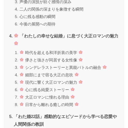
声優の演技が紡ぐ感情の深み
二人の関係の深まりを象徴する瞬間
心に残る感動の瞬間
今後の展開への期待
「わたしの幸せな結婚」に息づく大正ロマンの魅力
時代を超える和洋折衷の美学
儚さと強さが同居する女性像
シンデレラストーリーと異能バトルの融合
細部にまで宿る大正の息吹
現代に響く大正ロマンの魅力
心に残る純愛ストーリー
大正ロマンに憧れる理由
日常から離れる癒しの時間
「わた婚22話」感動的なエピソードから学べる恋愛や
人間関係の教訓