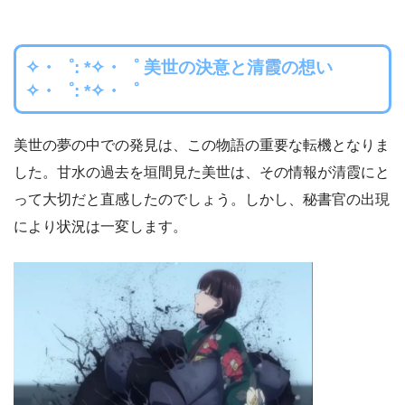
✧・゜: *✧・゜ 美世の決意と清霞の想い
✧・゜: *✧・゜
美世の夢の中での発見は、この物語の重要な転機となりま
した。甘水の過去を垣間見た美世は、その情報が清霞にと
って大切だと直感したのでしょう。しかし、秘書官の出現
により状況は一変します。