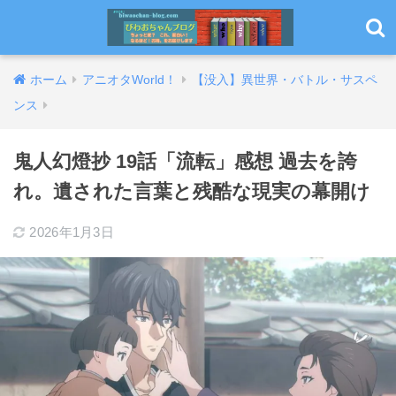
ホーム
アニオタWorld！
【没入】異世界・バトル・サスペ
ンス
鬼人幻燈抄 19話「流転」感想 過去を誇
れ。遺された言葉と残酷な現実の幕開け
2026年1月3日