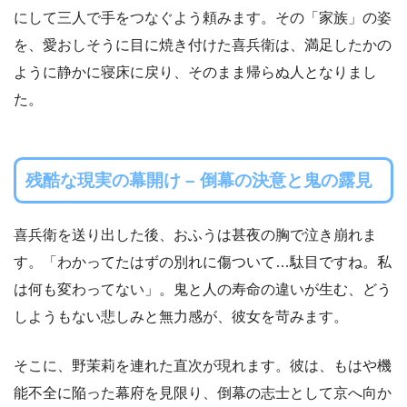
にして三人で手をつなぐよう頼みます。その「家族」の姿
を、愛おしそうに目に焼き付けた喜兵衛は、満足したかの
ように静かに寝床に戻り、そのまま帰らぬ人となりまし
た。
残酷な現実の幕開け – 倒幕の決意と鬼の露見
喜兵衛を送り出した後、おふうは甚夜の胸で泣き崩れま
す。「わかってたはずの別れに傷ついて…駄目ですね。私
は何も変わってない」。鬼と人の寿命の違いが生む、どう
しようもない悲しみと無力感が、彼女を苛みます。
そこに、野茉莉を連れた直次が現れます。彼は、もはや機
能不全に陥った幕府を見限り、倒幕の志士として京へ向か