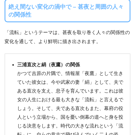
絶え間ない変化の渦中で – 甚夜と周囲の人々
の関係性
「流転」というテーマは、甚夜を取り巻く人々の関係性の
変化を通して、より鮮明に描き出されます。
三浦直次と絹（夜鷹）の関係
かつて吉原の片隅で、情報屋「夜鷹」として生き
ていた彼女は、今や武家の妻「絹」として、夫で
ある直次を支え、息子を育んでいます。これは彼
女の人生における最も大きな「流転」と言えるで
しょう。そして、夫である直次もまた、幕府の役
人という立場から、国を憂い倒幕の道へと身を投
じる決意をします。時代の大きな流れという「流
転」に、自らの意志で飛び込んでいく二人の姿