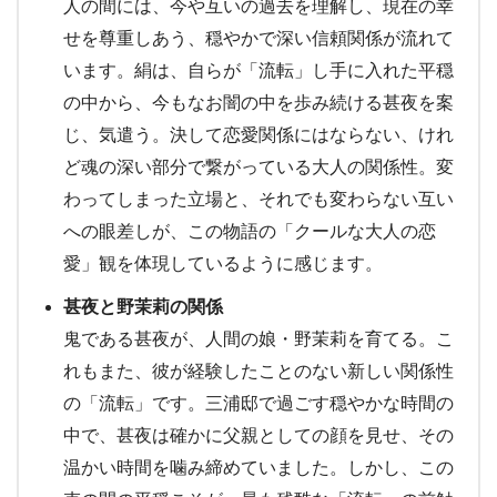
人の間には、今や互いの過去を理解し、現在の幸
せを尊重しあう、穏やかで深い信頼関係が流れて
います。絹は、自らが「流転」し手に入れた平穏
の中から、今もなお闇の中を歩み続ける甚夜を案
じ、気遣う。決して恋愛関係にはならない、けれ
ど魂の深い部分で繋がっている大人の関係性。変
わってしまった立場と、それでも変わらない互い
への眼差しが、この物語の「クールな大人の恋
愛」観を体現しているように感じます。
甚夜と野茉莉の関係
鬼である甚夜が、人間の娘・野茉莉を育てる。こ
れもまた、彼が経験したことのない新しい関係性
の「流転」です。三浦邸で過ごす穏やかな時間の
中で、甚夜は確かに父親としての顔を見せ、その
温かい時間を噛み締めていました。しかし、この