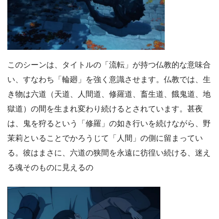
このシーンは、タイトルの「流転」が持つ仏教的な意味合
い、すなわち「輪廻」を強く意識させます。仏教では、生
き物は六道（天道、人間道、修羅道、畜生道、餓鬼道、地
獄道）の間を生まれ変わり続けるとされています。甚夜
は、鬼を狩るという「修羅」の如き行いを続けながら、野
茉莉といることでかろうじて「人間」の側に留まってい
る。彼はまさに、六道の狭間を永遠に彷徨い続ける、迷え
る魂そのものに見えるの