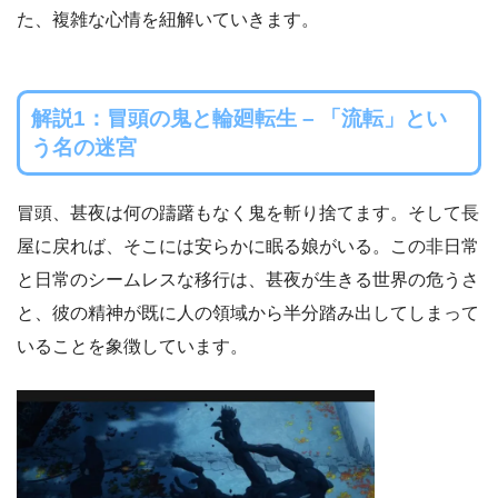
た、複雑な心情を紐解いていきます。
解説1：冒頭の鬼と輪廻転生 – 「流転」とい
う名の迷宮
冒頭、甚夜は何の躊躇もなく鬼を斬り捨てます。そして長
屋に戻れば、そこには安らかに眠る娘がいる。この非日常
と日常のシームレスな移行は、甚夜が生きる世界の危うさ
と、彼の精神が既に人の領域から半分踏み出してしまって
いることを象徴しています。