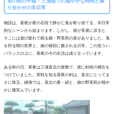
束の間の平穏 – 三浦邸での穏やかな時間と隣
り合わせの非日常
物語は、甚夜が夜の石段で静かに鬼を斬り捨てる、非日常
的なシーンから始まります。しかし、彼が長屋に戻ると、
そこには遊び疲れて眠る娘・野茉莉の姿がありました。鬼
を狩る闇の世界と、娘の寝顔に癒される日常。この危うい
バランスの上に、甚夜の今の生活は成り立っています。
ある秋の日、甚夜は三浦直次の屋敷で、彼に剣術の稽古を
つけていました。実戦を知る甚夜の剣は、直次にとってま
さに珠玉。縁側では、直次の妻・絹と、娘の野茉莉が穏や
かに微笑んでいます。