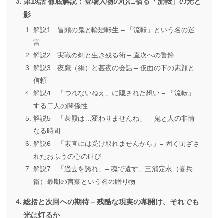
第19話 徹底解説：登場人物の心に宿る「流転」の光と
影
解説1：冒頭の鬼と輪廻転生 – 「流転」という名の迷
宮
解説2：実戦の剣と生き残る術 – 直次への警鐘
解説3：夜鷹（絹）と甚夜の会話 – 仮面の下の素顔と
信頼
解説4：「つれないねえ」に隠された想い – 「流転」
する二人の関係性
解説5：「甚殿は…変わりませんね」 – 鬼と人の非情
なる時間
解説6：「素直には受け取れませんから」– 固く閉ざさ
れたおふうの心の叫び
解説7：「過去を誇れ」– 魂で遺す、三浦定永（喜兵
衛）最期の言葉という名の贈り物
総括と次回への期待 – 残酷な現実の幕開け、それでも
光は灯るか