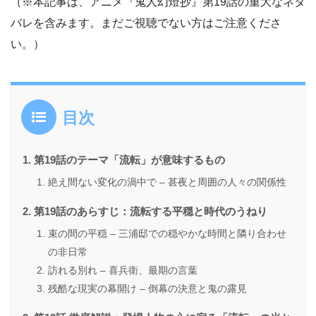
（※本記事は、アニメ『鬼人幻燈抄』第19話の重大なネタ
バレを含みます。まだご視聴でない方はご注意くださ
い。）
目次
第19話のテーマ「流転」が意味するもの
絶え間ない変化の渦中で – 甚夜と周囲の人々の関係性
第19話のあらすじ：流転する平穏と時代のうねり
束の間の平穏 – 三浦邸での穏やかな時間と隣り合わせ
の非日常
訪れる別れ – 喜兵衛、最期の言葉
残酷な現実の幕開け – 倒幕の決意と鬼の露見