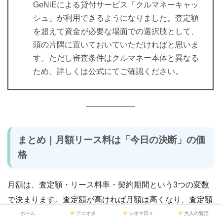
GeNiEによる貸付サービス「クルマネーキャッ
シュ」が利用できるようになりました。査定額
を超えて資金が必要な場面での選択肢として、
頭の片隅に置いておいていただければと思いま
す。ただし審査条件はクルマネー本体と異なる
ため、詳しくは公式にてご確認ください。
まとめ｜月額リース料は「今日の決断」の価
格
月額は、査定額・リース料率・契約期間という3つの変数
で決まります。査定額が高ければ月額は高くなり、査定額
が低ければ月額は手頃になります。どちらが「得か損か」
ホーム
アニオタ
シネマ日々
大人の賢活