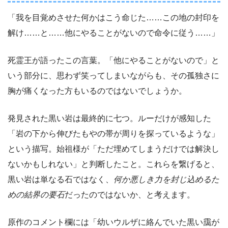
「我を目覚めさせた何かはこう命じた……この地の封印を
解け……と……他にやることがないので命令に従う……」
死霊王が語ったこの言葉。「他にやることがないので」と
いう部分に、思わず笑ってしまいながらも、その孤独さに
胸が痛くなった方もいるのではないでしょうか。
発見された黒い岩は最終的に七つ。ルーだけが感知した
「岩の下から伸びたもやの帯が周りを探っているような」
という描写。始祖様が「ただ埋めてしまうだけでは解決し
ないかもしれない」と判断したこと。これらを繋げると、
黒い岩は単なる石ではなく、
何か悪しき力を封じ込めるた
めの結界の要石
だったのではないか、と考えます。
原作のコメント欄には「幼いウルザに絡んでいた黒い靄が