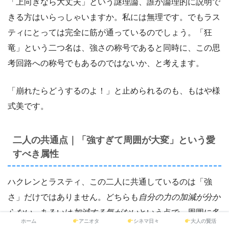
「上向きなら大丈夫」という謎理論、誰か論理的に説明で
きる方はいらっしゃいますか。私には無理です。でもラス
ティにとっては完全に筋が通っているのでしょう。「狂
竜」という二つ名は、強さの称号であると同時に、この思
考回路への称号でもあるのではないか、と考えます。
「崩れたらどうするのよ！」と止められるのも、もはや様
式美です。
二人の共通点｜「強すぎて周囲が大変」という愛
すべき属性
ハクレンとラスティ、この二人に共通しているのは「強
さ」だけではありません。どちらも
自分の力の加減が分か
らない
、あるいは
加減する気がない
という点で、周囲に多
ホーム
アニオタ
シネマ日々
大人の賢活
大な影響を与え続けています。