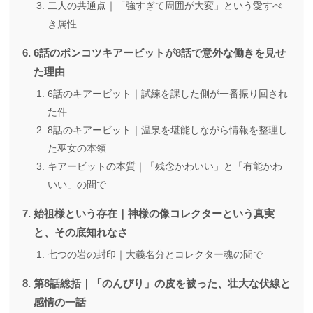
二人の共通点｜「強すぎて周囲が大変」という愛すべ
き属性
6話のポンコツキアービットが8話で意外な働きを見せ
た理由
6話のキアービット｜試練を課した側が一番振り回され
た件
8話のキアービット｜温泉を堪能しながら情報を整理し
た巫女の本領
キアービットの本質｜「残念かわいい」と「有能かわ
いい」の間で
始祖様という存在｜神様の像コレクターという真実
と、その底知れなさ
七つの岩の封印｜大義名分とコレクター魂の間で
第8話総括｜「のんびり」の皮を被った、壮大な伏線と
感情の一話