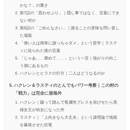
かな？」の重さ
第7話の「思わせぶり」｜隠し事ではなく、言葉にでき
ない何か
第8話の「ごめんなさい」｜謝ることの意味を問い直し
た場面
「偉い人は簡単に謝っちゃダメ」という哲学｜ラステ
ィに叱られた後の言葉
「じゃあ……褒めて……」という一言｜強がりの向こ
う側にあるもの
ハクレンとヒラクの行方｜二人はどうなるのか
ハクレン＆ラスティのとんでもパワー考察｜この村の
「戦力」は完全に規格外
ハクレン｜蹴って踏んで竜属性ブレスを浴びせたら英
雄女王が幼女になった件
ラスティ｜「上向きなら大丈夫」という謎理論で地面
を爆発させた狂竜