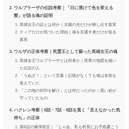
ウルブラーザの伝説考察｜「日に透けて色を変える
髪」が語る魂の証明
英雄女王の証とは何か｜太陽の光だけが映し出す真実
ティアだけが気づいた理由｜魂を見通す者だけが知る
真実
ウルザの正体考察｜死霊王として蘇った英雄女王の魂
英雄女王ウルブラーザとは何者か｜世界の地図を描い
た伝説の人
「うぬざ！」という言葉｜記憶がなくても魂は名前を
覚えていた
「この地の封印を解け」とは何だったのか｜黒い岩が
守っていたもの
ハクレン考察｜6話・7話・8話を貫く「言えなかった気
持ち」の正体
第6話の爆弾発言｜「じゃあ、私も村長にお手紙書こう