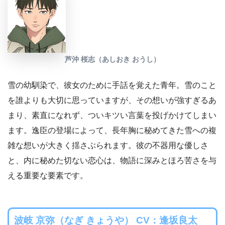
芦沖 桜志（あしおき おうし）
雪の幼馴染で、彼女のために手話を覚えた青年。雪のこと
を誰よりも大切に思っていますが、その想いが強すぎるあ
まり、素直になれず、ついキツい言葉を投げかけてしまい
ます。逸臣の登場によって、長年胸に秘めてきた雪への複
雑な想いが大きく揺さぶられます。彼の不器用な優しさ
と、内に秘めた切ない恋心は、物語に深みとほろ苦さを与
える重要な要素です。
波岐 京弥（なぎ きょうや） CV：逢坂良太