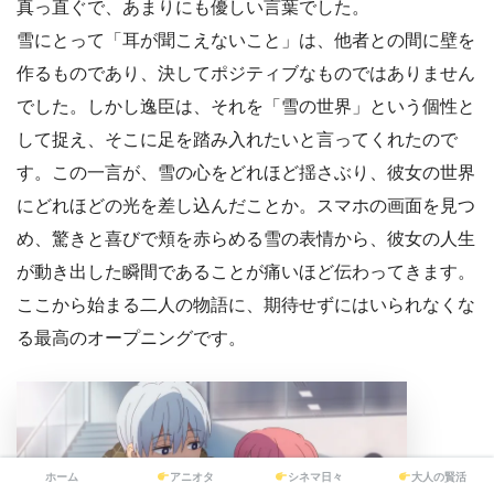
真っ直ぐで、あまりにも優しい言葉でした。
雪にとって「耳が聞こえないこと」は、他者との間に壁を
作るものであり、決してポジティブなものではありません
でした。しかし逸臣は、それを「雪の世界」という個性と
して捉え、そこに足を踏み入れたいと言ってくれたので
す。この一言が、雪の心をどれほど揺さぶり、彼女の世界
にどれほどの光を差し込んだことか。スマホの画面を見つ
め、驚きと喜びで頬を赤らめる雪の表情から、彼女の人生
が動き出した瞬間であることが痛いほど伝わってきます。
ここから始まる二人の物語に、期待せずにはいられなくな
る最高のオープニングです。
ホーム
アニオタ
シネマ日々
大人の賢活