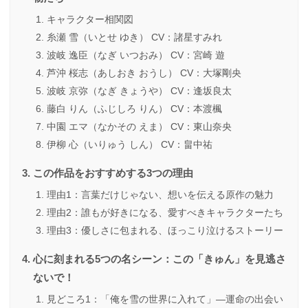
キャラクター相関図
糸瀬 雪（いとせ ゆき） CV：諸星すみれ
波岐 逸臣（なぎ いつおみ） CV：宮崎 遊
芦沖 桜志（あしおき おうし） CV：大塚剛央
波岐 京弥（なぎ きょうや） CV：逢坂良太
藤白 りん（ふじしろ りん） CV：本渡楓
中園 エマ（なかその えま） CV：東山奈央
伊柳 心（いりゅう しん） CV：畠中祐
この作品をおすすめする3つの理由
理由1：言葉だけじゃない、想いを伝える原作の魅力
理由2：誰もが好きになる、愛すべきキャラクターたち
理由3：優しさに包まれる、ほっこり泣けるストーリー
心に刻まれる5つの名シーン：この「きゅん」を見逃さ
ないで！
見どころ1：「俺を雪の世界に入れて」―運命の出会い