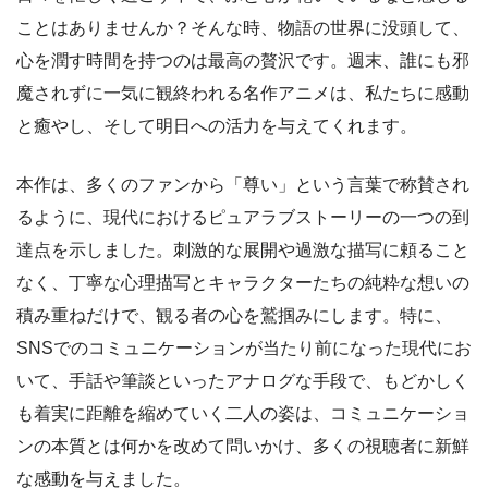
ことはありませんか？そんな時、物語の世界に没頭して、
心を潤す時間を持つのは最高の贅沢です。週末、誰にも邪
魔されずに一気に観終われる名作アニメは、私たちに感動
と癒やし、そして明日への活力を与えてくれます。
本作は、多くのファンから「尊い」という言葉で称賛され
るように、現代におけるピュアラブストーリーの一つの到
達点を示しました。刺激的な展開や過激な描写に頼ること
なく、丁寧な心理描写とキャラクターたちの純粋な想いの
積み重ねだけで、観る者の心を鷲掴みにします。特に、
SNSでのコミュニケーションが当たり前になった現代にお
いて、手話や筆談といったアナログな手段で、もどかしく
も着実に距離を縮めていく二人の姿は、コミュニケーショ
ンの本質とは何かを改めて問いかけ、多くの視聴者に新鮮
な感動を与えました。