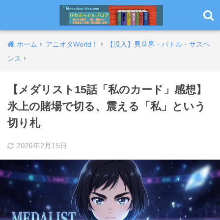
ホーム
アニオタWorld！
【没入】異世界・バトル・サスペ
ンス
【メダリスト15話「私のカード」感想】
氷上の賭場で切る、震える「私」という
切り札
2026年2月15日