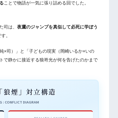
る
ことで物語が一気に張り詰める回でした。
た司は、
夜鷹のジャンプを真似して必死に学ぼう
です。
純×司）」と「子どもの現実（岡崎いるか×いの
トで静かに接近する狼嵜光が何を告げたのかまで
18「狼煙」対立構造
G : CONFLICT DIAGRAM