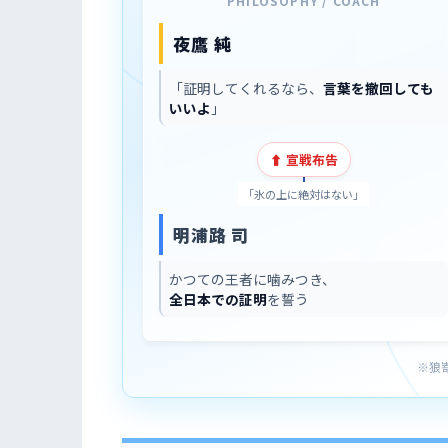
PHILOSOPHY / COACH
夜鷹 純
「証明してくれるなら、
言葉を撤回しても
いいよ
」
⬆︎ 宣戦布告
「氷の上に絶対はない」
明浦路 司
かつての王者に噛みつき、
全日本での証明
を誓う
※狼