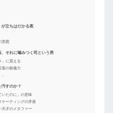
」が立ちはだかる夜
の意図
薬、それに噛みつく司という男
さ」に震える
言葉の殺傷力
！」
を汚すのか？
ていたのに」の意味
スケーティングの矛盾
い天才のメタファー