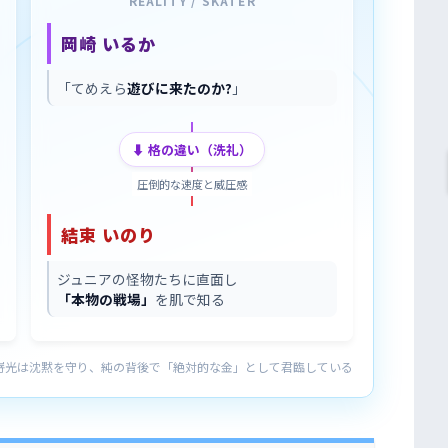
REALITY / SKATER
岡崎 いるか
「てめえら
遊びに来たのか?
」
⬇︎ 格の違い（洗礼）
圧倒的な速度と威圧感
結束 いのり
ジュニアの怪物たちに直面し
「本物の戦場」
を肌で知る
嵜光は沈黙を守り、純の背後で「絶対的な金」として君臨している