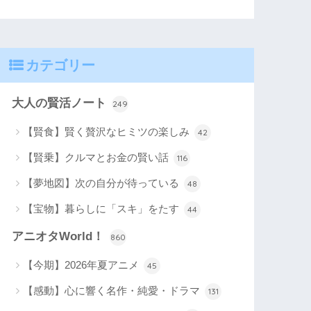
カテゴリー
大人の賢活ノート
249
【賢食】賢く贅沢なヒミツの楽しみ
42
【賢乗】クルマとお金の賢い話
116
【夢地図】次の自分が待っている
48
【宝物】暮らしに「スキ」をたす
44
アニオタWorld！
860
【今期】2026年夏アニメ
45
【感動】心に響く名作・純愛・ドラマ
131