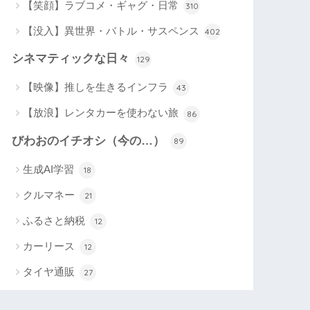
【笑顔】ラブコメ・ギャグ・日常
310
【没入】異世界・バトル・サスペンス
402
シネマティックな日々
129
【映像】推しを生きるインフラ
43
【放浪】レンタカーを使わない旅
86
びわおのイチオシ（今の…）
89
生成AI学習
18
クルマネー
21
ふるさと納税
12
カーリース
12
タイヤ通販
27