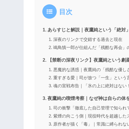
目次
あらすじと解説｜夜鷹純という「絶対
深夜のリンクで交錯する過去と現在
鴗鳥慎一郎が仕組んだ「残酷な再会」
【禁断の深夜リンク】夜鷹純という劇
悪魔的な誘惑｜夜鷹純の「残酷な優し
重すぎる愛｜司が放つ「一生」という
魂の宣戦布告｜「氷の上に絶対はない
夜鷹純の喫煙考察｜なぜ神は自らの体
司の衝撃「徹底した自己管理で知られ
紫煙の向こう側｜現役時代を超越した
原作者が描く「毒」｜常識に縛られな