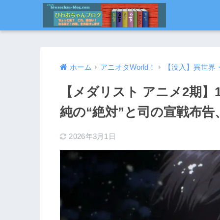
ホーム
アニオタWorld！
【没入】異世界
【メダリスト アニメ2期】
純の“絶対”と司の宣戦布
2026年3月1日