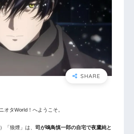
オタWorld！へようこそ。
18）「狼煙」は、
司が鴗鳥慎一郎の自宅で夜鷹純と