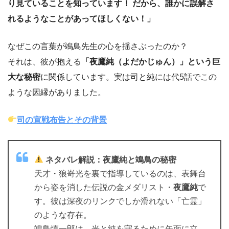
り見ていることを知っています！ だから、誰かに誤解さ
れるようなことがあってほしくない！」
なぜこの言葉が鴗鳥先生の心を揺さぶったのか？
それは、彼が抱える
「夜鷹純（よだかじゅん）」という巨
大な秘密
に関係しています。実は司と純には代5話でこの
ような因縁がありました。
司の宣戦布告とその背景
ネタバレ解説：夜鷹純と鴗鳥の秘密
天才・狼嵜光を裏で指導しているのは、表舞台
から姿を消した伝説の金メダリスト・
夜鷹純
で
す。彼は深夜のリンクでしか滑れない「亡霊」
のような存在。
鴗鳥慎一郎は、光と純を守るために矢面に立