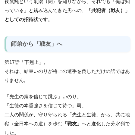
夜鷹純という劇薬（闇）を知りながら、それでも「俺は知
っている」と踏み込んできた男への、
「共犯者（戦友）」
としての招待状
です。
師弟から「戦友」へ
第17話「下剋上」。
それは、結束いのりが格上の選手を倒しただけの話ではあ
りません。
「先生の策を信じて跳ぶ」いのり。
「生徒の本番強さを信じて待つ」司。
二人の関係が、守り守られる「先生と生徒」から、共に地
獄（全日本への道）を歩む
「戦友」
へと進化した分水嶺で
した。