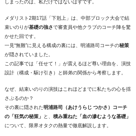
しまったのは、私だけではないはずです。
メダリスト2期17話「下剋上」は、中部ブロック大会で結
束いのりが
基礎の強さ
で審査員や他クラブのコーチ陣を驚
かせた回です。
一見“無難”に見える構成の裏には、明浦路司コーチの
秘策
が隠されていました。
この記事では「任せて！」が震えるほど尊い理由を、演技
設計（構成・駆け引き）と師弟の関係から考察します。
なぜ、結束いのりの演技はこれほどまでに私たちの心を揺
さぶるのか？
その裏に隠された
明浦路司（あけうらじ つかさ）コーチ
の「狂気の秘策」
と、
積み重ねた「血の滲むような基礎」
について、限界オタクの熱量で徹底解説します。