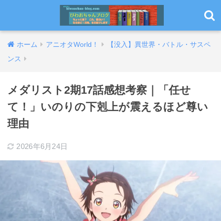
ホーム
アニオタWorld！
【没入】異世界・バトル・サスペ
ンス
メダリスト2期17話感想考察｜「任せ
て！」いのりの下剋上が震えるほど尊い
理由
2026年6月24日