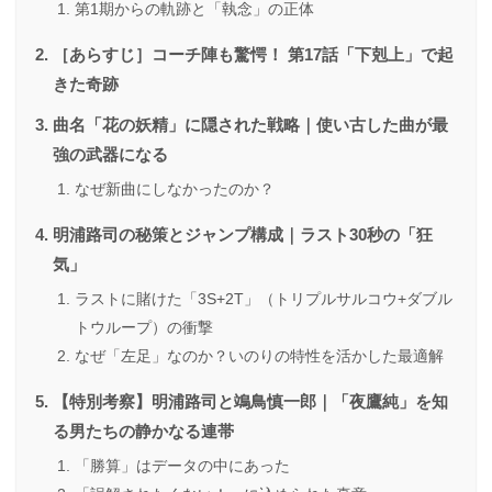
第1期からの軌跡と「執念」の正体
［あらすじ］コーチ陣も驚愕！ 第17話「下剋上」で起
きた奇跡
曲名「花の妖精」に隠された戦略｜使い古した曲が最
強の武器になる
なぜ新曲にしなかったのか？
明浦路司の秘策とジャンプ構成｜ラスト30秒の「狂
気」
ラストに賭けた「3S+2T」（トリプルサルコウ+ダブル
トウループ）の衝撃
なぜ「左足」なのか？いのりの特性を活かした最適解
【特別考察】明浦路司と鴗鳥慎一郎｜「夜鷹純」を知
る男たちの静かなる連帯
「勝算」はデータの中にあった