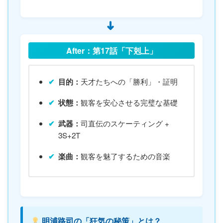
➜
After：第17話「下剋上」
目的：
天才たちへの「勝利」・証明
状態：
観客を安心させる完璧な基礎
武器：
司直伝のスケーティング +
3S+2T
楽曲：
観客を魅了するための音楽
明浦路司の「狂気の秘策」とは？