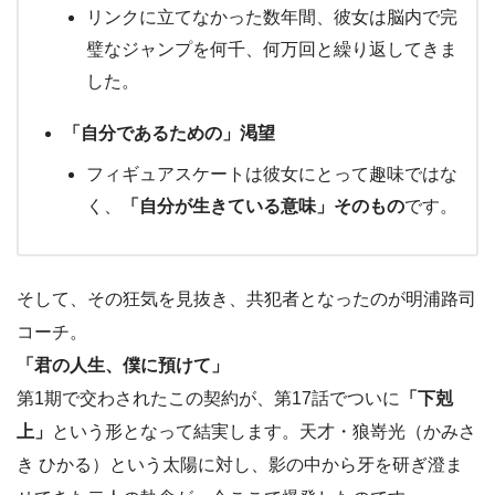
リンクに立てなかった数年間、彼女は脳内で完
璧なジャンプを何千、何万回と繰り返してきま
した。
「自分であるための」渇望
フィギュアスケートは彼女にとって趣味ではな
く、
「自分が生きている意味」そのもの
です。
そして、その狂気を見抜き、共犯者となったのが明浦路司
コーチ。
「君の人生、僕に預けて」
第1期で交わされたこの契約が、第17話でついに
「下剋
上」
という形となって結実します。天才・狼嵜光（かみさ
き ひかる）という太陽に対し、影の中から牙を研ぎ澄ま