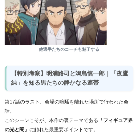
他選手たちのコーチも魅了する
【特別考察】明浦路司と鴗鳥慎一郎｜「夜鷹
純」を知る男たちの静かなる連帯
第17話のラスト、会場の喧騒を離れた場所で行われた会
話。
このシーンこそが、本作の裏テーマである
「フィギュア界
の光と闇」
に触れた最重要ポイントです。