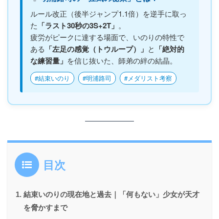
ルール改正（後半ジャンプ1.1倍）を逆手に取っ
た
「ラスト30秒の3S+2T」
。
疲労がピークに達する場面で、いのりの特性で
ある
「左足の感覚（トウループ）」
と
「絶対的
な練習量」
を信じ抜いた、師弟の絆の結晶。
#結束いのり
#明浦路司
#メダリスト考察
目次
結束いのりの現在地と過去｜「何もない」少女が天才
を脅かすまで