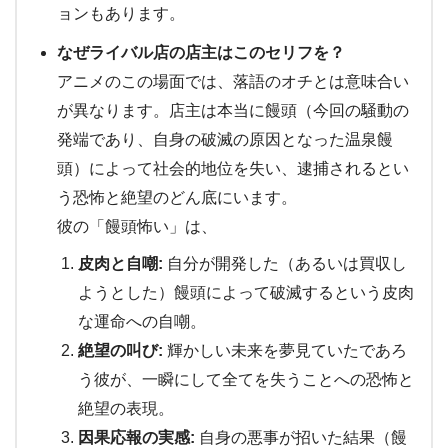
ョンもあります。
なぜライバル店の店主はこのセリフを？
アニメのこの場面では、落語のオチとは意味合い
が異なります。店主は本当に饅頭（今回の騒動の
発端であり、自身の破滅の原因となった温泉饅
頭）によって社会的地位を失い、逮捕されるとい
う恐怖と絶望のどん底にいます。
彼の「饅頭怖い」は、
皮肉と自嘲:
自分が開発した（あるいは買収し
ようとした）饅頭によって破滅するという皮肉
な運命への自嘲。
絶望の叫び:
輝かしい未来を夢見ていたであろ
う彼が、一瞬にして全てを失うことへの恐怖と
絶望の表現。
因果応報の実感:
自身の悪事が招いた結果（饅