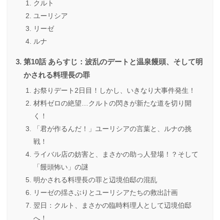
クルト
ユーリシア
リーゼ
ルナ
第10話 あらすじ：波乱のデートと温泉饅頭、そして明
かされる料理長の罪
お祭りデート2日目！しかし、いきなり大事件発生！
材料ゼロの絶望…クルトの閃きが新たな道を切り開
く！
「君が作るんだ！」ユーリシアの言葉と、ルナの挑
戦！
ライバル店の妨害と、まさかの助っ人登場！？そして
「饅頭怖い」の謎
明かされる料理長の罪と辺境伯邸の混乱
リーゼの揺さぶりとユーリシアたちの救出計画
翌日：クルト、まさかの臨時料理人として辺境伯邸
へ！