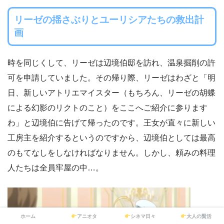
リーゼの揺さぶりとユーリシアたちの救出計
画
時を同じくして、リーゼは辺境伯邸を訪れ、温泉掘削の許
可を申請していました。その帰り際、リーゼはわざと「明
日、新しいアトリエマイスター（もちろん、リーゼの胡蝶
による幻影のリクトのこと）をここへご紹介に参ります
わ」と辺境伯に告げて帰ったのです。王女が直々に新しい
工房主を紹介するというのですから、辺境伯としては最高
のもてなしをしなければなりません。しかし、頼みの料理
人たちは全員牢屋の中…。
ホーム
アニオタ
シネマ日々
大人の賢活