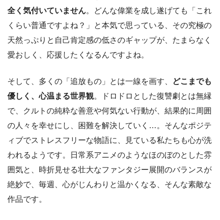
全く気付いていません
。どんな偉業を成し遂げても「これ
くらい普通ですよね？」と本気で思っている、その究極の
天然っぷりと自己肯定感の低さのギャップが、たまらなく
愛おしく、応援したくなるんですよね。
そして、多くの「追放もの」とは一線を画す、
どこまでも
優しく、心温まる世界観
。ドロドロとした復讐劇とは無縁
で、クルトの純粋な善意や何気ない行動が、結果的に周囲
の人々を幸せにし、困難を解決していく…。そんなポジテ
ィブでストレスフリーな物語に、見ている私たちも心が洗
われるようです。日常系アニメのようなほのぼのとした雰
囲気と、時折見せる壮大なファンタジー展開のバランスが
絶妙で、毎週、心がじんわりと温かくなる、そんな素敵な
作品です。