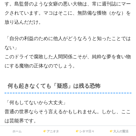
す。島監督のような女癖の悪い大物は、常に週刊誌にマー
クされています。マコはそこに、無防備な獲物（かな）を
放り込んだだけ。
「自分の利益のために他人がどうなろうと知ったことでは
ない」
このドライで腐敗した人間関係こそが、純粋な夢を食い物
にする魔物の正体なのでしょう。
何も起きなくても「疑惑」は残る恐怖
「何もしてないから大丈夫」
普通の世界ならそう言えるかもしれません。しかし、ここ
は芸能界です。
パパラッチのカメラに映るのは「真実」ではなく「切り取
ホーム
アニオタ
シネマ日々
大人の賢活