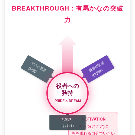
BREAKTHROUGH：有馬かなの突破
力
マコの悪意
監督の誘惑
(利用)
(枕営業)
役者への
矜持
PRIDE & DREAM
MOTIVATION
劣等感
(おまけ)
あいつ(アクア)に
胸を張れる自分でいたい