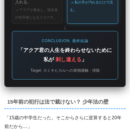
入れる。
→ 私の手が汚れるだけで済
→ アクアが暴走し、彼自身
む。
が犯罪者になるリスク大。
CONCLUSION: 最終結論
「アクア君の人生を終わらせないために
私が
刺し違える
」
Target: カミキヒカルへの単独接触・排除
15年前の犯行は法で裁けない？ 少年法の壁
「15歳の中学生だった。そこからさらに逆算すると20年
前だから…」