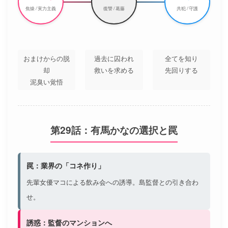
焦燥 / 実力主義
復讐 / 葛藤
共犯 / 守護
おまけからの脱
過去に囚われ
全てを知り
却
救いを求める
先回りする
泥臭い覚悟
第29話：有馬かなの選択と罠
罠：業界の「コネ作り」
先輩女優マコによる飲み会への誘導。島監督との引き合わ
せ。
誘惑：監督のマンションへ