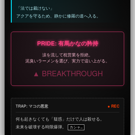
「法では裁けない」
アクアを守るため、静かに修羅の道へ入る。
PRIDE: 有馬かなの矜持
涙を流して枕営業を拒絶。
泥臭いラーメンを選び、実力で這い上がる。
▲ BREAKTHROUGH
TRAP: マコの悪意
● REC
何も起きなくても「疑惑」だけで人は殺せる。
未来を破壊する時限爆弾。
カシャ…