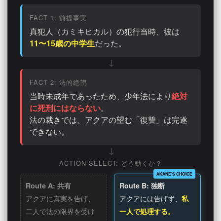
FACT 1: 前提事実
真犯人（カミキヒカル）の犯行当時、彼は
11〜15歳の中学生
だった。
FACT 2: 法的絶望
当時未成年であったため、少年法により
絶対
に死刑にはならない
。
法の裁きでは、アクアの望む「復讐」は完遂
できない。
ACTION SELECT: どう動くか？
Route A: 共有
Route B: 独断
アクアに真実を告げ、
アクアには告げず、
私
二人で法の限界を受け
一人で処理する。