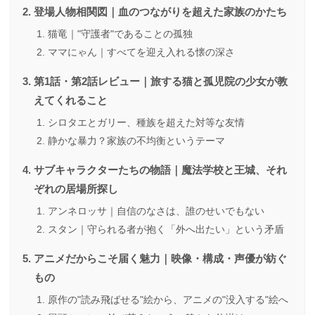
登場人物相関図｜血のつながりを超えた家族のかたち
猫竜｜"守護者"であることの孤独
ママにゃん｜すべてを迎え入れる懐の深さ
第1話・第2話レビュー｜旅する猫と孤児院の少女が教
えてくれること
シロタエとガリー、種族を超えた対等な友情
静かな暴力？家族の不均衡というテーマ
サブキャラクターたちの物語｜魔法学校と王城、それ
ぞれの居場所探し
アンネロッサ｜自信のなさは、誰のせいでもない
スタン｜守られる者が抱く「外へ出たい」という矛盾
アニメだからこそ届く魅力｜映像・構成・声優が紡ぐ
もの
原作の"読み飛ばせる"絵から、アニメの"没入する"絵へ