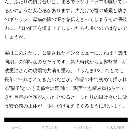
ん。ふたりの掛け合いは、まるでラジオドラマを聴いてい
るかのような安心感があります。声だけで竜の威厳と幼さ
のギャップ、母猫の懐の深さを伝えきってしまうその演技
力に、思わず耳を澄ませてしまった方も多いのではないで
しょうか。
実はこのふたり、公開されたインタビューによれば「ほぼ
同期」の間柄なのだそうです。新人時代から音響監督・斯
波重治さんの現場で共演を重ね、『らんま1/2』などでも
長年ご一緒されてきたのだとか。作品の中で初めて描かれ
る”親子”という関係性の裏側に、現実でも積み重ねられて
きた長年の信頼があったと知ると、ふたりの掛け合いに漂
う安心感の正体が、少しだけ見えてくるように思います。
ホーム
アニオタ
シネマ日々
大人の賢活