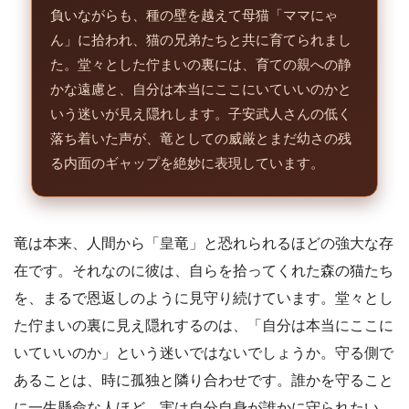
負いながらも、種の壁を越えて母猫「ママにゃ
ん」に拾われ、猫の兄弟たちと共に育てられまし
た。堂々とした佇まいの裏には、育ての親への静
かな遠慮と、自分は本当にここにいていいのかと
いう迷いが見え隠れします。子安武人さんの低く
落ち着いた声が、竜としての威厳とまだ幼さの残
る内面のギャップを絶妙に表現しています。
竜は本来、人間から「皇竜」と恐れられるほどの強大な存
在です。それなのに彼は、自らを拾ってくれた森の猫たち
を、まるで恩返しのように見守り続けています。堂々とし
た佇まいの裏に見え隠れするのは、「自分は本当にここに
いていいのか」という迷いではないでしょうか。守る側で
あることは、時に孤独と隣り合わせです。誰かを守ること
に一生懸命な人ほど、実は自分自身が誰かに守られたい