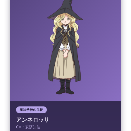
魔法学校の生徒
アンネロッサ
CV：安済知佳