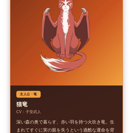
主人公・竜
猫竜
CV：子安武人
深い森の奥で暮らす、赤い羽を持つ火吹き竜。生
まれてすぐに実の親を失うという過酷な運命を背