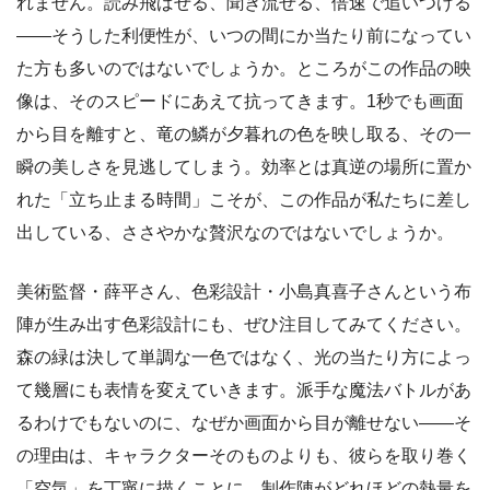
れません。読み飛ばせる、聞き流せる、倍速で追いつける
――そうした利便性が、いつの間にか当たり前になってい
た方も多いのではないでしょうか。ところがこの作品の映
像は、そのスピードにあえて抗ってきます。1秒でも画面
から目を離すと、竜の鱗が夕暮れの色を映し取る、その一
瞬の美しさを見逃してしまう。効率とは真逆の場所に置か
れた「立ち止まる時間」こそが、この作品が私たちに差し
出している、ささやかな贅沢なのではないでしょうか。
美術監督・薛平さん、色彩設計・小島真喜子さんという布
陣が生み出す色彩設計にも、ぜひ注目してみてください。
森の緑は決して単調な一色ではなく、光の当たり方によっ
て幾層にも表情を変えていきます。派手な魔法バトルがあ
るわけでもないのに、なぜか画面から目が離せない――そ
の理由は、キャラクターそのものよりも、彼らを取り巻く
「空気」を丁寧に描くことに、制作陣がどれほどの熱量を