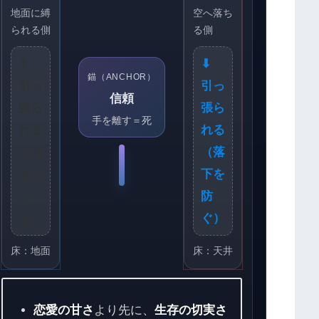
地面に縛
空へ落ち
られる側
る側
⬆
⬇
錨（ANCHOR）
引っ
引っ
信頼
張ら
張ら
手を離す＝死
れる
れる
（浮
（落
き上
下を
が
防
る）
ぐ）
床：地面
床：天井
恋愛の甘さ
より先に、
生存の切実さ