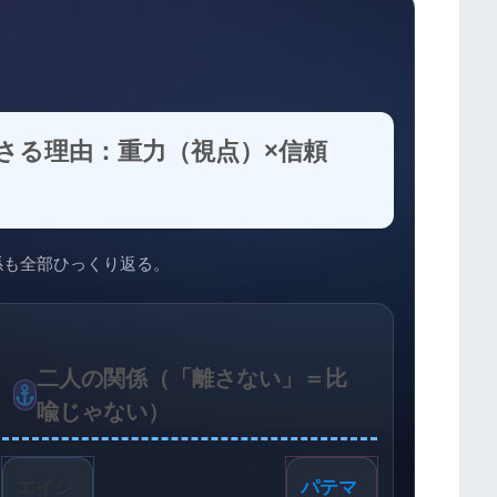
さる理由：重力（視点）×信頼
係も全部ひっくり返る。
二人の関係（「離さない」＝比
喩じゃない）
エイジ
パテマ