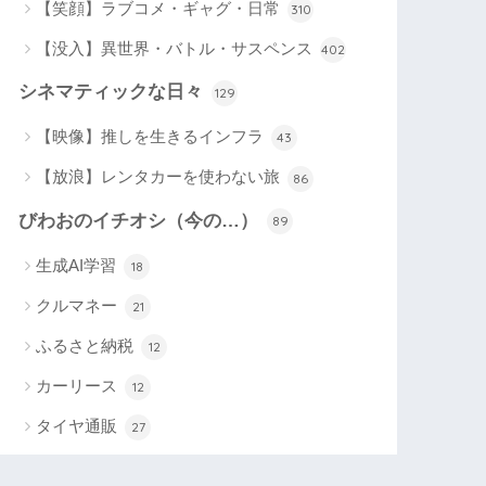
【笑顔】ラブコメ・ギャグ・日常
310
【没入】異世界・バトル・サスペンス
402
シネマティックな日々
129
【映像】推しを生きるインフラ
43
【放浪】レンタカーを使わない旅
86
びわおのイチオシ（今の…）
89
生成AI学習
18
クルマネー
21
ふるさと納税
12
カーリース
12
タイヤ通販
27