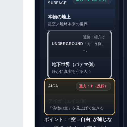
SURFACE
本物の地上
星空／地球本来の世界
通路・縦穴で
UNDERGROUND
「向こう側」
へ
地下世界（パテマ側）
静かに真実を守る人々
AIGA
重力：⬆（反転）
アイガ（エイジ側）
「偽物の空」を見上げて生きる
ポイント：
“空＝自由”が通じな