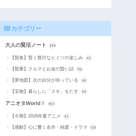
カテゴリー
大人の賢活ノート
249
【賢食】賢く贅沢なヒミツの楽しみ
42
【賢乗】クルマとお金の賢い話
116
【夢地図】次の自分が待っている
48
【宝物】暮らしに「スキ」をたす
44
アニオタWorld！
857
【今期】2026年夏アニメ
42
【感動】心に響く名作・純愛・ドラマ
128