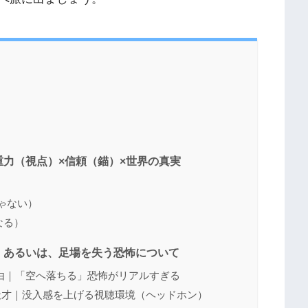
）
力（視点）×信頼（錨）×世界の真実
ゃない）
なる）
。あるいは、足場を失う恐怖について
由｜「空へ落ちる」恐怖がリアルすぎる
天才｜没入感を上げる視聴環境（ヘッドホン）