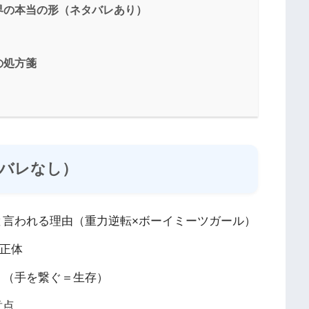
界の本当の形（ネタバレあり）
の処方箋
バレなし）
と言われる理由（重力逆転×ボーイミーツガール）
の正体
ト（手を繋ぐ＝生存）
意点