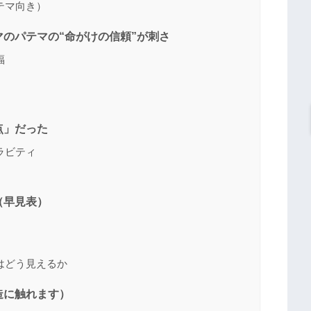
テマ向き）
のパテマの“命がけの信頼”が刺さ
福
点」だった
ラビティ
（早見表）
はどう見えるか
造に触れます）