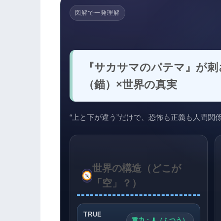
図解で一発理解
『サカサマのパテマ』が刺
（錨）×世界の真実
“上と下が違う”だけで、恐怖も正義も人間関
世界の構造（どこが
「空」？）
TRUE
重力：⬇（ふつう）