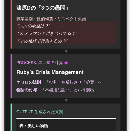
漆原Dの「3つの愚問」
職業差別・性的侮蔑・リスペクト欠如
“大人の収益は？”
“カメラマンと付き合ってる？”
“その格好で行為するの？”
PROCESS: 黒い星の計算
★
Ruby’s Crisis Management
：「批判」を反転させ「称賛」へ
オセロの法則
：「不器用な謝罪」という演出
物語の付与
OUTPUT: 生成された果実
表：美しい物語