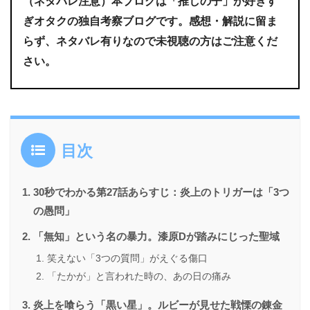
（ネタバレ注意）本ブログは「
推しの子」が好きす
ぎオタク
の独自考察ブログです。感想・解説に留ま
らず、ネタバレ有りなので未視聴の方はご注意くだ
さい。
目次
30秒でわかる第27話あらすじ：炎上のトリガーは「3つ
の愚問」
「無知」という名の暴力。漆原Dが踏みにじった聖域
笑えない「3つの質問」がえぐる傷口
「たかが」と言われた時の、あの日の痛み
炎上を喰らう「黒い星」。ルビーが見せた戦慄の錬金