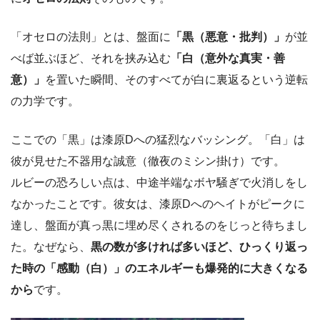
「オセロの法則」とは、盤面に
「黒（悪意・批判）」
が並
べば並ぶほど、それを挟み込む
「白（意外な真実・善
意）」
を置いた瞬間、そのすべてが白に裏返るという逆転
の力学です。
ここでの「黒」は漆原Dへの猛烈なバッシング。「白」は
彼が見せた不器用な誠意（徹夜のミシン掛け）です。
ルビーの恐ろしい点は、中途半端なボヤ騒ぎで火消しをし
なかったことです。彼女は、漆原Dへのヘイトがピークに
達し、盤面が真っ黒に埋め尽くされるのをじっと待ちまし
た。なぜなら、
黒の数が多ければ多いほど、ひっくり返っ
た時の「感動（白）」のエネルギーも爆発的に大きくなる
から
です。