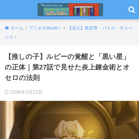
ホーム
アニオタWorld！
【没入】異世界・バトル・サスペ
ンス
【推しの子】ルビーの覚醒と「黒い星」
の正体｜第27話で見せた炎上錬金術とオ
セロの法則
2026年2月21日