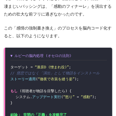
凄まじいバッシングは、「感動のフィナーレ」を演出する
ための壮大な前フリに過ぎなかったのです。
この「感情の強制書き換え」のプロセスを脳内コード化す
ると、以下のようになります。
▼ ルビーの脳内処理 (オセロの法則)
ターゲット =
“漆原D (憎まれ役)”
;
// 慈悲ではなく「演出」として物語をインストール
ストーリー適用
(
“徹夜で衣装を縫う姿”
);
もし
(視聴者が物語を目撃したら) {
システム.
アップデート実行
(
“怒り”
➔
“感動”
);
}
結論： 世間の「正義」を攻略完了