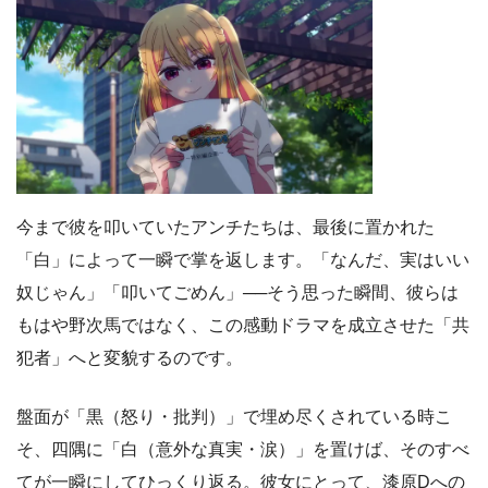
今まで彼を叩いていたアンチたちは、最後に置かれた
「白」によって一瞬で掌を返します。「なんだ、実はいい
奴じゃん」「叩いてごめん」──そう思った瞬間、彼らは
もはや野次馬ではなく、この感動ドラマを成立させた「共
犯者」へと変貌するのです。
盤面が「黒（怒り・批判）」で埋め尽くされている時こ
そ、四隅に「白（意外な真実・涙）」を置けば、そのすべ
てが一瞬にしてひっくり返る。彼女にとって、漆原Dへの