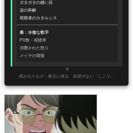
ガタガタの縫い目
涙の和解
視聴者のカタルシス
裏：冷徹な数字
PV数・視聴率
消費された怒り
メイヤの我慢
残されたもの：喉元に残る、名前のない「しこり」