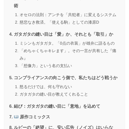
術
オセロの法則：アンチを「共犯者」に変えるシステム
慈悲なき救済。「使える駒」としての漆原D
ガタガタの縫い目は「愛」か、それとも「取引」か
ミシンもガタガタ。「0点の衣装」が雄弁に語るもの
「めちゃくちゃキレます」。その一言が共有した『痛
み』
「想像力」という名の支払い
コンプライアンスの向こう側で、私たちはどう戦うか
怒るだけでは、何も守れない
ガタガタの縫い目が教えてくれること
結び：ガタガタの縫い目に「意地」を込めて
原作コミックス
ルビーの「絶望」に、安い広告（ノイズ）はいらな