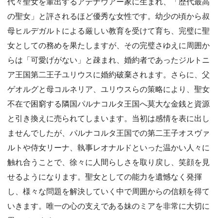
代々聖女を輩出するアデナウアー家に生まれ、「歴代最高
の聖女」と評されるほど優秀な女性です。幼少の頃から叔
母ヒルデガルトによる厳しい教育を受けて育ち、完璧に聖
女としての務めを果たしますが、その完璧さゆえに周囲か
らは「可愛げがない」と疎まれ、婚約者であったジルトニ
ア王国第二王子ユリウスに婚約破棄されます。さらに、父
ゲオルグと母コルネリア、ユリウスらの策略により、聖女
不在で困窮する隣国パルナコルタ王国へ莫大な金銭と資源
と引き換えに売られてしまいます。当初は感情を表に出し
ませんでしたが、パルナコルタ王国での第二王子オスヴァ
ルトや侍女リーナ、執事レオナルドといった温かい人々に
触れ合うことで、徐々に人間らしさを取り戻し、笑顔を見
せるようになります。聖女としての能力を遺憾なく発揮
し、様々な問題を解決していく中で周囲からの信頼を得て
いきます。唯一の心の支えである妹のミアを非常に大切に