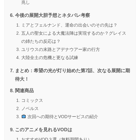
兆し
今後の展開大胆予想とネタバレ考察
ミアとフェルナンド、運命の出会いのその先は？
五人の聖女による大魔法陣は実現するのか？グレイス
の姉たちの反応は？
ユリウスの末路とアデナウアー家の行方
大陸全土の危機と更なる試練
まとめ：希望の光が灯り始めた第7話、次なる展開に期
待大！
関連商品
コミックス
ノベルス
次回への期待とVODサービスの紹介
このアニメを見れるVODは
おすすめVOD３選（無料期間あり）