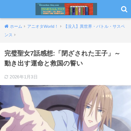
ホーム
アニオタWorld！
【没入】異世界・バトル・サスペ
ンス
完璧聖女7話感想:「閉ざされた王子」～
動き出す運命と救国の誓い
2026年1月3日