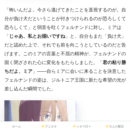
「怖いんだよ。今さら逃げてきたことを直視するのが。自
分が負け犬だということが付きつけられるのが恐ろしくて
恐ろしくて」と弱音を吐くフェルナンドに対し、ミアは
「
じゃあ、私とお揃いですね
」と、自分もまた「負け犬」
だと認めた上で、それでも前を向こうとしているのだと告
げます。このミアの言葉と不屈の精神が、フェルナンドの
固く閉ざされた心に変化をもたらしました。「
君の粘り勝
ちだよ、ミア
」――自らミアに会いに来ることを決意した
フェルナンドの姿は、ジルトニア王国に新たな希望の光が
差し込んだ瞬間でした。
ホーム
アニオタ
シネマ日々
大人の賢活