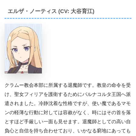
エルザ・ノーティス (CV: 大谷育江)
クラムー教会本部に所属する退魔師です。教皇の命令を受
け、聖女フィリアを護衛するためにパルナコルタ王国へ派
遣されました。冷静沈着な性格ですが、使い魔であるマモ
ンの軽薄な行動に対しては容赦がなく、時にはその首を落
とすほど手厳しい一面も見せます。退魔師としての高い自
負心と自信を持ち合わせており、いかなる窮地にあっても