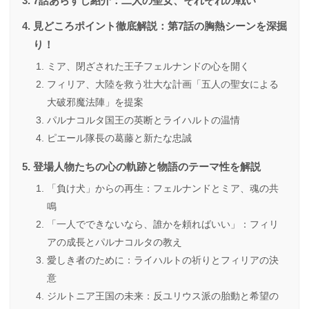
7話あらすじ紹介：二人の聖女、それぞれの戦い
見どころポイント徹底解説：第7話の胸熱シーンを深掘
り！
ミア、閉ざされた王子フェルナンドの心を開く
フィリア、大陸を救う壮大な計画「五人の聖女による
大破邪魔法陣」を提案
パルナコルタ国王の英断とライハルトの温情
ピエール隊長の葛藤と新たな忠誠
登場人物たちの心の軌跡と物語のテーマ性を解説
「負け犬」からの再生：フェルナンドとミア、魂の共
鳴
「一人でできないなら、誰かを頼ればいい」：フィリ
アの成長とパルナコルタの教え
愛しき者のために：ライハルトの祈りとフィリアの決
意
ジルトニア王国の未来：反ユリウス派の胎動と希望の