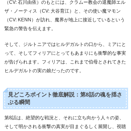
（CV: 石川由依）のもとには、クラムー教会の退魔師エル
ザ・ノーティス（CV: 大谷育江）と、その使い魔マモン
（CV: KENN）が訪れ、魔界が地上に接近しているという
緊急の警告を伝えます。
そして、ジルトニアではヒルデガルトの口から、ミアにと
って、そしてフィリアにとってもあまりにも衝撃的な事実
が告げられます。フィリアは、これまで伯母とされてきた
ヒルデガルトの実の娘だったのです。
見どころポイント徹底解説：第8話の魂を揺さ
ぶる瞬間
第8話は、絶望的な戦況と、それに立ち向かう人々の姿、
そして明かされる衝撃の真実が目まぐるしく展開し、視聴