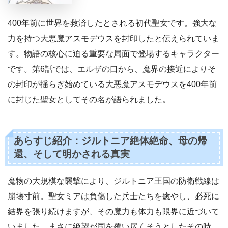
400年前に世界を救済したとされる初代聖女です。強大な
力を持つ大悪魔アスモデウスを封印したと伝えられていま
す。物語の核心に迫る重要な局面で登場するキャラクター
です。第6話では、エルザの口から、魔界の接近によりそ
の封印が揺らぎ始めている大悪魔アスモデウスを400年前
に封じた聖女としてその名が語られました。
あらすじ紹介：ジルトニア絶体絶命、母の帰
還、そして明かされる真実
魔物の大規模な襲撃により、ジルトニア王国の防衛戦線は
崩壊寸前。聖女ミアは負傷した兵士たちを癒やし、必死に
結界を張り続けますが、その魔力も体力も限界に近づいて
いました。まさに絶望が国を覆い尽くそうとしたその時、