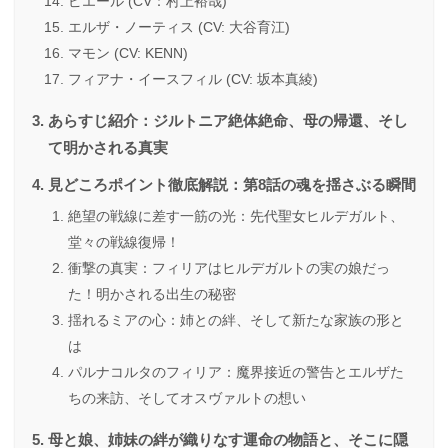
ピエール (CV：村上裕哉)
エルザ・ノーティス (CV: 大谷育江)
マモン (CV: KENN)
フィアナ・イースフィル (CV: 坂本真綾)
あらすじ紹介：ジルトニア絶体絶命、母の帰還、そし
て明かされる真実
見どころポイント徹底解説：第8話の魂を揺さぶる瞬間
絶望の戦線に差す一筋の光：先代聖女ヒルデガルト、
堂々の戦線復帰！
衝撃の真実：フィリアはヒルデガルトの実の娘だっ
た！明かされる出生の秘密
揺れるミアの心：姉との絆、そして新たな家族の形と
は
パルナコルタのフィリア：魔界接近の警告とエルザた
ちの来訪、そしてオスヴァルトの想い
母と娘、姉妹の絆が織りなす運命の物語と、そこに隠