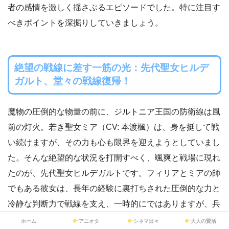
者の感情を激しく揺さぶるエピソードでした。特に注目す
べきポイントを深掘りしていきましょう。
絶望の戦線に差す一筋の光：先代聖女ヒルデ
ガルト、堂々の戦線復帰！
魔物の圧倒的な物量の前に、ジルトニア王国の防衛線は風
前の灯火。若き聖女ミア（CV: 本渡楓）は、身を挺して戦
い続けますが、その力も心も限界を迎えようとしていまし
た。そんな絶望的な状況を打開すべく、颯爽と戦場に現れ
たのが、先代聖女ヒルデガルトです。フィリアとミアの師
でもある彼女は、長年の経験に裏打ちされた圧倒的な力と
冷静な判断力で戦線を支え、一時的にではありますが、兵
士たちに希望の光をもたらします。その凛とした佇まい、
ホーム
アニオタ
シネマ日々
大人の賢活