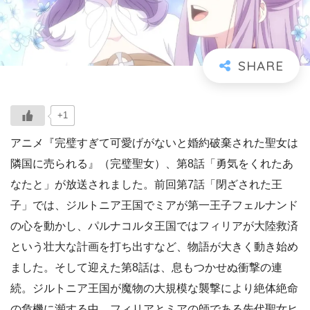
+1
アニメ『完璧すぎて可愛げがないと婚約破棄された聖女は
隣国に売られる』（完璧聖女）、第8話「勇気をくれたあ
なたと」が放送されました。前回第7話「閉ざされた王
子」では、ジルトニア王国でミアが第一王子フェルナンド
の心を動かし、パルナコルタ王国ではフィリアが大陸救済
という壮大な計画を打ち出すなど、物語が大きく動き始め
ました。そして迎えた第8話は、息もつかせぬ衝撃の連
続。ジルトニア王国が魔物の大規模な襲撃により絶体絶命
の危機に瀕する中、フィリアとミアの師である先代聖女ヒ