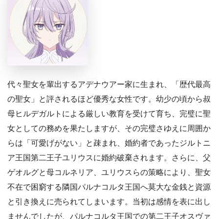
代々聖女を輩出するアデナウアー家に生まれ、「歴代最高
の聖女」と評されるほど優秀な女性です。幼少の頃から叔
母ヒルデガルトによる厳しい教育を受けて育ち、完璧に聖
女としての務めを果たしますが、その完璧さゆえに周囲か
らは「可愛げがない」と疎まれ、婚約者であったジルトニ
ア王国第二王子ユリウスに婚約破棄されます。さらに、父
ゲオルグと母コルネリア、ユリウスらの策略により、聖女
不在で困窮する隣国パルナコルタ王国へ莫大な金銭と資源
と引き換えに売られてしまいます。当初は感情を表に出し
ませんでしたが、パルナコルタ王国での第二王子オスヴァ