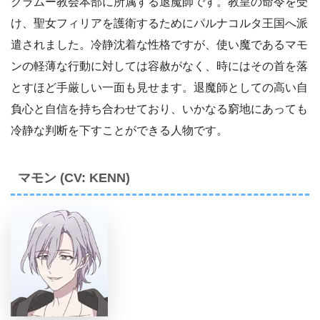
クラムー教会本部に所属する退魔師です。教皇の命令を受
け、聖女フィリアを護衛するためにパルナコルタ王国へ派
遣されました。冷静沈着な性格ですが、使い魔であるマモ
ンの軽薄な行動に対しては容赦がなく、時にはその首を落
とすほど手厳しい一面も見せます。退魔師としての高い自
負心と自信を持ち合わせており、いかなる窮地にあっても
冷静な判断を下すことができる人物です。
マモン (CV: KENN)