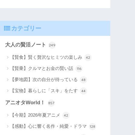
カテゴリー
大人の賢活ノート
249
【賢食】賢く贅沢なヒミツの楽しみ
42
【賢乗】クルマとお金の賢い話
116
【夢地図】次の自分が待っている
48
【宝物】暮らしに「スキ」をたす
44
アニオタWorld！
857
【今期】2026年夏アニメ
42
【感動】心に響く名作・純愛・ドラマ
128