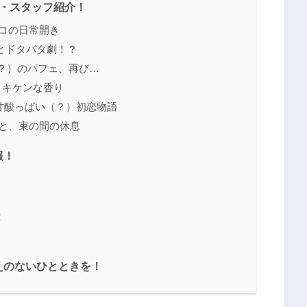
ろ・スタッフ紹介！
コリコの日常開き
計画とドタバタ劇！？
」- 伝説（？）のパフェ、再び…
（？）キケンな香り
」- 誰かの甘酸っぱい（？）初恋物語
間たちと、束の間の休息
報！
！
えのないひとときを！