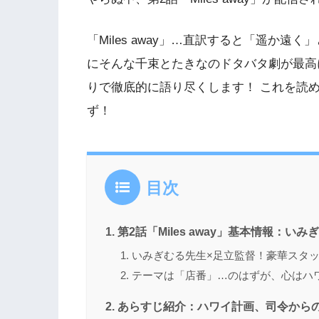
「Miles away」…直訳すると「遥か
にそんな千束とたきなのドタバタ劇が最高
りで徹底的に語り尽くします！ これを読
ず！
目次
第2話「Miles away」基本情報：い
いみぎむる先生×足立監督！豪華スタ
テーマは「店番」…のはずが、心はハ
あらすじ紹介：ハワイ計画、司令から