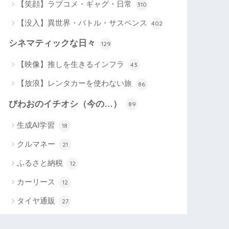
【笑顔】ラブコメ・ギャグ・日常
310
【没入】異世界・バトル・サスペンス
402
シネマティックな日々
129
【映像】推しを生きるインフラ
43
【放浪】レンタカーを使わない旅
86
びわおのイチオシ（今の…）
89
生成AI学習
18
クルマネー
21
ふるさと納税
12
カーリース
12
タイヤ通販
27