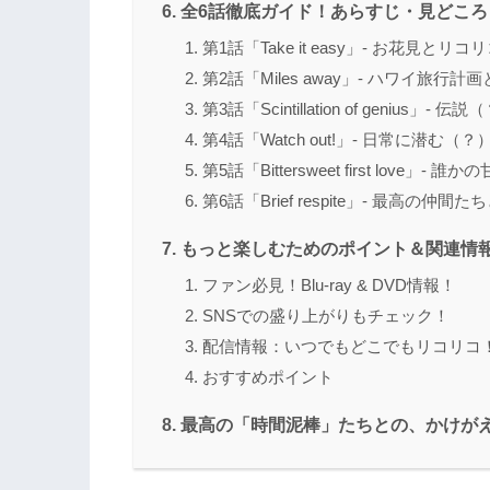
全6話徹底ガイド！あらすじ・見どこ
第1話「Take it easy」- お花見とリ
第2話「Miles away」- ハワイ旅行
第3話「Scintillation of genius
第4話「Watch out!」- 日常に潜む
第5話「Bittersweet first love
第6話「Brief respite」- 最高の仲
もっと楽しむためのポイント＆関連情
ファン必見！Blu-ray & DVD情報！
SNSでの盛り上がりもチェック！
配信情報：いつでもどこでもリコリコ
おすすめポイント
最高の「時間泥棒」たちとの、かけが