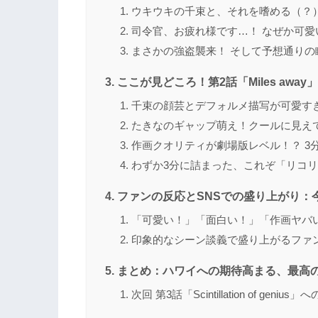
ウキウキの千束と、それを嗜める（？
司令官、お疲れ様です…！ なぜか可愛
まさかの強盗襲来！ そして予想通りの
ここが見どころ！第2話「Miles awa
千束の顔芸とデフォルメ描写が可愛す
たきなのギャップ萌え！クールに見え
作画クオリティが劇場版レベル！？ 3
わずか3分に詰まった、これぞ「リコ
ファンの反応とSNSでの盛り上がり：
「可愛い！」「面白い！」「作画ヤバ
印象的なシーン談義で盛り上がるファ
まとめ：ハワイへの期待高まる、最高
次回 第3話「Scintillation of genius