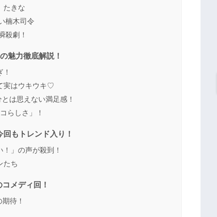
）たきな
い楠木司令
瞬殺劇！
y」の魅力徹底解説！
ぎ！
て実はウキウキ♡
分とは思えない満足感！
リコらしさ」！
今回もトレンド入り！
い！」の声が殺到！
ンたち
のコメディ回！
」への期待！