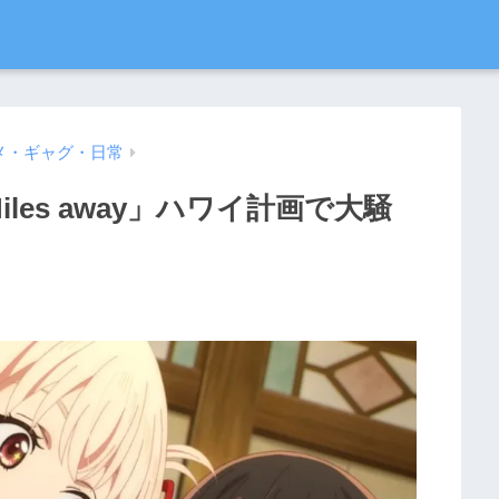
メ・ギャグ・日常
les away」ハワイ計画で大騒