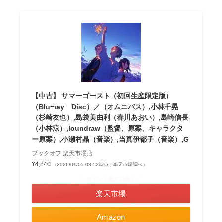
【中古】 サマーゴースト（初回生産限定版）
（Blu−ray Disc）／（オムニバス）,小林千晃
（杉崎友也）,島袋美由利（春川あおい）,島崎信長
（小林涼）,loundraw（監督、原案、キャラクタ
ー原案）,小瀬村晶（音楽）,当真伊都子（音楽）,G
ブックオフ 楽天市場店
¥4,840
（2026/01/05 03:52時点 | 楽天市場調べ）
＼ポイント最大11倍！／
楽天市場
Amazon