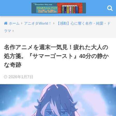
ホーム
アニオタWorld！
【感動】心に響く名作・純愛・ド
ラマ
名作アニメを週末一気見！疲れた大人の
処方箋。『サマーゴースト』40分の静か
な奇跡
2026年1月7日