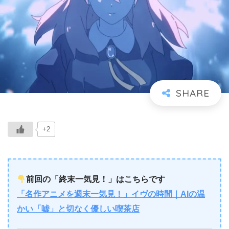
+2
前回の「終末一気見！」はこちらです
「名作アニメを週末一気見！」イヴの時間｜AIの温
かい「嘘」と切なく優しい喫茶店