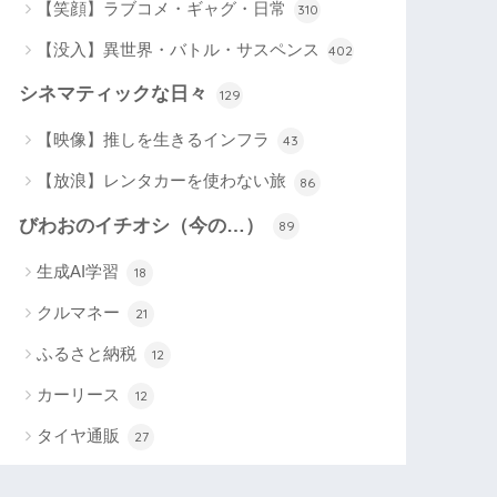
【笑顔】ラブコメ・ギャグ・日常
310
【没入】異世界・バトル・サスペンス
402
シネマティックな日々
129
【映像】推しを生きるインフラ
43
【放浪】レンタカーを使わない旅
86
びわおのイチオシ（今の…）
89
生成AI学習
18
クルマネー
21
ふるさと納税
12
カーリース
12
タイヤ通販
27