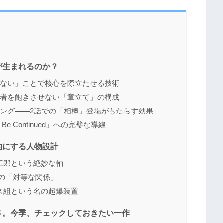
が生まれるのか？
らない」ことで核心を際立たせる技術
聴者を飽きさせない「章立て」の構成
ミング――2話での「相棒」登場がもたらす効果
 Continued」への完璧な導線
的にする人物設計
三郎という絶妙な軸
の「対等な関係」
ス組という名の起爆装置
さ。今季、チェックしておきたい一作