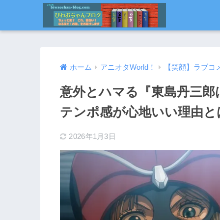
ホーム
アニオタWorld！
【笑顔】ラブコ
意外とハマる『東島丹三郎
テンポ感が心地いい理由と
2026年1月3日