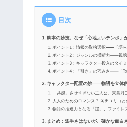
目次
脚本の妙技。なぜ「心地よいテンポ」
ポイント1：情報の取捨選択――「語
ポイント2：ジャンルの横断力――視
ポイント3：キャラクター投入のタイ
ポイント4：「引き」の巧みさ――「To Be
キャラクター配置の妙――物語を立体
「共感」させすぎない主人公、東島丹
大人のためのロマンス？ 岡田ユリコと
物語の推進力となる「謎」、ファミレ
まとめ：派手さはないが、確かな面白