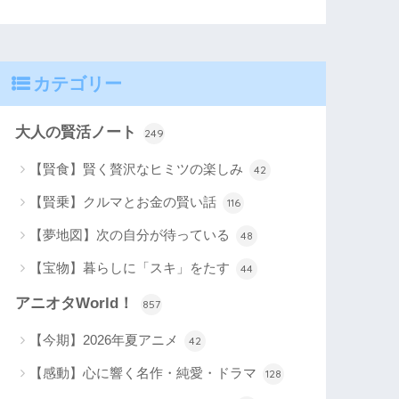
カテゴリー
大人の賢活ノート
249
【賢食】賢く贅沢なヒミツの楽しみ
42
【賢乗】クルマとお金の賢い話
116
【夢地図】次の自分が待っている
48
【宝物】暮らしに「スキ」をたす
44
アニオタWorld！
857
【今期】2026年夏アニメ
42
【感動】心に響く名作・純愛・ドラマ
128