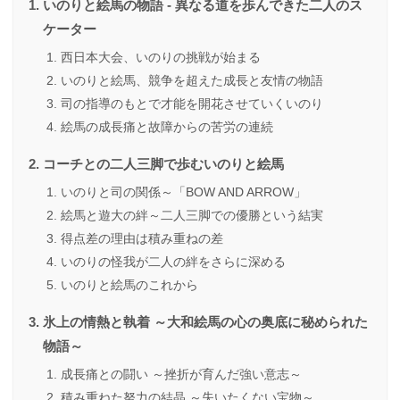
いのりと絵馬の物語 - 異なる道を歩んできた二人のス
ケーター
西日本大会、いのりの挑戦が始まる
いのりと絵馬、競争を超えた成長と友情の物語
司の指導のもとで才能を開花させていくいのり
絵馬の成長痛と故障からの苦労の連続
コーチとの二人三脚で歩むいのりと絵馬
いのりと司の関係～「BOW AND ARROW」
絵馬と遊大の絆～二人三脚での優勝という結実
得点差の理由は積み重ねの差
いのりの怪我が二人の絆をさらに深める
いのりと絵馬のこれから
氷上の情熱と執着 ～大和絵馬の心の奥底に秘められた
物語～
成長痛との闘い ～挫折が育んだ強い意志～
積み重ねた努力の結晶 ～失いたくない宝物～