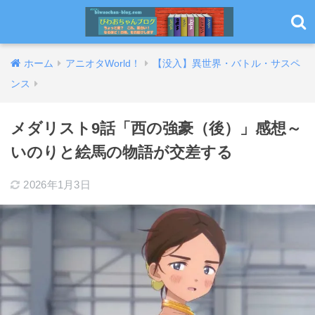
ホーム
アニオタWorld！
【没入】異世界・バトル・サスペ
ンス
メダリスト9話「西の強豪（後）」感想～
いのりと絵馬の物語が交差する
2026年1月3日