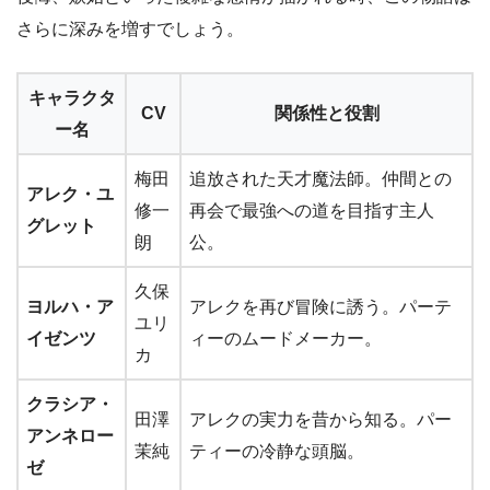
さらに深みを増すでしょう。
キャラクタ
CV
関係性と役割
ー名
梅田
追放された天才魔法師。仲間との
アレク・ユ
修一
再会で最強への道を目指す主人
グレット
朗
公。
久保
ヨルハ・ア
アレクを再び冒険に誘う。パーテ
ユリ
イゼンツ
ィーのムードメーカー。
カ
クラシア・
田澤
アレクの実力を昔から知る。パー
アンネロー
茉純
ティーの冷静な頭脳。
ゼ