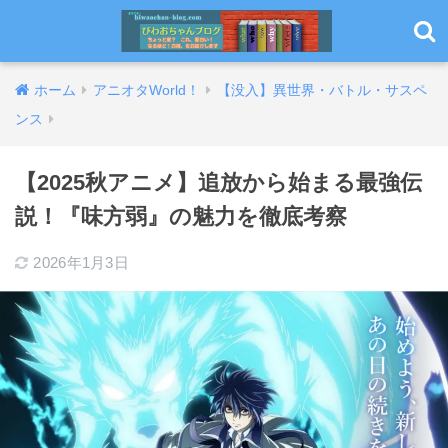
ホーム
アニオタWorld！
【没入】異世界・バトル・サスペ
ンス
【2025秋アニメ】追放から始まる最強伝
説！『味方弱』の魅力を徹底考察
2026年1月3日