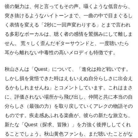
彼の魅力は、何と言ってもその声。囁くような低音から、
突き抜けるようなハイトーンまで、一曲の中で目まぐるし
く表情を変える「2秒に一回声変わりする」とまで言われ
る多彩なボーカルは、聴く者の感情を鷲掴みにして離しま
せん。 荒々しく歪んだギターサウンドと、一度聴いたら
耳から離れない中毒性の高いメロディも特徴です。
秋山さんは「Quest」について、「進化は殆ど戦いです。
しかし損を覚悟できた時はえもいえぬ自分らしさに出会え
るかもしれませんね」とコメントしています。これはまさ
に、評価されない場所から飛び出し、仲間と共に本当の自
分らしさ（最強の力）を取り戻していくアレクの物語その
ものです。疾走感あふれる楽曲が、彼らの新たな旅立ち、
新たな「Quest（探求、冒険）」を力強く後押ししてくれ
ることでしょう。秋山黄色ファンも、まだ聴いたことがな