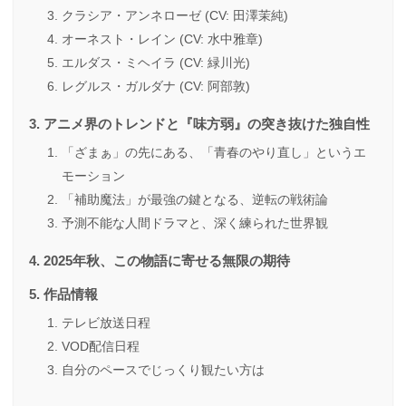
クラシア・アンネローゼ (CV: 田澤茉純)
オーネスト・レイン (CV: 水中雅章)
エルダス・ミヘイラ (CV: 緑川光)
レグルス・ガルダナ (CV: 阿部敦)
アニメ界のトレンドと『味方弱』の突き抜けた独自性
「ざまぁ」の先にある、「青春のやり直し」というエ
モーション
「補助魔法」が最強の鍵となる、逆転の戦術論
予測不能な人間ドラマと、深く練られた世界観
2025年秋、この物語に寄せる無限の期待
作品情報
テレビ放送日程
VOD配信日程
自分のペースでじっくり観たい方は