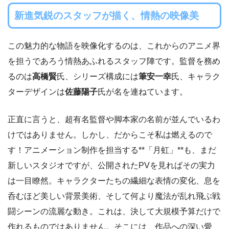
新進気鋭のスタッフが描く、情熱の映像美
この魅力的な物語を映像化するのは、これからのアニメ界
を担うであろう情熱あふれるスタッフ陣です。監督を務め
るのは
高橋賢
氏、シリーズ構成には
筆安一幸
氏、キャラク
ターデザインは
佐藤陽子
氏が名を連ねています。
正直に言うと、超有名監督や脚本家の名前が並んでいるわ
けではありません。しかし、だからこそ私は燃えるので
す！アニメーション制作を担当する**「月虹」**も、まだ
新しいスタジオですが、公開されたPVを見ればその実力
は一目瞭然。キャラクターたちの繊細な表情の変化、息を
呑むほど美しい背景美術、そして何より魔法が乱れ飛ぶ戦
闘シーンの流麗な動き。これは、決して大規模予算だけで
作れるものではありません。そこには、作品への深い愛