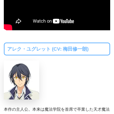
アレク・ユグレット (CV: 梅田修一朗)
本作の主人公。本来は魔法学院を首席で卒業した天才魔法