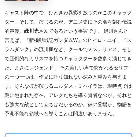
キャスト陣の中で、ひときわ異彩を放つのがこのキャラク
ター。そして、演じるのが、アニメ史にその名を刻む伝説
的声優、
緑川光
さんであるという事実です。 緑川さんと
言えば、『新機動戦記ガンダムW』のヒイロ・ユイ、『ス
ラムダンク』の流川楓など、クールでミステリアス、そし
て圧倒的なカリスマを持つキャラクターを数多く演じてき
た、まさにレジェンド。 その美しい声で紡がれるセリフ
の一つ一つは、作品に計り知れない深みと重みを与えま
す。そんな彼が演じるエルダス・ミヘイラは、現時点では
謎に包まれた存在。アレクたちを導く賢者なのか、それと
も強大な敵として立ちはだかるのか。彼の登場が、物語を
予測不能な領域へと導くことは間違いありません。