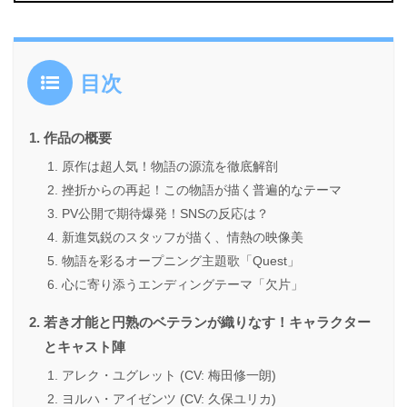
目次
作品の概要
原作は超人気！物語の源流を徹底解剖
挫折からの再起！この物語が描く普遍的なテーマ
PV公開で期待爆発！SNSの反応は？
新進気鋭のスタッフが描く、情熱の映像美
物語を彩るオープニング主題歌「Quest」
心に寄り添うエンディングテーマ「欠片」
若き才能と円熟のベテランが織りなす！キャラクター
とキャスト陣
アレク・ユグレット (CV: 梅田修一朗)
ヨルハ・アイゼンツ (CV: 久保ユリカ)