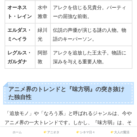
オーネス
水中
アレクを信じる兄貴分。パーティ
ト・レイン
雅章
ーの屈強な前衛。
エルダス・
緑川
伝説の声優が演じる謎の人物。物
ミヘイラ
光
語のキーパーソン。
レグルス・
阿部
アレクを追放した王太子。物語に
ガルダナ
敦
深みを与える重要人物。
アニメ界のトレンドと『味方弱』の突き抜け
た独自性
「追放モノ」や「なろう系」と呼ばれるジャンルは、今や
アニメ界の一大トレンドです。しかし、『味方弱』は、そ
の潮流の中にありながらも、他の作品とは一線を画す、突
ホーム
アニオタ
シネマ日々
大人の賢活