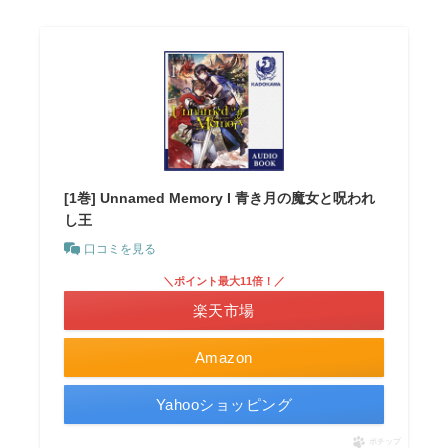
[1巻] Unnamed Memory I 青き月の魔女と呪われ
し王
口コミを見る
＼ポイント最大11倍！／
楽天市場
Amazon
Yahooショッピング
ポチップ