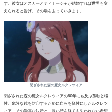
す。彼女はオスカーとティナーシャが結婚すれば世界も変
えられると告げ、その場を去っていきます。
閉ざされた森の魔女ルクレツィア
閉ざされた森の魔女ルクレツィアの60年にも及ぶ孤独と犠
牲。危険な鏡を封印するために自らを犠牲にしたルクレツ
ィア。その崇高な決断と、長い時を経ても失われない希望