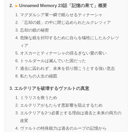
Unnamed Memory 23話「記憶の果て」概要
マグダルシア軍一瞬で眠らせるティナーシャ
「忘却の鏡」の中に閉じ込められたルクレツィア
忘却の鏡の秘密
危険な鏡を封印するために自らを犠牲にしたルクレツ
ィア
オスカーとティナーシャの揺るぎない愛の誓い
トゥルダールは滅んでいた国だった
過去に囚われず、未来を切り開こうとする強い意志
私たちの人生の縮図
エルテリアを破壊するヴァルトの真意
ミラリスを救うため
エルテリアがもたらす悪影響を阻止するため
エルテリアを2つ必要とする理由は過去と未来の両方の
改変
ヴァルトの特殊能力は過去のループの記憶から