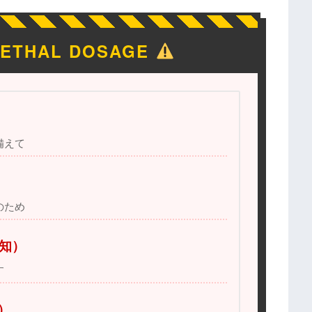
LETHAL DOSAGE
備えて
のため
告知）
す
）