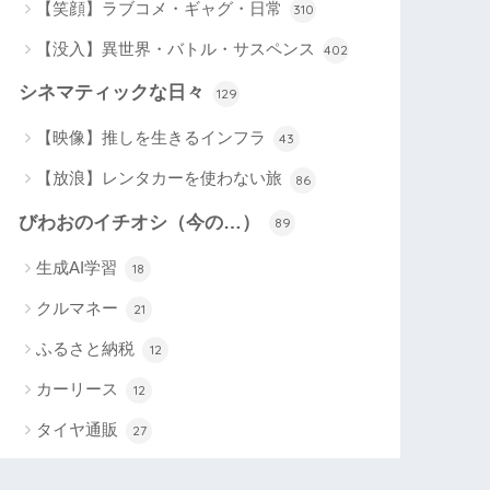
【笑顔】ラブコメ・ギャグ・日常
310
【没入】異世界・バトル・サスペンス
402
シネマティックな日々
129
【映像】推しを生きるインフラ
43
【放浪】レンタカーを使わない旅
86
びわおのイチオシ（今の…）
89
生成AI学習
18
クルマネー
21
ふるさと納税
12
カーリース
12
タイヤ通販
27