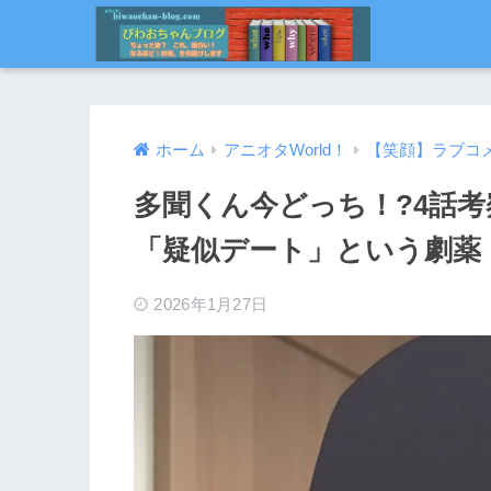
ホーム
アニオタWorld！
【笑顔】ラブコ
多聞くん今どっち！?4話
「疑似デート」という劇薬
2026年1月27日