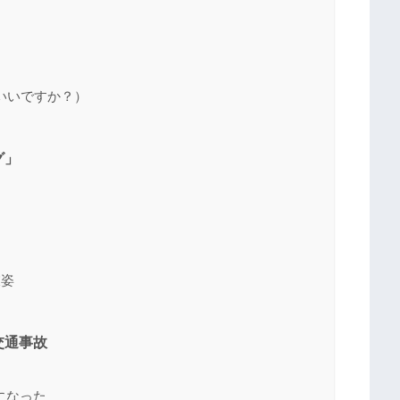
いいですか？）
グ」
衣姿
交通事故
になった