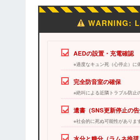
WARNING: 
AEDの設置・充電確認
※過度なキュン死（心停止）に
完全防音室の確保
※絶叫による近隣トラブル防止
遺書（SNS更新停止の
※社会的に死ぬ可能性がありま
水分と糖分（ラムネ推奨