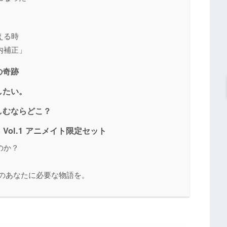
える時
内補正」
の奇跡
したい。
しむならどこ？
?」Vol.1 アニメイト限定セット
のか？
今のあなたに必要な物語を。