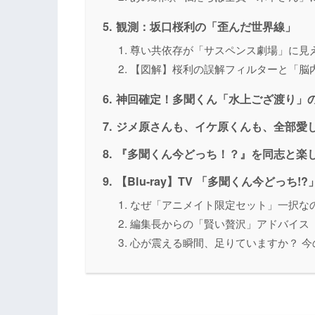
観測：坂口桜利の「歪んだ世界線」
尊い共依存が「サスペンス劇場」に見
【図解】桜利の誤解フィルターと「脳
神回確定！多聞くん「水上ござ渡り」
ジメ原さんも、イケ原くんも、全部愛
『多聞くん今どっち！？』を同志と楽
【Blu-ray】TV 「多聞くん今どっち!
なぜ「アニメイト限定セット」一択な
編集長からの「賢い贅沢」アドバイス
心が震える瞬間、足りていますか？ 