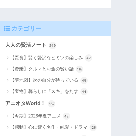
カテゴリー
大人の賢活ノート
249
【賢食】賢く贅沢なヒミツの楽しみ
42
【賢乗】クルマとお金の賢い話
116
【夢地図】次の自分が待っている
48
【宝物】暮らしに「スキ」をたす
44
アニオタWorld！
857
【今期】2026年夏アニメ
42
【感動】心に響く名作・純愛・ドラマ
128