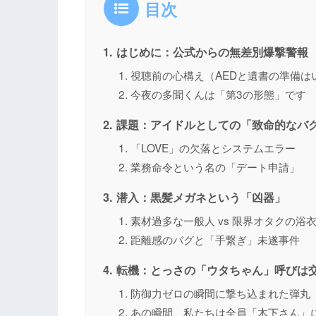
目次
はじめに：公式からの無差別爆撃警報
視聴前の心構え（AEDと遺書の準備は
今夜の多聞くんは「第3の形態」です
課題：アイドルとしての「致命的なバ
「LOVE」の欠落とシステムエラー
業務命令という名の「デート申請」
潜入：黒髪メガネという「凶器」
素材過多な一般人 vs 限界オタクの浴
距離感のバグと「手繋ぎ」未遂事件
転機：とっさの「ウタちゃん」呼びは
防御力ゼロの瞬間に撃ち込まれた弾丸
あの瞬間、私たちは全員「木下さん」