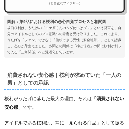
（無自覚なフィクサー）
図解：第9話における桜利の恋心自覚プロセスと相関図
坂口桜利は、うたげの「イケ原くんのムダ使いはダメ」という発言を、自
分のアイドルとしてのプロ意識への肯定と受け取りました。これにより、
うたげを「ファン」ではなく「信頼できる異性（安全地帯）」として認識
し、恋心が芽生えました。多聞との関係は「神と信者」の間に桜利が割っ
て入る「三角関係」へと泥沼化しています。
消費されない安心感｜桜利が求めていた「一人の
男」としての承認
桜利がうたげに落ちた最大の理由、それは
「消費されない
安心感」
です。
アイドルである桜利は、常に「見られる商品」として振る