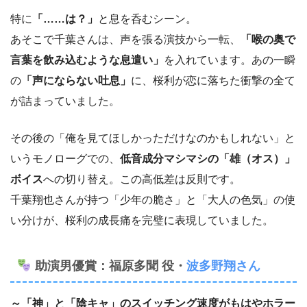
特に
「……は？」
と息を呑むシーン。
あそこで千葉さんは、声を張る演技から一転、
「喉の奥で
言葉を飲み込むような息遣い」
を入れています。あの一瞬
の
「声にならない吐息」
に、桜利が恋に落ちた衝撃の全て
が詰まっていました。
その後の「俺を見てほしかっただけなのかもしれない」と
いうモノローグでの、
低音成分マシマシの「雄（オス）」
ボイス
への切り替え。この高低差は反則です。
千葉翔也さんが持つ「少年の脆さ」と「大人の色気」の使
い分けが、桜利の成長痛を完璧に表現していました。
助演男優賞：福原多聞 役・
波多野翔さん
～「神」と「陰キャ」のスイッチング速度がもはやホラー