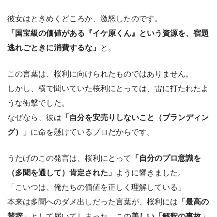
彼女はときめくどころか、激怒したのです。
「国宝級の価値がある『イケ原くん』という資源を、宿題
逃れごときに消費するな」
と。
この言葉は、桜利に向けられたものではありません。
しかし、横で聞いていた桜利にとっては、雷に打たれたよ
うな衝撃でした。
なぜなら、彼は
「自分を安売りしないこと（ブランディン
グ）」
に命を懸けているプロだからです。
うたげのこの発言は、桜利にとって
「自分のプロ意識を
（多聞を通して）肯定された」
ように響きました。
「こいつは、俺たちの価値を正しく理解している」
本来は多聞へのダメ出しだった言葉が、桜利には
「最高の
賛辞」
として届いてしまった。この
美しい「解釈の事故」