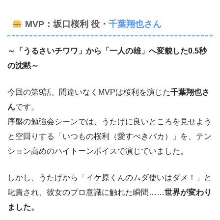
MVP：坂口桜利 役・
千葉翔也さん
～「うるさいチワワ」から「一人の雄」へ変貌した0.5秒
の沈黙～
今回の第9話、間違いなくMVPは桜利を演じた
千葉翔也さ
ん
です。
序盤の勉強会シーンでは、うたげに良いところを見せよう
と空回りする「いつもの桜利（愛すべきバカ）」を、テン
ション高めのハイトーンボイスで演じていました。
しかし、うたげから「イケ原くんのムダ使いはダメ！」と
叱責され、彼女のプロ意識に触れた瞬間……
世界が変わり
ました。