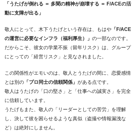
「うたげが倒れる ＝ 多聞の精神が崩壊する ＝ F/ACEの活
動に支障が出る」
敬人にとって、木下うたげという存在は、もはや
「F/ACE
の運営に必要なインフラ（福利厚生）」
の一部なのです。
だからこそ、彼女の学業不振（留年リスク）は、グループ
にとっての「経営リスク」と見なされました。
この関係性がエモいのは、敬人とうたげの間に、恋愛感情
とは別の
「プロ同士の信頼関係」
がある点です。
敬人はうたげの「口の堅さ」と「仕事への誠実さ」を完全
に信頼しています。
うたげもまた、敬人の「リーダーとしての苦労」を理解
し、決して彼を困らせるような真似（盗撮や情報漏洩な
ど）は絶対にしません。