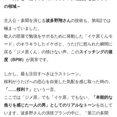
の領域～
主人公・多聞を演じる
波多野翔さん
の技術も、第9話では
極まっていました。
敬人の部屋で勉強をサボるために発動した「イケ原くんモ
ード」のキラキラしたイケボと、うたげに怒られた瞬間に
戻る「ジメ原くん」の情けない声。この
スイッチングの速
度（BPM）
が異常です。
しかし、最も注目すべきはラストシーン。
桜利がうたげへの恋心を自覚した気配を感じ取った時の、
「……桜利？」
という一言。
ここでは「ジメ原」でも「イケ原」でもない、
「本能的な
焦りを感じた一人の男」としてのリアルなトーン
を出して
います。波多野さんの演技プランの中に、「第三の多聞