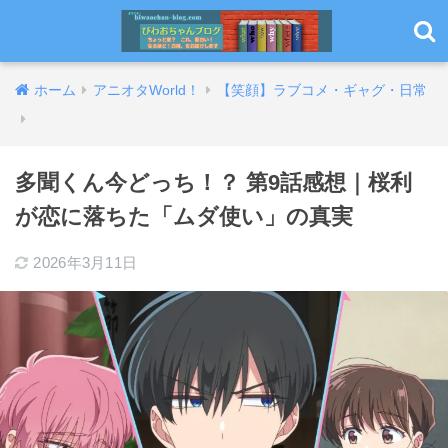
ホーム
アニオタWorld！
【笑顔】ラブコメ・ギャグ・日常
多聞くん今どっち！？ 第9話感想｜桜利
が恋に落ちた「ムダ使い」の真実
2026年3月11日