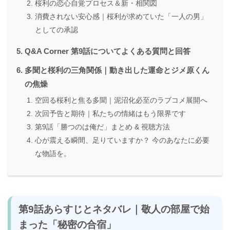
桜利の恋心自覚プロセス＆新・相関図
消費されない安心感｜桜利が求めていた「一人の男」
としての承認
Q&A Corner 第9話についてよくある質問と回答
多聞と桜利の三角関係｜動き出した運命とジメ原くん
の焦燥
空回る桜利と焦る多聞｜泥沼化必至のラブコメ展開へ
次回予告と期待｜私たちの情緒はもう限界です
第9話「勝つのは俺だ」まとめ & 視聴方法
心が震える瞬間、足りていますか？ 今のあなたに必要
な物語を。
第9話あらすじとネタバレ｜敬人の部屋で始
まった「秘密の合宿」