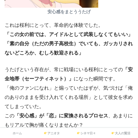
安心感をまとううたげ
これは桜利にとって、革命的な体験でした。
「この女の前では、アイドルとして武装しなくてもいい」
「素の自分（ただの男子高校生）でいても、ガッカリされ
ないどころか、むしろ歓迎される」
うたげという存在が、常に戦場にいる桜利にとっての
「安
全地帯（セーフティネット）」
になった瞬間です。
「俺のファンになれ」と煽っていたはずが、気づけば「俺
のありのままを受け入れてくれる場所」として彼女を求め
てしまっていた。
この
「安心感」が「恋」に変換されるプロセス
、あまりに
もリアルで胸が痛くなりませんか？
ホーム
アニオタ
シネマ日々
大人の賢活