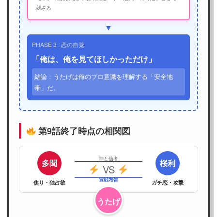
刺さる
▼
PHASE 3 : 恋の自覚
「俺は、俺を見てほしかっただけ」
結論：うたげは俺のプロ意識を理解する「安全地
帯」だ。
第9話終了時点の相関図
神と信者
多聞
桜利
VS
宣戦布告
焦り・独占欲
ガチ恋・攻撃
うたげ