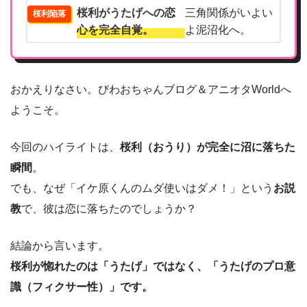
桜利がうたげへの恋
三角関係がいよい
桜利陥落
心を完全自覚。
よ泥沼化へ。
おかえりなさい。びわおちゃんブログ＆アニオタWorldへ
ようこそ。
今回のハイライトは、
桜利（おうり）が完全に沼に落ちた
瞬間
。
でも、なぜ「イケ原くんのムダ使いはダメ！」という
お説
教
で、彼は恋に落ちたのでしょうか？
結論から言います。
桜利が惚れたのは「うたげ」ではなく、「うたげのプロ意
識（フィクサー性）」です。