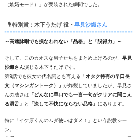
（嫉妬モード）」が実装された瞬間でした。
🎙 特別賞：木下うたげ 役・
早見沙織さん
～高速詠唱でも損なわれない「品格」と「説得力」～
そして、このカオスな男子たちをまとめ上げるのが、
早見
沙織さん
演じる木下うたげです。
第9話でも彼女の代名詞とも言える
「オタク特有の早口長
文（マシンガントーク）」
が炸裂していましたが、早見さ
んの凄さは
「どんなに早口でも一言一句がクリアに聞こえ
る滑舌」
と
「決して不快にならない品格」
にあります。
特に「イケ原くんのムダ使いはダメ！」という説教シー
ン。