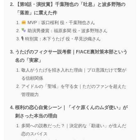
【第9話・演技賞】千葉翔也の「吐息」と波多野翔の
「落差」に震えた件
MVP：坂口桜利 役・千葉翔也さん
助演男優賞：福原多聞 役・波多野翔さん
🎙 特別賞：木下うたげ 役・早見沙織さん
うたげのフィクサー説考察｜F/ACE裏対策本部という
名の「実家」
敬人がうたげを招き入れた理由｜プロ意識だけで繋が
る信頼関係
アイドルの「聖域」を守る女｜ただのファンを超えた
管理能力
桜利の恋心自覚シーン｜「イケ原くんのムダ使い」が
刺さった本当の理由
多聞への説教だった？｜決定的な「勘違い」が生んだ
恋のスパイス