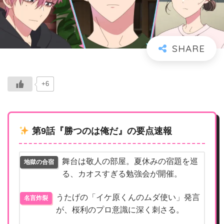
+6
第9話『勝つのは俺だ』の要点速報
舞台は敬人の部屋。夏休みの宿題を巡
地獄の合宿
る、カオスすぎる勉強会が開催。
うたげの「イケ原くんのムダ使い」発言
名言炸裂
が、桜利のプロ意識に深く刺さる。