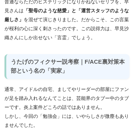
普通ならただのヒステリックになりかねないセリフを、早
見さんは
「聖母のような慈愛」と「運営スタッフのような
厳しさ」
を混ぜて演じきりました。だからこそ、この言葉
が桜利の心に深く刺さったのです。この説得力は、早見沙
織さんにしか出せない「言霊」でしょう。
うたげのフィクサー説考察｜F/ACE裏対策本
部という名の「実家」
通常、アイドルの自宅、ましてやリーダーの部屋にファン
が足を踏み入れるなんてことは、芸能界のタブー中のタブ
ーです。炎上案件どころの話ではありません。
しかし、今回の「勉強会」には、いやらしさが微塵もあり
ませんでした。