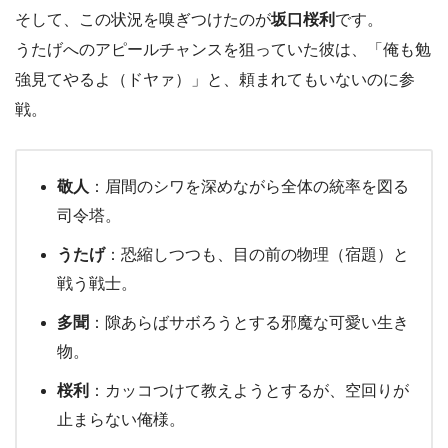
そして、この状況を嗅ぎつけたのが
坂口桜利
です。
うたげへのアピールチャンスを狙っていた彼は、「俺も勉
強見てやるよ（ドヤァ）」と、頼まれてもいないのに参
戦。
敬人
：眉間のシワを深めながら全体の統率を図る
司令塔。
うたげ
：恐縮しつつも、目の前の物理（宿題）と
戦う戦士。
多聞
：隙あらばサボろうとする邪魔な可愛い生き
物。
桜利
：カッコつけて教えようとするが、空回りが
止まらない俺様。