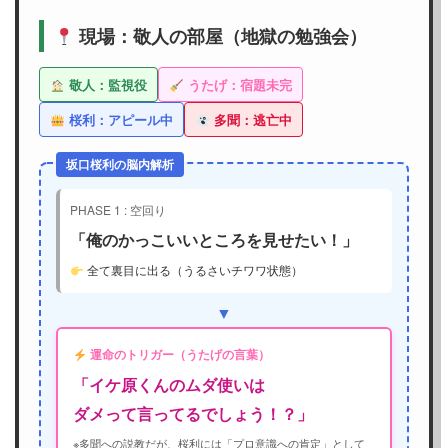
現場：敬人の部屋（地獄の勉強会）
敬人：監視役
うたげ：宿題未完
桜利：アピール中
多聞：逃亡中
坂口桜利の脳内解析
PHASE 1 : 空回り
「俺のかっこいいところを見せたい！」
全て裏目に出る（うるさいチワワ状態）
▼
運命のトリガー（うたげの言葉）
「イケ原くんのムダ使いは
ダメって言ってるでしょう！？」
※多聞への説教だが、桜利には「プロ意識への肯定」として