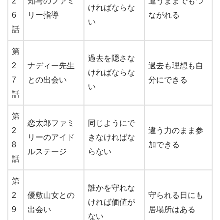
2
知与のファミ
違うままでもつ
ければならな
6
リー指導
ながれる
い
話
第
過去を隠さな
2
ナディー先生
過去も理想も自
ければならな
7
との出会い
分にできる
い
話
第
恋太郎ファミ
同じようにで
2
違う力のまま参
リーのアイド
きなければな
8
加できる
ルステージ
らない
話
第
誰かを守れな
2
優敷山女との
守られる日にも
ければ価値が
9
出会い
居場所はある
ない