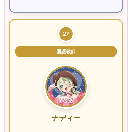
27
国語教師
ナディー