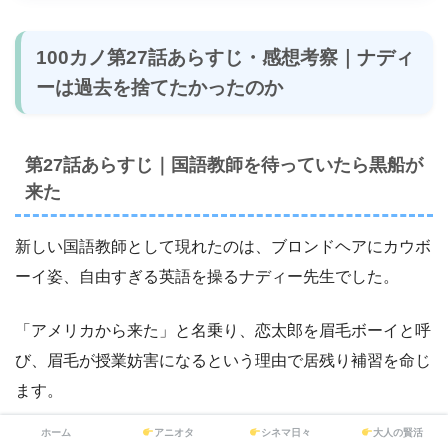
100カノ第27話あらすじ・感想考察｜ナディ
ーは過去を捨てたかったのか
第27話あらすじ｜国語教師を待っていたら黒船が
来た
新しい国語教師として現れたのは、ブロンドヘアにカウボ
ーイ姿、自由すぎる英語を操るナディー先生でした。
「アメリカから来た」と名乗り、恋太郎を眉毛ボーイと呼
び、眉毛が授業妨害になるという理由で居残り補習を命じ
ます。
ホーム
アニオタ
シネマ日々
大人の賢活
しかし、恋太郎への告白で「付き合ってください」という