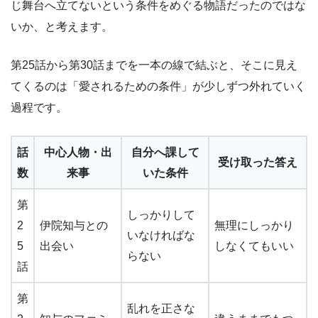
じ舞台へ立てないという条件をめぐる物語だったのではな
いか、と考えます。
第25話から第30話までを一本の線で結ぶと、そこに見え
てくるのは「愛されるための条件」が少しずつ外れていく
過程です。
話
中心人物・出
自分へ課して
受け取った答え
数
来事
いた条件
第
しっかりして
2
伊院知与との
無理にしっかり
いなければな
5
出会い
しなくてもいい
らない
話
第
乱れを正さな