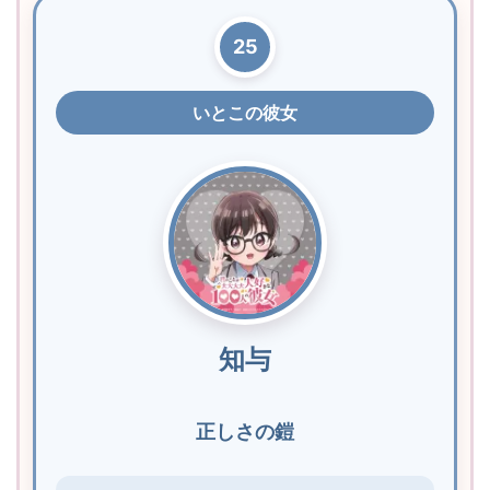
25
いとこの彼女
知与
正しさの鎧