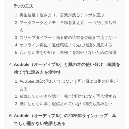
5つの工夫
再生速度｜速さより、言葉が残るテンポを選ぶ
ブックマークとメモ｜全部を覚えず、一つだけ持ち帰
る
スリープタイマー｜眠る前の読書を翌朝まで流さない
オフライン再生｜通信環境より先に物語を用意する
合わない本をやめる｜未完了を増やさないための撤退
Audible（オーディブル）と紙の本の使い分け｜積読を
捨てずに読み方を増やす
Audibleは紙の代わりではない｜耳と目には別の仕事が
ある
積読している本を聴く｜完全消化ではなく再入場する
紙にしかない本｜配信されていない積読も責めない
Audible（オーディブル）の2026年ラインナップ｜耳
でしか開かない物語もある