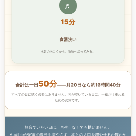
♬
15分
食器洗い
水音の向こうから、物語へ戻ってみる。
50分
合計は一日
――月20日なら約16時間40分
すべての日に聴く必要はありません。耳が空いている日に、一章だけ重ねる
ための試算です。
無音でいたい日は、再生しなくても構いません。
Audibleが家事の義務を増やさず、本との入口を増やせるか確かめ