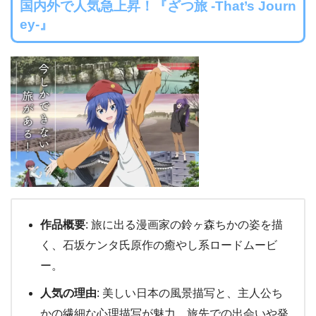
国内外で人気急上昇！『ざつ旅 -That’s Journ
ey-』
作品概要
: 旅に出る漫画家の鈴ヶ森ちかの姿を描
く、石坂ケンタ氏原作の癒やし系ロードムービ
ー。
人気の理由
: 美しい日本の風景描写と、主人公ち
かの繊細な心理描写が魅力。旅先での出会いや発