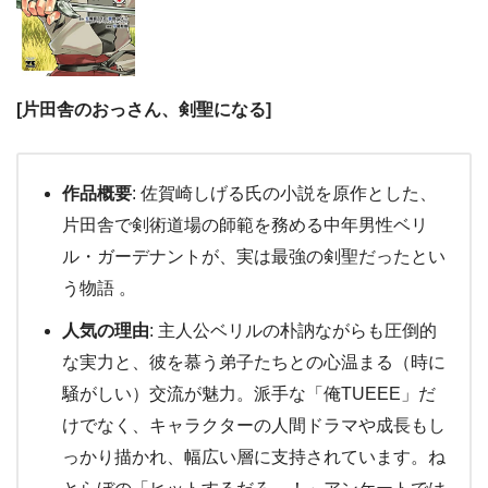
[片田舎のおっさん、剣聖になる]
作品概要
: 佐賀崎しげる氏の小説を原作とした、
片田舎で剣術道場の師範を務める中年男性ベリ
ル・ガーデナントが、実は最強の剣聖だったとい
う物語 。
人気の理由
: 主人公ベリルの朴訥ながらも圧倒的
な実力と、彼を慕う弟子たちとの心温まる（時に
騒がしい）交流が魅力。派手な「俺TUEEE」だ
けでなく、キャラクターの人間ドラマや成長もし
っかり描かれ、幅広い層に支持されています。ね