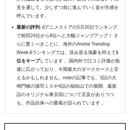
見を通して、少しずつ前に進んでいく姿が共感を
呼んでいます。
最新の評判
: dアニメストアの5月20日ランキング
で前回24位から8位へと大幅ジャンプアップ！ さ
らに驚くべきことに、海外のAnime Trending
Week 6ランキングでは、並み居る強豪を抑えて
1
位をキープ
しています 。国内外で口コミ評価が急
速に広がっており、今期最大のダークホースと言
えるかもしれません。noteの記事でも、3話の大
鳴門橋の描写ミスや4話の福知山での展開、最新
話のオリジナル東京回について言及がありつつ
も、作品自体への愛着が語られています 。