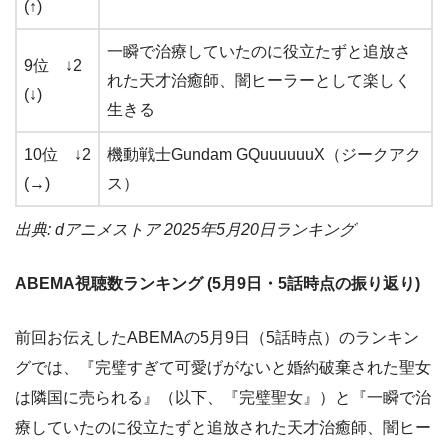
(↑)
一瞬で治療していたのに役立たずと追放さ
9位 ↓2
れた天才治癒師、闇ヒーラーとして楽しく
(↓)
生きる
10位 ↓2
機動戦士Gundam GQuuuuuuX（ジークアク
(→)
ス）
出典: dアニメストア 2025年5月20日ランキング
ABEMA視聴数ランキング (5月9日・5話時点の振り返り)
前回お伝えしたABEMAの5月9日（5話時点）のランキン
グでは、『完璧すぎて可愛げがないと婚約破棄された聖女
は隣国に売られる』（以下、『完璧聖女』）と『一瞬で治
療していたのに役立たずと追放された天才治癒師、闇ヒー