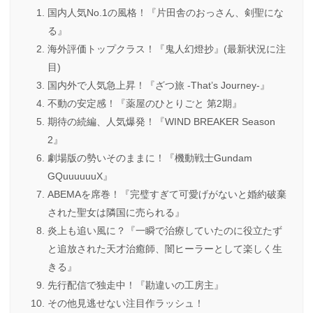
国内人気No.1の風格！『片田舎のおっさん、剣聖にな
る』
海外評価トップクラス！『鬼人幻燈抄』(最新状況に注
目)
国内外で人気急上昇！『ざつ旅 -That’s Journey-』
不動の安定感！『薬屋のひとりごと 第2期』
期待の続編、人気爆発！『WIND BREAKER Season
2』
劇場版の勢いそのままに！『機動戦士Gundam
GQuuuuuuX』
ABEMAを席巻！『完璧すぎて可愛げがないと婚約破棄
された聖女は隣国に売られる』
炎上も追い風に？『一瞬で治療していたのに役立たず
と追放された天才治癒師、闇ヒーラーとして楽しく生
きる』
先行配信で独走中！『勘違いの工房主』
その他見逃せない注目作ラッシュ！