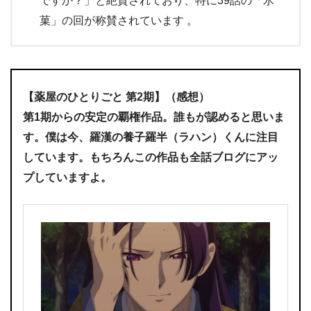
ですか？」と絶賛されており、特に39話の「氷
菓」の回が称賛されています 。
【薬屋のひとりごと 第2期】（感想）
第1期からの安定の覇権作品。誰もが認めると思いま
す。僕は今、羅漢の養子羅半（ラハン）くんに注目
しています。もちろんこの作品も全話ブログにアッ
プしていますよ。