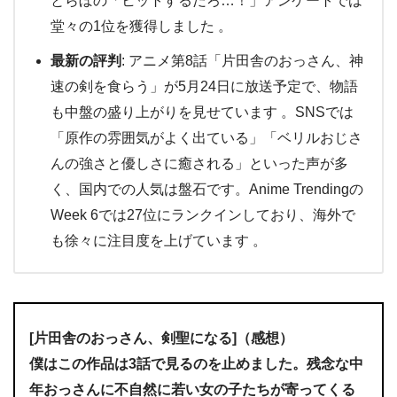
とらぼの「ヒットするだろ…！」アンケートでは
堂々の1位を獲得しました 。
最新の評判
: アニメ第8話「片田舎のおっさん、神
速の剣を食らう」が5月24日に放送予定で、物語
も中盤の盛り上がりを見せています 。SNSでは
「原作の雰囲気がよく出ている」「ベリルおじさ
んの強さと優しさに癒される」といった声が多
く、国内での人気は盤石です。Anime Trendingの
Week 6では27位にランクインしており、海外で
も徐々に注目度を上げています 。
[片田舎のおっさん、剣聖になる]
（感想）
僕はこの作品は3話で見るのを止めました。残念な中
年おっさんに不自然に若い女の子たちが寄ってくる