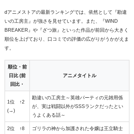
dアニメストアの最新ランキングでは、依然として『勘違
いの工房主』が強さを見せています。また、『WIND
BREAKER』や『ざつ旅』といった作品が前回から大きく
順位を上げており、口コミでの評価の広がりがうかがえま
す。
順位・前
日比 (前
アニメタイトル
回比・
勘違いの工房主～英雄パーティの元雑用係
1位 ↑2
が、実は戦闘以外がSSSランクだったとい
(→)
うよくある話～
2位 ↑8
ゴリラの神から加護された令嬢は王立騎士