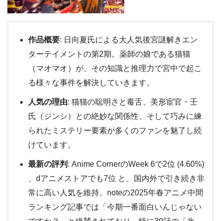
作品概要
: 日向夏氏による大人気後宮謎解きエン
ターテイメントの第2期。薬師の娘である猫猫
（マオマオ）が、その知識と推理力で宮中で起こ
る様々な事件を解決していきます。
人気の理由
: 猫猫の聡明さと毒舌、美形宦官・壬
氏（ジンシ）との絶妙な関係性、そして巧みに練
られたミステリー要素が多くのファンを魅了し続
けています。
最新の評判
: Anime CornerのWeek 6で2位 (4.60%)
、dアニメストアでも7位 と、国内外で引き続き非
常に高い人気を維持。noteの2025年春アニメ中間
ランキング記事では「今期一番面白いんじゃない