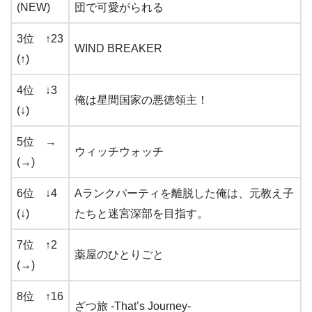
(NEW)
団で可愛がられる
3位 ↑23
WIND BREAKER
(↑)
4位 ↓3
俺は星間国家の悪徳領主！
(↓)
5位 →
ウィッチウォッチ
(→)
6位 ↓4
Aランクパーティを離脱した俺は、元教え子
(↓)
たちと迷宮深部を目指す。
7位 ↑2
薬屋のひとりごと
(→)
8位 ↑16
ざつ旅 -That’s Journey-