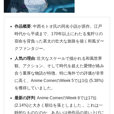
作品概要
: 中西モトオ氏の同名小説が原作。江戸
時代から平成まで、170年以上にわたる鬼狩りの
宿命を背負った甚太の壮大な旅路を描く和風ダー
クファンタジー。
人気の理由
: 壮大なスケールで描かれる和風世界
観、アクション、そして時代を超えた愛憎が絡み
合う重厚な物語が特徴。特に海外での評価が非常
に高く、Anime CornerのWeek 5では1位 (5.38%)
を獲得していました。
最新の評判
: Anime CornerのWeek 6では17位
(2.14%)と大きく順位を落としました 。これは一
時的なものなのか、あるいは他作品の追い上げに