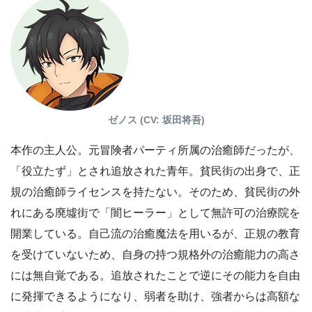
ゼノス (CV: 坂田将吾)
本作の主人公。元冒険者パーティ所属の治癒師だったが、
「役立たず」とされ追放された青年。貧民街の出身で、正
規の治癒師ライセンスを持たない。そのため、貧民街の外
れにある廃墟街で「闇ヒーラー」として無許可の治療院を
開業している。自己流の治癒魔法を用いるが、正規の教育
を受けていないため、自身の持つ規格外の治癒能力の高さ
には無自覚である。追放されたことで逆にその能力を自由
に発揮できるようになり、弱者を助け、強者からは高額な