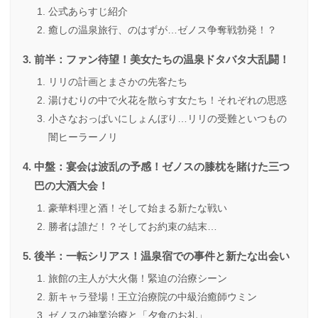
公式あらすじ紹介
癒しの温泉旅行、のはずが…ゼノス争奪戦勃発！？
前半：ファン待望！美女たちの温泉ドタバタ大乱闘！
リリの計画とまさかの先客たち
湯けむりの中で火花を散らす女たち！それぞれの思惑
小さなおっぱいにしょんぼり…リリの受難といつもの
闇ヒーラーノリ
中盤：宴会は波乱の予感！ゼノスの膝枕を賭けた三つ
巴の大酒大会！
豪華料理と酒！そして始まる新たな戦い
勝者は誰だ！？そしてお約束の結末…
後半：一転シリアス！温泉宿での事件と新たな出会い
旅館の主人が大火傷！緊迫の治療シーン
新キャラ登場！王立治療院の中級治癒師ウミン
ゼノスの神業治療と「夕食のお礼」