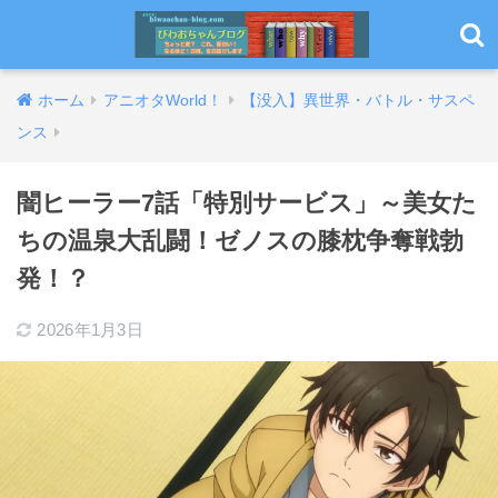
ホーム
アニオタWorld！
【没入】異世界・バトル・サスペ
ンス
闇ヒーラー7話「特別サービス」～美女た
ちの温泉大乱闘！ゼノスの膝枕争奪戦勃
発！？
2026年1月3日