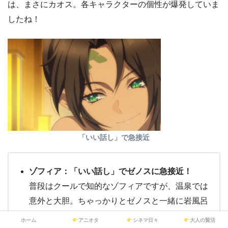
は、まさにカオス。各キャラクターの個性が爆発していま
したね！
「いい話し」で急接近
ゾフィア：「いい話し」でゼノスに急接近！
普段はクールで知的なゾフィアですが、温泉では
意外と大胆。ちゃっかりとゼノスと一緒に岩風呂
に浸かり、「なあゼノス、お前になら“いい話
ホーム
アニオタ
シネマ日々
大人の賢活