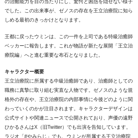
の治癒能力を目の当たりにし、驚愕と困惑を隠せない様子
でした。この出来事が、ゼノスの存在を王立治療院に知ら
しめる最初のきっかけとなります。
王都に戻ったウミンは、この一件を上司である特級治癒師
ベッカーに報告します。これが物語が新たな展開「王立治
療院編」へと進む重要な布石となりました。
キャラクター概要
王立治療院に所属する中級治癒師であり、治癒師としての
職務に真摯に取り組む実直な人物です。ゼノスのような規
格外の存在や、王立治療院の内部事情に今後どのように関
わっていくのかが注目されます。キャラクターデザインは
公式サイトや関連ニュースで公開されており、声優の遠野
ひかるさんはX（旧Twitter）でも出演を告知しています。
ラジオ「#やみらじ」でも、ウミンが所属する王立治療院