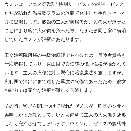
ウミンは、アニメ第7話「特別サービス」の後半、ゼノス
たちが訪れた温泉郷フラムの旅館で発生した事件をきっか
けに登場します。旅館の主人が厨房でかまどの火が爆ぜた
ことにより腕に大火傷を負った際、たまたま同じ宿に宿泊
していたウミンが治療にあたります。
王立治療院所属の中級治癒師である彼女は、冒険者資格も
一応取得しており、真面目で責任感の強い性格が描かれて
います。主人の火傷に対し懸命に治癒魔法を施しますが、
広範囲で深部にまで達した重度の火傷であったため、彼女
の能力では完全な治療が難しく苦戦します。
その時、騒ぎを聞きつけて現れたゼノスが、昨夜の夕食が
美味しかった礼として、いとも簡単に主人の大火傷を跡形
もなく完治させてしまいます。ウミンは、ゼノスの規格外