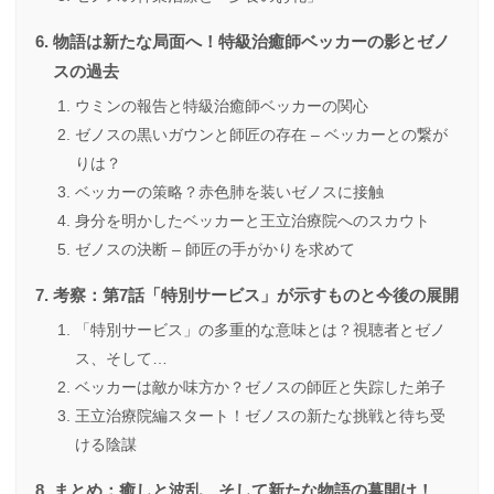
物語は新たな局面へ！特級治癒師ベッカーの影とゼノ
スの過去
ウミンの報告と特級治癒師ベッカーの関心
ゼノスの黒いガウンと師匠の存在 – ベッカーとの繋が
りは？
ベッカーの策略？赤色肺を装いゼノスに接触
身分を明かしたベッカーと王立治療院へのスカウト
ゼノスの決断 – 師匠の手がかりを求めて
考察：第7話「特別サービス」が示すものと今後の展開
「特別サービス」の多重的な意味とは？視聴者とゼノ
ス、そして…
ベッカーは敵か味方か？ゼノスの師匠と失踪した弟子
王立治療院編スタート！ゼノスの新たな挑戦と待ち受
ける陰謀
まとめ：癒しと波乱、そして新たな物語の幕開け！