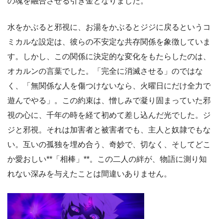
の魂を融合させる引き金となりました。
水をかぶると邪視に、お湯をかぶるとジジに戻るというコ
ミカルな設定は、彼らの不安定な共存関係を象徴していま
す。しかし、この関係に決定的な変化をもたらしたのは、
オカルンの言葉でした。「完全に消滅させる」のではな
く、「無関係な人を傷つけないなら、火曜日にだけ全力で
遊んでやる」。この約束は、憎しみで凝り固まっていた邪
視の心に、千年の時を経て初めて差し込んだ光でした。ジ
ジと邪視。それは加害者と被害者でも、主人と奴隷でもな
い。互いの孤独を埋め合う、奇妙で、切なく、そしてどこ
か愛おしい**「相棒」**。この二人の絆が、物語に測り知
れない深みを与えたことは間違いありません。