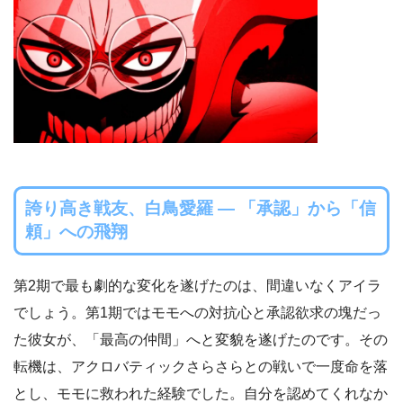
誇り高き戦友、白鳥愛羅 ― 「承認」から「信
頼」への飛翔
第2期で最も劇的な変化を遂げたのは、間違いなくアイラ
でしょう。第1期ではモモへの対抗心と承認欲求の塊だっ
た彼女が、「最高の仲間」へと変貌を遂げたのです。その
転機は、アクロバティックさらさらとの戦いで一度命を落
とし、モモに救われた経験でした。自分を認めてくれなか