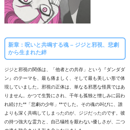
新章：呪いと共鳴する魂 – ジジと邪視、悲劇
から生まれた絆
ジジと邪視の関係は、「他者との共存」という『ダンダダ
ン』のテーマを、最も痛ましく、そして最も美しい形で体
現していました。邪視の正体は、単なる邪悪な怪異ではあ
りません。かつて生贄にされ、千年も孤独と憎しみに囚わ
れ続けた**「悲劇の少年」**でした。その魂の叫びに、誰
よりも深く共鳴してしまったのが、ジジだったのです。彼
の持つ強大な霊力と、自己犠牲を厭わない優しさが、二つ