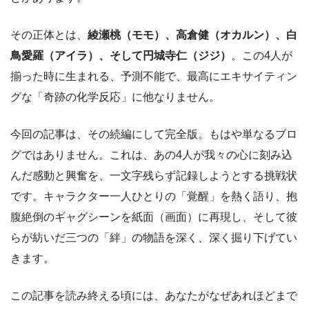
その正体とは、
綾瀬桃（モモ）、高倉健（オカルン）、白
鳥愛羅（アイラ）、そして円城寺仁（ジジ）
。この4人が
揃った時に生まれる、予測不能で、最高にエキサイティン
グな「奇跡の化学反応」に他なりません。
今回の記事は、その続編にして完全版。もはや単なるブロ
グではありません。これは、あの4人が我々の心に刻み込
んだ感動と興奮を、一文字残らず記録しようとする挑戦状
です。キャラクター一人ひとりの「覚醒」を熱く語り、抱
腹絶倒のギャグシーンを紙面（画面）に再現し、そして彼
らが紡いだ三つの「絆」の物語を深く、深く掘り下げてい
きます。
この記事を読み終える頃には、あなたがなぜあれほどまで