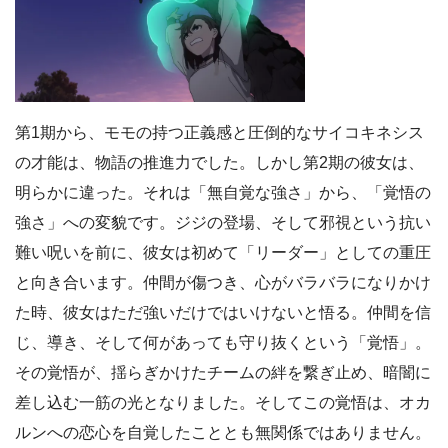
第1期から、モモの持つ正義感と圧倒的なサイコキネシス
の才能は、物語の推進力でした。しかし第2期の彼女は、
明らかに違った。それは「無自覚な強さ」から、「覚悟の
強さ」への変貌です。ジジの登場、そして邪視という抗い
難い呪いを前に、彼女は初めて「リーダー」としての重圧
と向き合います。仲間が傷つき、心がバラバラになりかけ
た時、彼女はただ強いだけではいけないと悟る。仲間を信
じ、導き、そして何があっても守り抜くという「覚悟」。
その覚悟が、揺らぎかけたチームの絆を繋ぎ止め、暗闇に
差し込む一筋の光となりました。そしてこの覚悟は、オカ
ルンへの恋心を自覚したこととも無関係ではありません。