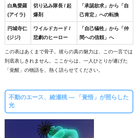
白鳥愛羅
切り込み隊長 / 起
「承認欲求」から「自
(アイラ)
爆剤
己肯定」への転換
円城寺仁
ワイルドカード /
「自己犠牲」から「仲
(ジジ)
悲劇のヒーロー
間への信頼」へ
この表はあくまで骨子。彼らの真の魅力は、この一言では
到底表しきれません。ここからは、一人ひとりが遂げた
「覚醒」の物語を、熱く語らせてください。
不動のエース、綾瀬桃 ― 「覚悟」が照らした
光