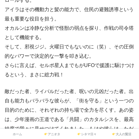
ロールする。
アイラはその機動力と髪の能力で、住民の避難誘導という
最も重要な役目を担う。
オカルンは冷静な分析で怪獣の弱点を探り、作戦の司令塔
として機能する。
そして、邪視ジジ。火曜日でもないのに（笑）、その圧倒
的なパワーで決定的な一撃を叩き込む。
さらに言えば、セルポ星人までもがUFOで援護に駆けつけ
るという、まさに総力戦！
敵だった者、ライバルだった者、呪いの元凶だった者。出
自も能力もバラバラな彼らが、「街を守る」という一つの
目的のために、それぞれの持ち場で全力を尽くす。あの姿
は、少年漫画の王道である「共闘」のカタルシスを、最高
純度で我々に見せつけてくれました。もはや彼らは、ただ
ホーム
アニオタ
シネマ日々
大人の賢活
の高校生の集まりではない。幽霊も宇宙人も怪異も、全て