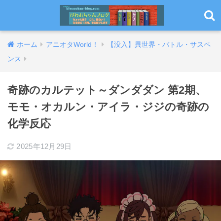
ホーム
アニオタWorld！
【没入】異世界・バトル・サスペ
ンス
奇跡のカルテット～ダンダダン 第2期、
モモ・オカルン・アイラ・ジジの奇跡の
化学反応
2025年12月29日