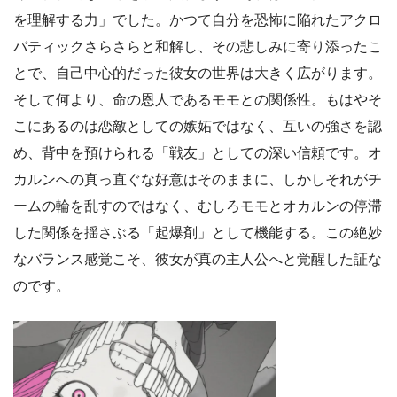
を理解する力」でした。かつて自分を恐怖に陥れたアクロ
バティックさらさらと和解し、その悲しみに寄り添ったこ
とで、自己中心的だった彼女の世界は大きく広がります。
そして何より、命の恩人であるモモとの関係性。もはやそ
こにあるのは恋敵としての嫉妬ではなく、互いの強さを認
め、背中を預けられる「戦友」としての深い信頼です。オ
カルンへの真っ直ぐな好意はそのままに、しかしそれがチ
ームの輪を乱すのではなく、むしろモモとオカルンの停滞
した関係を揺さぶる「起爆剤」として機能する。この絶妙
なバランス感覚こそ、彼女が真の主人公へと覚醒した証な
のです。