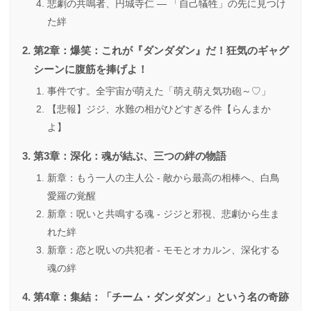
悲劇の共鳴者、円城寺仁 ― 「自己犠牲」の先に見つけ
た絆
第2章：爆笑：これが『ダンダダン』だ！狂気のギャグ
シーンに腹筋を捧げよ！
事件です。全宇宙が萌えた「萌え萌え気功砲～♡」
【悲報】ジジ、水難の相がひどすぎる件【らんまか
よ】
第3章：深化：魂が結ぶ、三つの絆の物語
新章：もう一人の主人公 - 敵から最高の相棒へ、白鳥
愛羅の覚醒
新章：呪いと共鳴する魂 - ジジと邪視、悲劇から生ま
れた絆
新章：恋と呪いの共犯者 - モモとオカルン、深化する
魂の絆
第4章：集結：「チーム・ダンダダン」という名の奇跡