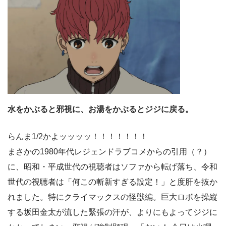
水をかぶると邪視に、お湯をかぶるとジジに戻る。
らんま1/2かよッッッッ！！！！！！！
まさかの1980年代レジェンドラブコメからの引用（？）
に、昭和・平成世代の視聴者はソファから転げ落ち、令和
世代の視聴者は「何この斬新すぎる設定！」と度肝を抜か
れました。特にクライマックスの怪獣編。巨大ロボを操縦
する坂田金太が流した緊張の汗が、よりにもよってジジに