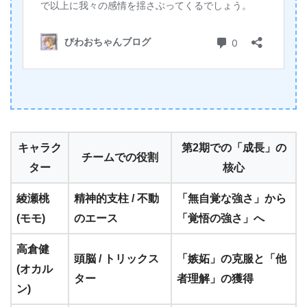
キャラク
第2期での「成長」の
チームでの役割
ター
核心
綾瀬桃
精神的支柱 / 不動
「無自覚な強さ」から
(モモ)
のエース
「覚悟の強さ」へ
高倉健
頭脳 / トリックス
「嫉妬」の克服と「他
(オカル
ター
者理解」の獲得
ン)