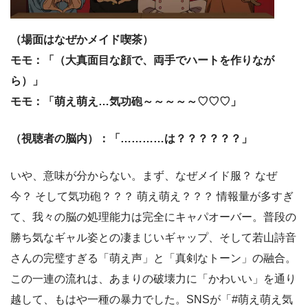
（場面はなぜかメイド喫茶）
モモ：「（大真面目な顔で、両手でハートを作りなが
ら）」
モモ：「萌え萌え…気功砲～～～～～♡♡♡」
（視聴者の脳内）：「…………は？？？？？？」
いや、意味が分からない。まず、なぜメイド服？ なぜ
今？ そして気功砲？？？ 萌え萌え？？？ 情報量が多すぎ
て、我々の脳の処理能力は完全にキャパオーバー。普段の
勝ち気なギャル姿との凄まじいギャップ、そして若山詩音
さんの完璧すぎる「萌え声」と「真剣なトーン」の融合。
この一連の流れは、あまりの破壊力に「かわいい」を通り
越して、もはや一種の暴力でした。SNSが「#萌え萌え気