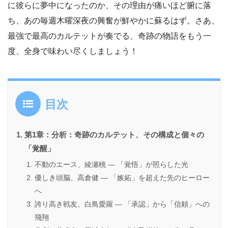
に彼らに夢中になったのか、その理由が痛いほど腑に落
ち、あの毎週木曜深夜の興奮が鮮やかに蘇るはず。さあ、
最強で最高のカルテットが奏でる、奇跡の物語をもう一
度、全身で味わい尽くしましょう！
目次
第1章：分析：奇跡のカルテット、その構成と個々の
「覚醒」
不動のエース、綾瀬桃 ― 「覚悟」が照らした光
優しき頭脳、高倉健 ― 「嫉妬」を超えた先のヒーロー
へ
誇り高き戦友、白鳥愛羅 ― 「承認」から「信頼」への
飛翔